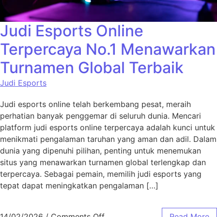
Judi Esports Online
Terpercaya No.1 Menawarkan
Turnamen Global Terbaik
Judi Esports
Judi esports online telah berkembang pesat, meraih
perhatian banyak penggemar di seluruh dunia. Mencari
platform judi esports online terpercaya adalah kunci untuk
menikmati pengalaman taruhan yang aman dan adil. Dalam
dunia yang dipenuhi pilihan, penting untuk menemukan
situs yang menawarkan turnamen global terlengkap dan
terpercaya. Sebagai pemain, memilih judi esports yang
tepat dapat meningkatkan pengalaman […]
on Judi Esports Online Terpe
14/02/2026
/
Comments Off
Read More