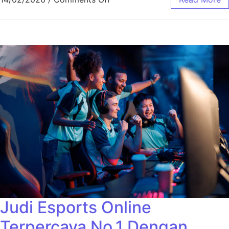
Judi Esports Online
Terpercaya No.1 Dengan