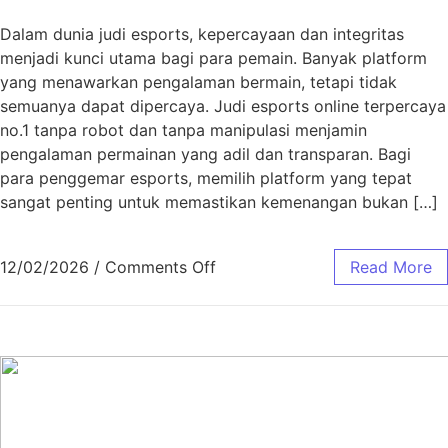
Dalam dunia judi esports, kepercayaan dan integritas
menjadi kunci utama bagi para pemain. Banyak platform
yang menawarkan pengalaman bermain, tetapi tidak
semuanya dapat dipercaya. Judi esports online terpercaya
no.1 tanpa robot dan tanpa manipulasi menjamin
pengalaman permainan yang adil dan transparan. Bagi
para penggemar esports, memilih platform yang tepat
sangat penting untuk memastikan kemenangan bukan […]
on Judi Esports Online Terpe
12/02/2026
/
Comments Off
Read More