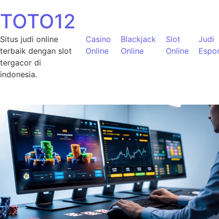
Skip to content
TOTO12
Situs judi online
Casino
Blackjack
Slot
Judi
terbaik dengan slot
Online
Online
Online
Espo
tergacor di
indonesia.