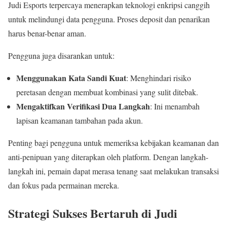
Judi Esports terpercaya menerapkan teknologi enkripsi canggih
untuk melindungi data pengguna. Proses deposit dan penarikan
harus benar-benar aman.
Pengguna juga disarankan untuk:
Menggunakan Kata Sandi Kuat
: Menghindari risiko
peretasan dengan membuat kombinasi yang sulit ditebak.
Mengaktifkan Verifikasi Dua Langkah
: Ini menambah
lapisan keamanan tambahan pada akun.
Penting bagi pengguna untuk memeriksa kebijakan keamanan dan
anti-penipuan yang diterapkan oleh platform. Dengan langkah-
langkah ini, pemain dapat merasa tenang saat melakukan transaksi
dan fokus pada permainan mereka.
Strategi Sukses Bertaruh di Judi