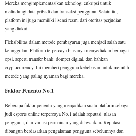
Mereka mengimplementasikan teknologi enkripsi untuk
melindungi data pribadi dan transaksi pengguna. Selain itu,
platform ini juga memiliki lisensi resmi dari otoritas perjudian
yang diakui.
Fleksibilitas dalam metode pembayaran juga menjadi salah satu
keunggulan. Platform terpercaya biasanya menyediakan berbagai
opsi, seperti transfer bank, dompet digital, dan bahkan
cryptocurrency. Ini memberi pengguna kebebasan untuk memilih
metode yang paling nyaman bagi mereka.
Faktor Penentu No.1
Beberapa faktor penentu yang menjadikan suatu platform sebagai
judi esports online terpercaya No.1 adalah reputasi, ulasan
pengguna, dan variasi permainan yang ditawarkan. Reputasi
dibangun berdasarkan pengalaman pengguna sebelumnya dan