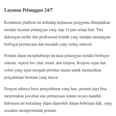
Layanan Pelanggan 24/7
Komitmen platform ini terhadap kepuasan pengguna ditunjukkan
melalui layanan pelanggan yang siap 24 jam setiap hari. Tim
dukungan terdiri dari profesional terlatih yang mampu menangani
berbagai pertanyaan dan masalah yang sering muncul.
Pemain dapat menghubungi layanan pelanggan melalui berbagai
saluran, seperti live chat, email, dan telepon. Respon cepat dan
solusi yang tepat menjadi prioritas utama untuk memastikan
pengalaman bermain yang lancar.
Dengan adanya basis pengetahuan yang luas, pemain juga bisa
menemukan jawaban atas pertanyaan umum secara mandiri.
Informasi ini terkadang dapat diperoleh dalam beberapa klik, yang
semakin mempermudah pemain.