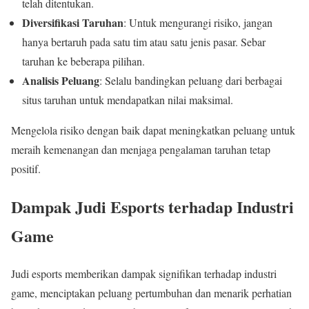
telah ditentukan.
Diversifikasi Taruhan
: Untuk mengurangi risiko, jangan
hanya bertaruh pada satu tim atau satu jenis pasar. Sebar
taruhan ke beberapa pilihan.
Analisis Peluang
: Selalu bandingkan peluang dari berbagai
situs taruhan untuk mendapatkan nilai maksimal.
Mengelola risiko dengan baik dapat meningkatkan peluang untuk
meraih kemenangan dan menjaga pengalaman taruhan tetap
positif.
Dampak Judi Esports terhadap Industri
Game
Judi esports memberikan dampak signifikan terhadap industri
game, menciptakan peluang pertumbuhan dan menarik perhatian