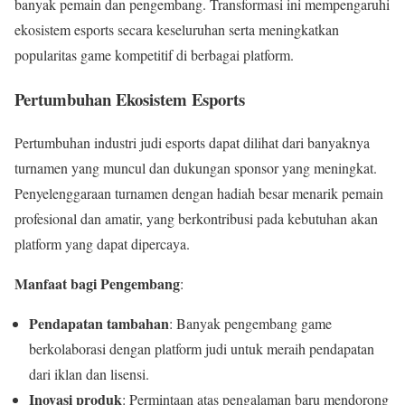
banyak pemain dan pengembang. Transformasi ini mempengaruhi
ekosistem esports secara keseluruhan serta meningkatkan
popularitas game kompetitif di berbagai platform.
Pertumbuhan Ekosistem Esports
Pertumbuhan industri judi esports dapat dilihat dari banyaknya
turnamen yang muncul dan dukungan sponsor yang meningkat.
Penyelenggaraan turnamen dengan hadiah besar menarik pemain
profesional dan amatir, yang berkontribusi pada kebutuhan akan
platform yang dapat dipercaya.
Manfaat bagi Pengembang
:
Pendapatan tambahan
: Banyak pengembang game
berkolaborasi dengan platform judi untuk meraih pendapatan
dari iklan dan lisensi.
Inovasi produk
: Permintaan atas pengalaman baru mendorong