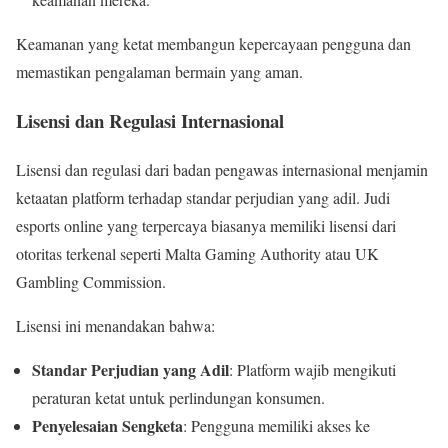
Keamanan yang ketat membangun kepercayaan pengguna dan
memastikan pengalaman bermain yang aman.
Lisensi dan Regulasi Internasional
Lisensi dan regulasi dari badan pengawas internasional menjamin
ketaatan platform terhadap standar perjudian yang adil. Judi
esports online yang terpercaya biasanya memiliki lisensi dari
otoritas terkenal seperti Malta Gaming Authority atau UK
Gambling Commission.
Lisensi ini menandakan bahwa:
Standar Perjudian yang Adil
: Platform wajib mengikuti
peraturan ketat untuk perlindungan konsumen.
Penyelesaian Sengketa
: Pengguna memiliki akses ke