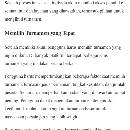
Setelah proses ini selesai, individu akan memiliki akses penuh ke
semua fitur dan layanan yang ditawarkan, termasuk pilihan untuk
mengikuti turnamen.
Memilih Turnamen yang Tepat
Setelah memiliki akun, pengguna harus memilih turnamen yang
ingin diikuti. Di banyak platform, terdapat berbagai jenis
turnamen yang diadakan secara berkala.
Pengguna harus mempertimbangkan beberapa faktor saat memilih
turnamen, termasuk jenis permainan, tingkat kesulitan, dan jumlah
peserta. Selain itu, memperhatikan hadiah yang ditawarkan sangat
penting. Pengguna dapat menemukan turnamen dengan skala
kecil untuk mulai, atau mengikuti turnamen besar untuk
merasakan persaingan yang lebih sengit.
Situs web sering menyediakan informasi mendetail tentang