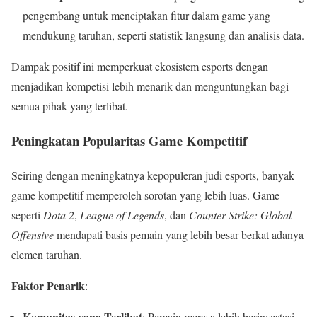
pengembang untuk menciptakan fitur dalam game yang
mendukung taruhan, seperti statistik langsung dan analisis data.
Dampak positif ini memperkuat ekosistem esports dengan
menjadikan kompetisi lebih menarik dan menguntungkan bagi
semua pihak yang terlibat.
Peningkatan Popularitas Game Kompetitif
Seiring dengan meningkatnya kepopuleran judi esports, banyak
game kompetitif memperoleh sorotan yang lebih luas. Game
seperti
Dota 2
,
League of Legends
, dan
Counter-Strike: Global
Offensive
mendapati basis pemain yang lebih besar berkat adanya
elemen taruhan.
Faktor Penarik
:
Komunitas yang Terlibat
: Pemain merasa lebih berinvestasi