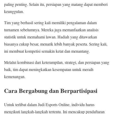
paling penting. Selain itu, persiapan yang matang dapat memberi
keunggulan.
Tim yang berhasil sering kali memiliki pengalaman dalam
turnamen sebelumnya. Mereka juga memanfaatkan analisis
statistik untuk memahami lawan. Hadiah yang ditawarkan
biasanya cukup besar, menarik lebih banyak peserta. Sering kali,
ini membuat kompetisi semakin ketat dan menantang.
Melalui kombinasi dari keterampilan, strategi, dan persiapan yang
baik, tim dapat meningkatkan kesempatan untuk meraih
kemenangan.
Cara Bergabung dan Berpartisipasi
Untuk terlibat dalam Judi Esports Online, individu harus
mengikuti langkah-langkah tertentu. Ini mencakup pendaftaran