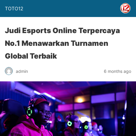
TOTO12
Judi Esports Online Terpercaya
No.1 Menawarkan Turnamen
Global Terbaik
admin
6 months ago