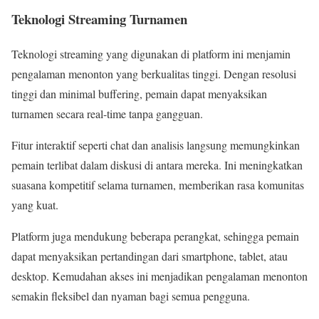
Teknologi Streaming Turnamen
Teknologi streaming yang digunakan di platform ini menjamin
pengalaman menonton yang berkualitas tinggi. Dengan resolusi
tinggi dan minimal buffering, pemain dapat menyaksikan
turnamen secara real-time tanpa gangguan.
Fitur interaktif seperti chat dan analisis langsung memungkinkan
pemain terlibat dalam diskusi di antara mereka. Ini meningkatkan
suasana kompetitif selama turnamen, memberikan rasa komunitas
yang kuat.
Platform juga mendukung beberapa perangkat, sehingga pemain
dapat menyaksikan pertandingan dari smartphone, tablet, atau
desktop. Kemudahan akses ini menjadikan pengalaman menonton
semakin fleksibel dan nyaman bagi semua pengguna.