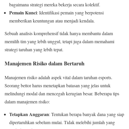
bagaimana strategi mereka bekerja secara kolektif.
Pemain Kunci
: Identifikasi pemain yang berpotensi
memberikan keuntungan atau menjadi kendala.
Sebuah analisis komprehensif tidak hanya membantu dalam
memilih tim yang lebih unggul, tetapi juga dalam memahami
strategi taruhan yang lebih tepat.
Manajemen Risiko dalam Bertaruh
Manajemen risiko adalah aspek vital dalam taruhan esports.
Seorang bettor harus menetapkan batasan yang jelas untuk
melindungi modal dan mencegah kerugian besar. Beberapa tips
dalam manajemen risiko:
Tetapkan Anggaran
: Tentukan berapa banyak dana yang siap
dipertaruhkan sebelum mulai. Tidak melebihi jumlah yang