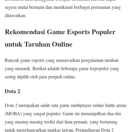
segera mulai bermain dan menikmati berbagai permainan yang
ditawarkan.
Rekomendasi Game Esports Populer
untuk Taruhan Online
Banyak game esports yang menawarkan pengalaman taruhan
yang menarik. Berikut adalah beberapa game terpopuler yang
sering dipilih oleh para penjudi online.
Dota 2
Dota 2 merupakan salah satu game multiplayer online battle arena
(MOBA) yang sangat populer. Game ini menampilkan dua tim
yang masing-masing terdiri dari lima pemain, yang bertarung
untuk menghancurkan markas lawan. Pertandingan Dota 2