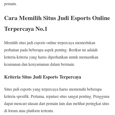
pemain.
Cara Memilih Situs Judi Esports Online
Terpercaya No.1
Memilih situs judi esports online terpercaya memerlukan
perhatian pada beberapa aspek penting. Berikut ini adalah
kriteria-kriteria yang harus diperhatikan untuk memastikan
keamanan dan kenyamanan dalam bermain.
Kriteria Situs Judi Esports Terpercaya
Situs judi esports yang terpercaya harus memenuhi beberapa
kriteria spesifik. Pertama, reputasi situs sangat penting. Pengguna
dapat mencari ulasan dari pemain lain dan melihat peringkat situs
di forum atau platform tertentu.