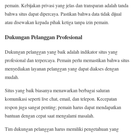
pemain. Kebijakan privasi yang jelas dan transparan adalah tanda
bahwa situs dapat dipercaya. Pastikan bahwa data tidak dijual
atau disewakan kepada pihak ketiga tanpa izin pemain.
Dukungan Pelanggan Profesional
Dukungan pelanggan yang baik adalah indikator situs yang
profesional dan terpercaya. Pemain perlu memastikan bahwa situs
menyediakan layanan pelanggan yang dapat diakses dengan
mudah.
Situs yang baik biasanya menawarkan berbagai saluran
komunikasi seperti live chat, email, dan telepon. Kecepatan
respon juga sangat penting; pemain harus dapat mendapatkan
bantuan dengan cepat saat mengalami masalah.
Tim dukungan pelanggan harus memiliki pengetahuan yang