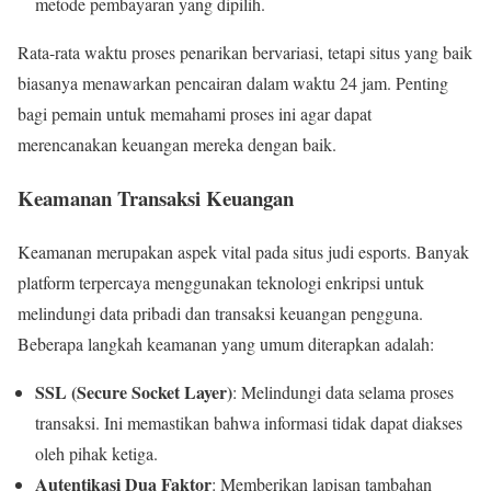
metode pembayaran yang dipilih.
Rata-rata waktu proses penarikan bervariasi, tetapi situs yang baik
biasanya menawarkan pencairan dalam waktu 24 jam. Penting
bagi pemain untuk memahami proses ini agar dapat
merencanakan keuangan mereka dengan baik.
Keamanan Transaksi Keuangan
Keamanan merupakan aspek vital pada situs judi esports. Banyak
platform terpercaya menggunakan teknologi enkripsi untuk
melindungi data pribadi dan transaksi keuangan pengguna.
Beberapa langkah keamanan yang umum diterapkan adalah:
SSL (Secure Socket Layer)
: Melindungi data selama proses
transaksi. Ini memastikan bahwa informasi tidak dapat diakses
oleh pihak ketiga.
Autentikasi Dua Faktor
: Memberikan lapisan tambahan