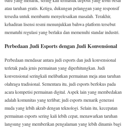
baru yang menarik, sering kali termasuk deposit yang lebih besar
atau taruhan gratis. Ketiga, dukungan pelanggan yang responsif
tersedia untuk membantu menyelesaikan masalah. Terakhir,
kehadiran lisensi resmi menunjukkan bahwa platform tersebut
mematuhi regulasi yang berlaku dan memenuhi standar industri.
Perbedaan Judi Esports dengan Judi Konvensional
Perbedaan mendasar antara judi esports dan judi konvensional
terletak pada jenis permainan yang diperhitungkan. Judi
konvensional seringkali melibatkan permainan meja atau taruhan
olahraga tradisional. Sementara itu, judi esports berfokus pada
acara kompetisi permainan digital. Aspek lain yang membedakan
adalah komunitas yang terlibat; judi esports menarik generasi
muda yang lebih akrab dengan teknologi. Selain itu, kecepatan
permainan esports sering kali lebih cepat, menawarkan taruhan
langsung yang memberikan pengalaman yang lebih dinamis bagi