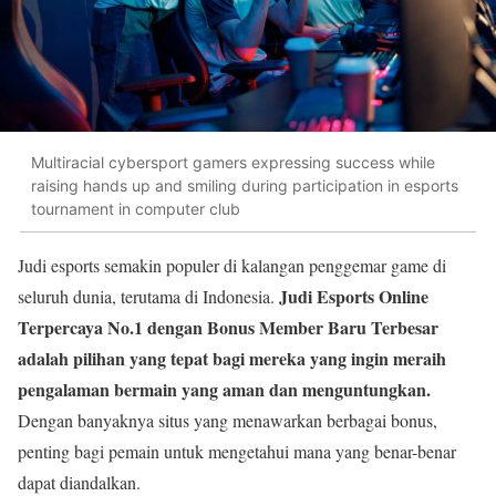
Multiracial cybersport gamers expressing success while
raising hands up and smiling during participation in esports
tournament in computer club
Judi esports semakin populer di kalangan penggemar game di
Judi Esports Online
seluruh dunia, terutama di Indonesia.
Terpercaya No.1 dengan Bonus Member Baru Terbesar
adalah pilihan yang tepat bagi mereka yang ingin meraih
pengalaman bermain yang aman dan menguntungkan.
Dengan banyaknya situs yang menawarkan berbagai bonus,
penting bagi pemain untuk mengetahui mana yang benar-benar
dapat diandalkan.