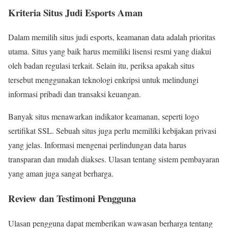
Kriteria Situs Judi Esports Aman
Dalam memilih situs judi esports, keamanan data adalah prioritas
utama. Situs yang baik harus memiliki lisensi resmi yang diakui
oleh badan regulasi terkait. Selain itu, periksa apakah situs
tersebut menggunakan teknologi enkripsi untuk melindungi
informasi pribadi dan transaksi keuangan.
Banyak situs menawarkan indikator keamanan, seperti logo
sertifikat SSL. Sebuah situs juga perlu memiliki kebijakan privasi
yang jelas. Informasi mengenai perlindungan data harus
transparan dan mudah diakses. Ulasan tentang sistem pembayaran
yang aman juga sangat berharga.
Review dan Testimoni Pengguna
Ulasan pengguna dapat memberikan wawasan berharga tentang