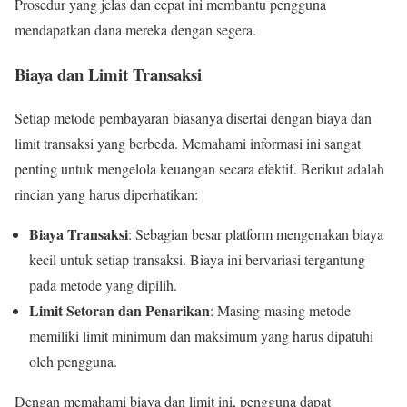
Prosedur yang jelas dan cepat ini membantu pengguna
mendapatkan dana mereka dengan segera.
Biaya dan Limit Transaksi
Setiap metode pembayaran biasanya disertai dengan biaya dan
limit transaksi yang berbeda. Memahami informasi ini sangat
penting untuk mengelola keuangan secara efektif. Berikut adalah
rincian yang harus diperhatikan:
Biaya Transaksi
: Sebagian besar platform mengenakan biaya
kecil untuk setiap transaksi. Biaya ini bervariasi tergantung
pada metode yang dipilih.
Limit Setoran dan Penarikan
: Masing-masing metode
memiliki limit minimum dan maksimum yang harus dipatuhi
oleh pengguna.
Dengan memahami biaya dan limit ini, pengguna dapat