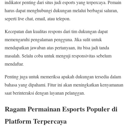
indikator penting dari situs judi esports yang terpercaya. Pemain
harus dapat menghubungi dukungan melalui berbagai saluran,
seperti live chat, email, atau telepon.
Kecepatan dan kualitas respons dari tim dukungan dapat
memengaruhi pengalaman pengguna. Jika sulit untuk
mendapatkan jawaban atas pertanyaan, itu bisa jadi tanda
masalah. Selalu coba untuk menguji responsivitas sebelum
mendaftar.
Penting juga untuk memeriksa apakah dukungan tersedia dalam
bahasa yang dipahami. Fitur ini akan meningkatkan kenyamanan
saat berinteraksi dengan layanan pelanggan.
Ragam Permainan Esports Populer di
Platform Terpercaya