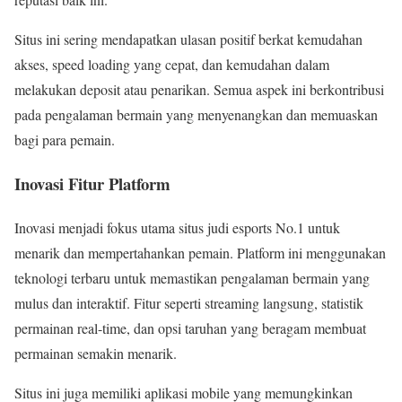
Situs ini sering mendapatkan ulasan positif berkat kemudahan
akses, speed loading yang cepat, dan kemudahan dalam
melakukan deposit atau penarikan. Semua aspek ini berkontribusi
pada pengalaman bermain yang menyenangkan dan memuaskan
bagi para pemain.
Inovasi Fitur Platform
Inovasi menjadi fokus utama situs judi esports No.1 untuk
menarik dan mempertahankan pemain. Platform ini menggunakan
teknologi terbaru untuk memastikan pengalaman bermain yang
mulus dan interaktif. Fitur seperti streaming langsung, statistik
permainan real-time, dan opsi taruhan yang beragam membuat
permainan semakin menarik.
Situs ini juga memiliki aplikasi mobile yang memungkinkan