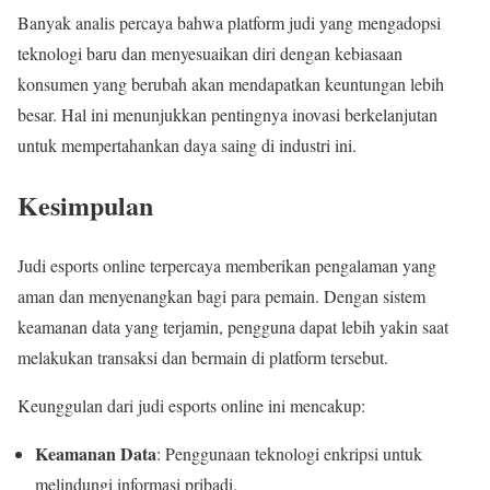
Banyak analis percaya bahwa platform judi yang mengadopsi
teknologi baru dan menyesuaikan diri dengan kebiasaan
konsumen yang berubah akan mendapatkan keuntungan lebih
besar. Hal ini menunjukkan pentingnya inovasi berkelanjutan
untuk mempertahankan daya saing di industri ini.
Kesimpulan
Judi esports online terpercaya memberikan pengalaman yang
aman dan menyenangkan bagi para pemain. Dengan sistem
keamanan data yang terjamin, pengguna dapat lebih yakin saat
melakukan transaksi dan bermain di platform tersebut.
Keunggulan dari judi esports online ini mencakup:
Keamanan Data
: Penggunaan teknologi enkripsi untuk
melindungi informasi pribadi.