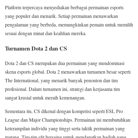
Platform terpercaya menyediakan berbagai permainan esports
yang populer dan menarik. Setiap permainan menawarkan
pengalaman yang berbeda, memungkinkan pemain untuk memilih
sesuai dengan minat dan keahlian mereka.
Turnamen Dota 2 dan CS
Dota 2 dan CS merupakan dua permainan yang mendominasi
skena esports global. Dota 2 menawarkan turnamen besar seperti
The International, yang menarik banyak penonton dan tim
profesional. Dalam turnamen ini, strategi dan kerjasama tim
sangat krusial untuk meraih kemenangan.
Sementara itu, CS dikenal dengan kompetisi seperti ESL Pro
League dan Major Championships. Permainan ini membutuhkan
keterampilan individu yang tinggi serta taktik permainan yang
matang. Tim-tim elit bersaing untuk mendapatkan hadiah uang