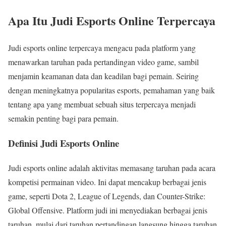
Apa Itu Judi Esports Online Terpercaya
Judi esports online terpercaya mengacu pada platform yang
menawarkan taruhan pada pertandingan video game, sambil
menjamin keamanan data dan keadilan bagi pemain. Seiring
dengan meningkatnya popularitas esports, pemahaman yang baik
tentang apa yang membuat sebuah situs terpercaya menjadi
semakin penting bagi para pemain.
Definisi Judi Esports Online
Judi esports online adalah aktivitas memasang taruhan pada acara
kompetisi permainan video. Ini dapat mencakup berbagai jenis
game, seperti Dota 2, League of Legends, dan Counter-Strike:
Global Offensive. Platform judi ini menyediakan berbagai jenis
taruhan, mulai dari taruhan pertandingan langsung hingga taruhan