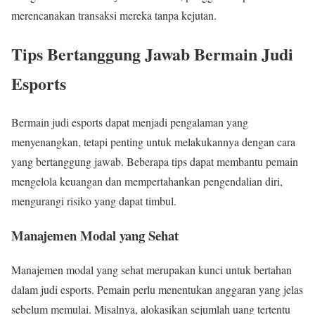
merencanakan transaksi mereka tanpa kejutan.
Tips Bertanggung Jawab Bermain Judi
Esports
Bermain judi esports dapat menjadi pengalaman yang
menyenangkan, tetapi penting untuk melakukannya dengan cara
yang bertanggung jawab. Beberapa tips dapat membantu pemain
mengelola keuangan dan mempertahankan pengendalian diri,
mengurangi risiko yang dapat timbul.
Manajemen Modal yang Sehat
Manajemen modal yang sehat merupakan kunci untuk bertahan
dalam judi esports. Pemain perlu menentukan anggaran yang jelas
sebelum memulai. Misalnya, alokasikan sejumlah uang tertentu