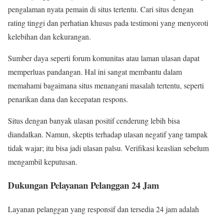
pengalaman nyata pemain di situs tertentu. Cari situs dengan
rating tinggi dan perhatian khusus pada testimoni yang menyoroti
kelebihan dan kekurangan.
Sumber daya seperti forum komunitas atau laman ulasan dapat
memperluas pandangan. Hal ini sangat membantu dalam
memahami bagaimana situs menangani masalah tertentu, seperti
penarikan dana dan kecepatan respons.
Situs dengan banyak ulasan positif cenderung lebih bisa
diandalkan. Namun, skeptis terhadap ulasan negatif yang tampak
tidak wajar; itu bisa jadi ulasan palsu. Verifikasi keaslian sebelum
mengambil keputusan.
Dukungan Pelayanan Pelanggan 24 Jam
Layanan pelanggan yang responsif dan tersedia 24 jam adalah