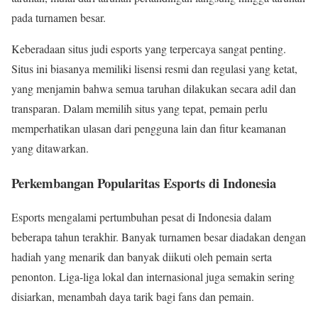
pada turnamen besar.
Keberadaan situs judi esports yang terpercaya sangat penting.
Situs ini biasanya memiliki lisensi resmi dan regulasi yang ketat,
yang menjamin bahwa semua taruhan dilakukan secara adil dan
transparan. Dalam memilih situs yang tepat, pemain perlu
memperhatikan ulasan dari pengguna lain dan fitur keamanan
yang ditawarkan.
Perkembangan Popularitas Esports di Indonesia
Esports mengalami pertumbuhan pesat di Indonesia dalam
beberapa tahun terakhir. Banyak turnamen besar diadakan dengan
hadiah yang menarik dan banyak diikuti oleh pemain serta
penonton. Liga-liga lokal dan internasional juga semakin sering
disiarkan, menambah daya tarik bagi fans dan pemain.