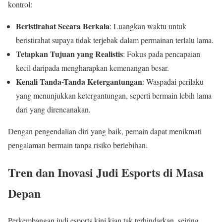
kontrol:
Beristirahat Secara Berkala
: Luangkan waktu untuk
beristirahat supaya tidak terjebak dalam permainan terlalu lama.
Tetapkan Tujuan yang Realistis
: Fokus pada pencapaian
kecil daripada mengharapkan kemenangan besar.
Kenali Tanda-Tanda Ketergantungan
: Waspadai perilaku
yang menunjukkan ketergantungan, seperti bermain lebih lama
dari yang direncanakan.
Dengan pengendalian diri yang baik, pemain dapat menikmati
pengalaman bermain tanpa risiko berlebihan.
Tren dan Inovasi Judi Esports di Masa
Depan
Perkembangan judi esports kini kian tak terhindarkan, seiring