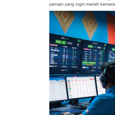
pemain yang ingin meraih kemena