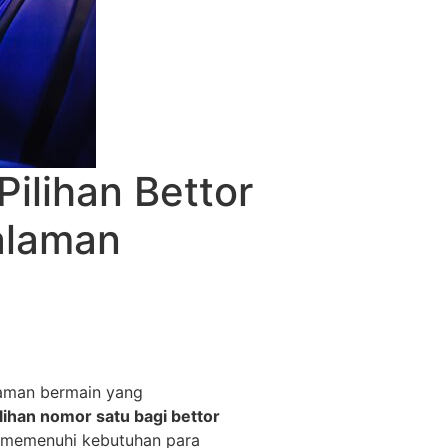
Pilihan Bettor
galaman
nal di Indonesia untuk Pengalaman Bermain Terbaik
laman bermain yang
lihan nomor satu bagi bettor
i memenuhi kebutuhan para