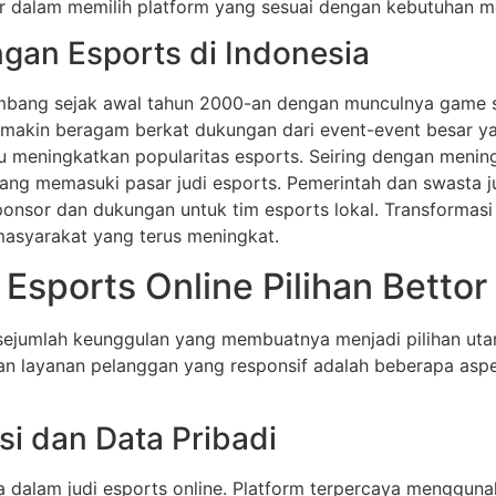
tor dalam memilih platform yang sesuai dengan kebutuhan m
gan Esports di Indonesia
embang sejak awal tahun 2000-an dengan munculnya game s
emakin beragam berkat dukungan dari event-event besar 
u meningkatkan popularitas esports. Seiring dengan meni
ang memasuki pasar judi esports. Pemerintah dan swasta ju
onsor dan dukungan untuk tim esports lokal. Transformasi
masyarakat yang terus meningkat.
Esports Online Pilihan Bettor
sejumlah keunggulan yang membuatnya menjadi pilihan utam
an layanan pelanggan yang responsif adalah beberapa asp
i dan Data Pribadi
 dalam judi esports online. Platform terpercaya menggunaka