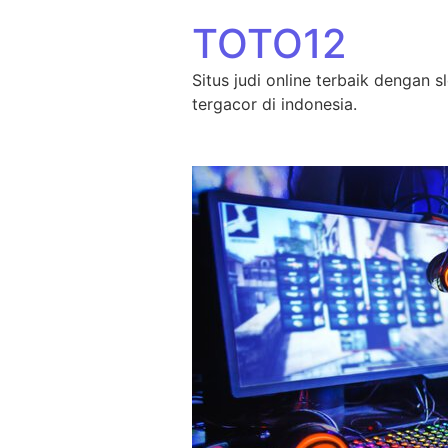
Skip to content
TOTO12
Situs judi online terbaik dengan s
tergacor di indonesia.