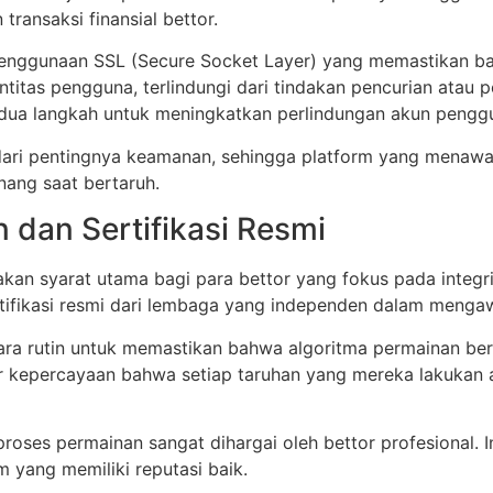
transaksi finansial bettor.
nggunaan SSL (Secure Socket Layer) yang memastikan bah
dentitas pengguna, terlindungi dari tindakan pencurian atau 
i dua langkah untuk meningkatkan perlindungan akun pengg
dari pentingnya keamanan, sehingga platform yang menawa
ang saat bertaruh.
 dan Sertifikasi Resmi
an syarat utama bagi para bettor yang fokus pada integrit
ertifikasi resmi dari lembaga yang independen dalam menga
ara rutin untuk memastikan bahwa algoritma permainan ber
or kepercayaan bahwa setiap taruhan yang mereka lakukan a
proses permainan sangat dihargai oleh bettor profesional. I
 yang memiliki reputasi baik.