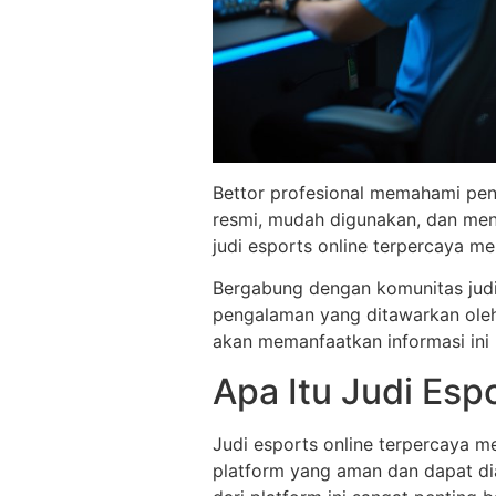
Bettor profesional memahami pent
resmi, mudah digunakan, dan men
judi esports online terpercaya m
Bergabung dengan komunitas judi
pengalaman yang ditawarkan oleh 
akan memanfaatkan informasi ini
Apa Itu Judi Esp
Judi esports online terpercaya m
platform yang aman dan dapat dia