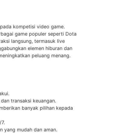
s pada kompetisi video game.
rbagai game populer seperti Dota
aksi langsung, termasuk live
nggabungkan elemen hiburan dan
k meningkatkan peluang menang.
akui.
 dan transaksi keuangan.
mberikan banyak pilihan kepada
7.
an yang mudah dan aman.