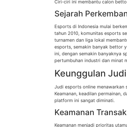
Ciri-ciri ini membantu calon bet
Sejarah Perkemban
Esports di Indonesia mulai berk
tahun 2010, komunitas esports s
turnamen dan liga lokal membant
esports, semakin banyak bettor y
ini, dengan semakin banyaknya sp
pertumbuhan industri dan minat 
Keunggulan Judi 
Judi esports online menawarkan 
Keamanan, keadilan permainan, d
platform ini sangat diminati.
Keamanan Transaks
Keamanan menjadi prioritas utama