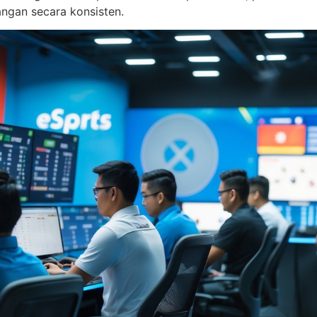
ngan secara konsisten.