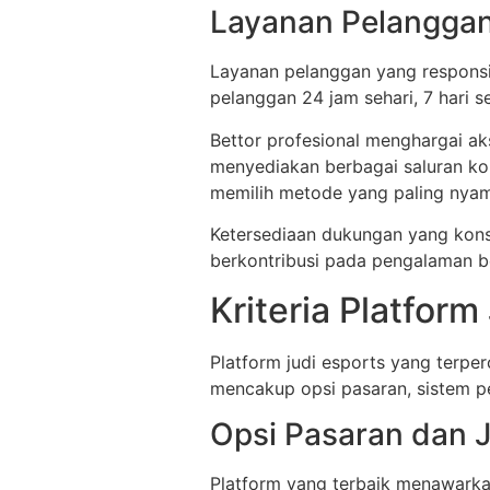
Layanan Pelanggan
Layanan pelanggan yang responsif
pelanggan 24 jam sehari, 7 hari
Bettor profesional menghargai ak
menyediakan berbagai saluran kom
memilih metode yang paling nya
Ketersediaan dukungan yang konsi
berkontribusi pada pengalaman ber
Kriteria Platform
Platform judi esports yang terper
mencakup opsi pasaran, sistem p
Opsi Pasaran dan 
Platform yang terbaik menawarkan