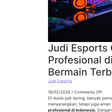
Judi Esports 
Profesional 
Bermain Terb
Judi Esports
on Ju
18/02/2026
/
Comments Off
Di dunia judi daring, banyak pe
menyenangkan, tetapi juga aman 
profesional di Indonesia.
Dengan 