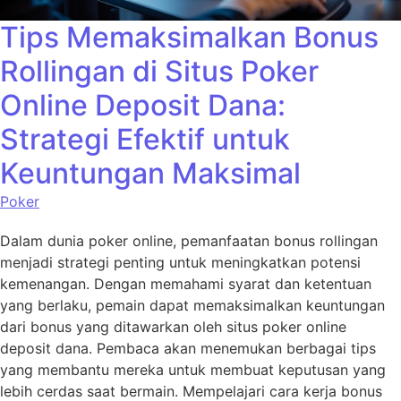
Tips Memaksimalkan Bonus
Rollingan di Situs Poker
Online Deposit Dana:
Strategi Efektif untuk
Keuntungan Maksimal
Poker
Dalam dunia poker online, pemanfaatan bonus rollingan
menjadi strategi penting untuk meningkatkan potensi
kemenangan. Dengan memahami syarat dan ketentuan
yang berlaku, pemain dapat memaksimalkan keuntungan
dari bonus yang ditawarkan oleh situs poker online
deposit dana. Pembaca akan menemukan berbagai tips
yang membantu mereka untuk membuat keputusan yang
lebih cerdas saat bermain. Mempelajari cara kerja bonus