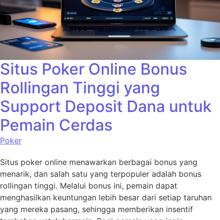
Situs Poker Online Bonus
Rollingan Tinggi yang
Support Deposit Dana untuk
Pemain Cerdas
Poker
Situs poker online menawarkan berbagai bonus yang
menarik, dan salah satu yang terpopuler adalah bonus
rollingan tinggi. Melalui bonus ini, pemain dapat
menghasilkan keuntungan lebih besar dari setiap taruhan
yang mereka pasang, sehingga memberikan insentif