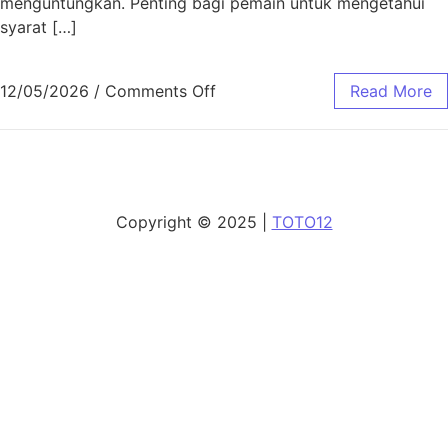
menguntungkan. Penting bagi pemain untuk mengetahui
syarat […]
on Cara Mendapatkan Bonus Ro
12/05/2026
/
Comments Off
Read More
Copyright © 2025 |
TOTO12