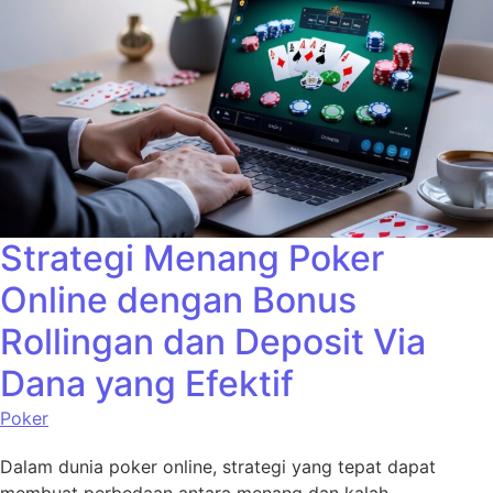
Strategi Menang Poker
Online dengan Bonus
Rollingan dan Deposit Via
Dana yang Efektif
Poker
Dalam dunia poker online, strategi yang tepat dapat