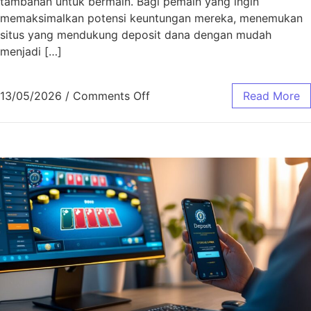
tambahan untuk bermain. Bagi pemain yang ingin
memaksimalkan potensi keuntungan mereka, menemukan
situs yang mendukung deposit dana dengan mudah
menjadi […]
on Situs Poker Online Bonus R
13/05/2026
/
Comments Off
Read More