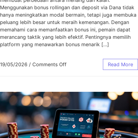
membuat perbedaan antara menang dan kalah.
Menggunakan bonus rollingan dan deposit via Dana tidak
hanya meningkatkan modal bermain, tetapi juga membuka
peluang lebih besar untuk meraih kemenangan. Dengan
memahami cara memanfaatkan bonus ini, pemain dapat
merancang taktik yang lebih efektif. Pentingnya memilih
platform yang menawarkan bonus menarik […]
on Strategi Menang Poker Onli
19/05/2026
/
Comments Off
Read More