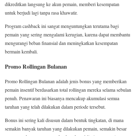
dikreditkan langsung ke akun pemain, memberi kesempatan
untuk berjudi lagi tanpa rasa khawatir.
Program cashback ini sangat menguntungkan terutama bagi
pemain yang sering mengalami kerugian, karena dapat membantu
mengurangi beban finansial dan meningkatkan kesempatan
bermain kembali.
Promo Rollingan Bulanan
Promo Rollingan Bulanan adalah jenis bonus yang memberikan
pemain insentif berdasarkan total rollingan mereka selama sebulan
penuh. Penawaran ini biasanya mencakup akumulasi semua
taruhan yang telah dilakukan dalam periode tersebut.
Bonus ini sering kali disusun dalam bentuk tingkatan, di mana
semakin banyak taruhan yang dilakukan pemain, semakin besar