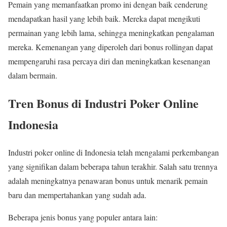
Pemain yang memanfaatkan promo ini dengan baik cenderung
mendapatkan hasil yang lebih baik. Mereka dapat mengikuti
permainan yang lebih lama, sehingga meningkatkan pengalaman
mereka. Kemenangan yang diperoleh dari bonus rollingan dapat
mempengaruhi rasa percaya diri dan meningkatkan kesenangan
dalam bermain.
Tren Bonus di Industri Poker Online
Indonesia
Industri poker online di Indonesia telah mengalami perkembangan
yang signifikan dalam beberapa tahun terakhir. Salah satu trennya
adalah meningkatnya penawaran bonus untuk menarik pemain
baru dan mempertahankan yang sudah ada.
Beberapa jenis bonus yang populer antara lain: