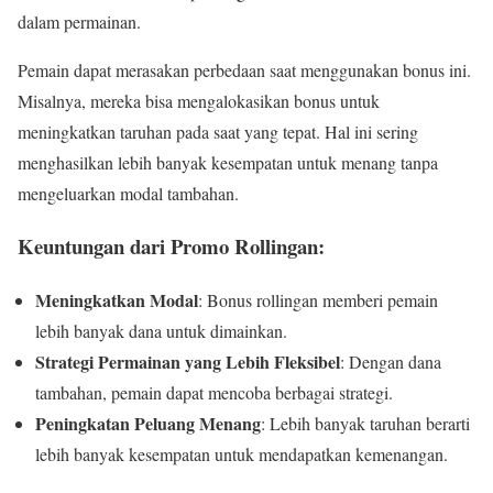
dalam permainan.
Pemain dapat merasakan perbedaan saat menggunakan bonus ini.
Misalnya, mereka bisa mengalokasikan bonus untuk
meningkatkan taruhan pada saat yang tepat. Hal ini sering
menghasilkan lebih banyak kesempatan untuk menang tanpa
mengeluarkan modal tambahan.
Keuntungan dari Promo Rollingan:
Meningkatkan Modal
: Bonus rollingan memberi pemain
lebih banyak dana untuk dimainkan.
Strategi Permainan yang Lebih Fleksibel
: Dengan dana
tambahan, pemain dapat mencoba berbagai strategi.
Peningkatan Peluang Menang
: Lebih banyak taruhan berarti
lebih banyak kesempatan untuk mendapatkan kemenangan.