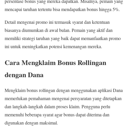
persentase bonus yang mereka dapatkan. Misalnya, pemain yang
mencapai taruhan tertentu bisa mendapatkan bonus hingga 5%.
Detail mengenai promo ini termasuk syarat dan ketentuan
biasanya diumumkan di awal bulan. Pemain yang aktif dan
memiliki strategi taruhan yang baik dapat memanfaatkan promo
ini untuk meningkatkan potensi kemenangan mereka.
Cara Mengklaim Bonus Rollingan
dengan Dana
Mengklaim bonus rollingan dengan menggunakan aplikasi Dana
memerlukan pemahaman mengenai persyaratan yang ditetapkan
dan langkah-langkah dalam proses klaim. Pengguna perlu
memenuhi beberapa syarat agar bonus dapat diterima dan
digunakan dengan maksimal.