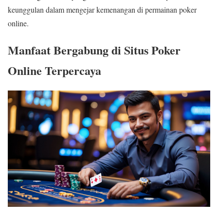
keunggulan dalam mengejar kemenangan di permainan poker
online.
Manfaat Bergabung di Situs Poker
Online Terpercaya