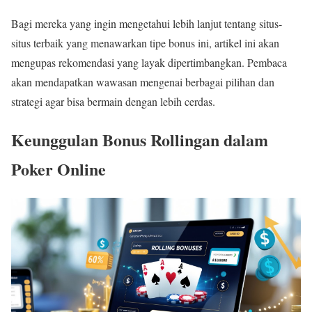
Bagi mereka yang ingin mengetahui lebih lanjut tentang situs-
situs terbaik yang menawarkan tipe bonus ini, artikel ini akan
mengupas rekomendasi yang layak dipertimbangkan. Pembaca
akan mendapatkan wawasan mengenai berbagai pilihan dan
strategi agar bisa bermain dengan lebih cerdas.
Keunggulan Bonus Rollingan dalam
Poker Online