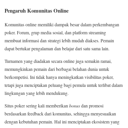
Pengaruh Komunitas Online
Komunitas online memiliki dampak besar dalam perkembangan
poker. Forum, grup media sosial, dan platform streaming
membuat informasi dan strategi lebih mudah diakses. Pemain
dapat bertukar pengalaman dan belajar dari satu sama lain.
Turnamen yang diadakan secara online juga semakin ramai,
memungkinkan pemain dari berbagai belahan dunia untuk
berkompetisi. Ini tidak hanya meningkatkan visibilitas poker,
tetapi juga menciptakan peluang bagi pemula untuk terlibat dalam
lingkungan yang lebih mendukung.
Situs poker sering kali memberikan
bonus
dan promosi
berdasarkan feedback dari komunitas, sehingga menyesuaikan
dengan kebutuhan pemain. Hal ini menciptakan ekosistem yang