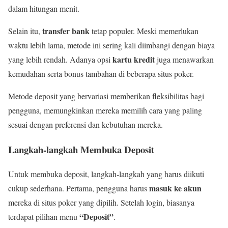
dalam hitungan menit.
transfer bank
Selain itu,
tetap populer. Meski memerlukan
waktu lebih lama, metode ini sering kali diimbangi dengan biaya
kartu kredit
yang lebih rendah. Adanya opsi
juga menawarkan
kemudahan serta bonus tambahan di beberapa situs poker.
Metode deposit yang bervariasi memberikan fleksibilitas bagi
pengguna, memungkinkan mereka memilih cara yang paling
sesuai dengan preferensi dan kebutuhan mereka.
Langkah-langkah Membuka Deposit
Untuk membuka deposit, langkah-langkah yang harus diikuti
masuk ke akun
cukup sederhana. Pertama, pengguna harus
mereka di situs poker yang dipilih. Setelah login, biasanya
“Deposit”
terdapat pilihan menu
.