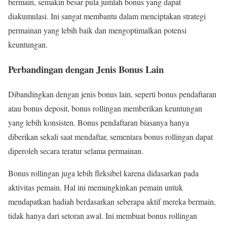
bermain, semakin besar pula jumlah bonus yang dapat
diakumulasi. Ini sangat membantu dalam menciptakan strategi
permainan yang lebih baik dan mengoptimalkan potensi
keuntungan.
Perbandingan dengan Jenis Bonus Lain
Dibandingkan dengan jenis bonus lain, seperti bonus pendaftaran
atau bonus deposit, bonus rollingan memberikan keuntungan
yang lebih konsisten. Bonus pendaftaran biasanya hanya
diberikan sekali saat mendaftar, sementara bonus rollingan dapat
diperoleh secara teratur selama permainan.
Bonus rollingan juga lebih fleksibel karena didasarkan pada
aktivitas pemain. Hal ini memungkinkan pemain untuk
mendapatkan hadiah berdasarkan seberapa aktif mereka bermain,
tidak hanya dari setoran awal. Ini membuat bonus rollingan