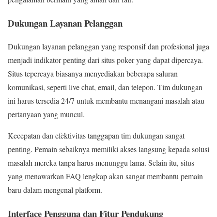
Dukungan Layanan Pelanggan
Dukungan layanan pelanggan yang responsif dan profesional juga
menjadi indikator penting dari situs poker yang dapat dipercaya.
Situs tepercaya biasanya menyediakan beberapa saluran
komunikasi, seperti live chat, email, dan telepon. Tim dukungan
ini harus tersedia 24/7 untuk membantu menangani masalah atau
pertanyaan yang muncul.
Kecepatan dan efektivitas tanggapan tim dukungan sangat
penting. Pemain sebaiknya memiliki akses langsung kepada solusi
masalah mereka tanpa harus menunggu lama. Selain itu, situs
yang menawarkan FAQ lengkap akan sangat membantu pemain
baru dalam mengenal platform.
Interface Pengguna dan Fitur Pendukung