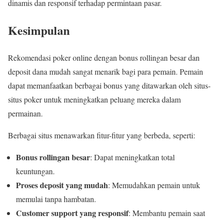
dinamis dan responsif terhadap permintaan pasar.
Kesimpulan
Rekomendasi poker online dengan bonus rollingan besar dan
deposit dana mudah sangat menarik bagi para pemain. Pemain
dapat memanfaatkan berbagai bonus yang ditawarkan oleh situs-
situs poker untuk meningkatkan peluang mereka dalam
permainan.
Berbagai situs menawarkan fitur-fitur yang berbeda, seperti:
Bonus rollingan besar
: Dapat meningkatkan total
keuntungan.
Proses deposit yang mudah
: Memudahkan pemain untuk
memulai tanpa hambatan.
Customer support yang responsif
: Membantu pemain saat