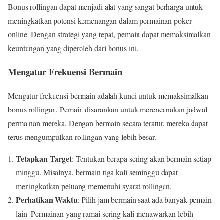
Bonus rollingan dapat menjadi alat yang sangat berharga untuk
meningkatkan potensi kemenangan dalam permainan poker
online. Dengan strategi yang tepat, pemain dapat memaksimalkan
keuntungan yang diperoleh dari bonus ini.
Mengatur Frekuensi Bermain
Mengatur frekuensi bermain adalah kunci untuk memaksimalkan
bonus rollingan. Pemain disarankan untuk merencanakan jadwal
permainan mereka. Dengan bermain secara teratur, mereka dapat
terus mengumpulkan rollingan yang lebih besar.
Tetapkan Target
: Tentukan berapa sering akan bermain setiap
minggu. Misalnya, bermain tiga kali seminggu dapat
meningkatkan peluang memenuhi syarat rollingan.
Perhatikan Waktu
: Pilih jam bermain saat ada banyak pemain
lain. Permainan yang ramai sering kali menawarkan lebih