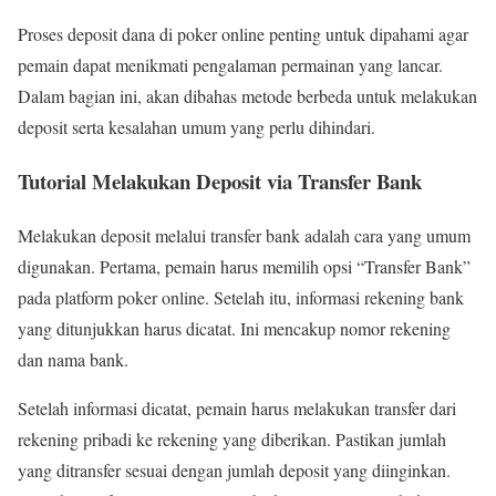
Proses deposit dana di poker online penting untuk dipahami agar
pemain dapat menikmati pengalaman permainan yang lancar.
Dalam bagian ini, akan dibahas metode berbeda untuk melakukan
deposit serta kesalahan umum yang perlu dihindari.
Tutorial Melakukan Deposit via Transfer Bank
Melakukan deposit melalui transfer bank adalah cara yang umum
digunakan. Pertama, pemain harus memilih opsi “Transfer Bank”
pada platform poker online. Setelah itu, informasi rekening bank
yang ditunjukkan harus dicatat. Ini mencakup nomor rekening
dan nama bank.
Setelah informasi dicatat, pemain harus melakukan transfer dari
rekening pribadi ke rekening yang diberikan. Pastikan jumlah
yang ditransfer sesuai dengan jumlah deposit yang diinginkan.