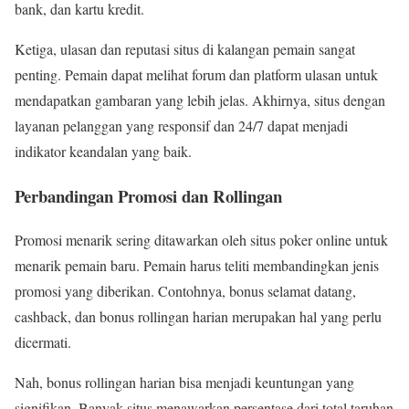
bank, dan kartu kredit.
Ketiga, ulasan dan reputasi situs di kalangan pemain sangat
penting. Pemain dapat melihat forum dan platform ulasan untuk
mendapatkan gambaran yang lebih jelas. Akhirnya, situs dengan
layanan pelanggan yang responsif dan 24/7 dapat menjadi
indikator keandalan yang baik.
Perbandingan Promosi dan Rollingan
Promosi menarik sering ditawarkan oleh situs poker online untuk
menarik pemain baru. Pemain harus teliti membandingkan jenis
promosi yang diberikan. Contohnya, bonus selamat datang,
cashback, dan bonus rollingan harian merupakan hal yang perlu
dicermati.
Nah, bonus rollingan harian bisa menjadi keuntungan yang
signifikan. Banyak situs menawarkan persentase dari total taruhan