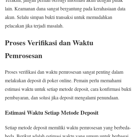
lain. Keamanan dana sangat bergantung pada kerahasiaan data
akun. Selalu simpan bukti transaksi untuk memudahkan
pelacakan jika terjadi masalah.
Proses Verifikasi dan Waktu
Pemrosesan
Proses verifikasi dan waktu pemrosesan sangat penting dalam
melakukan deposit di poker online. Pemain perlu memahami
estimasi waktu untuk setiap metode deposit, cara konfirmasi bukti
pembayaran, dan solusi jika deposit mengalami penundaan.
Estimasi Waktu Setiap Metode Deposit
Setiap metode deposit memiliki waktu pemrosesan yang berbeda-
beda. Berikut adalah estimasi waktu yang umum untuk berbagai