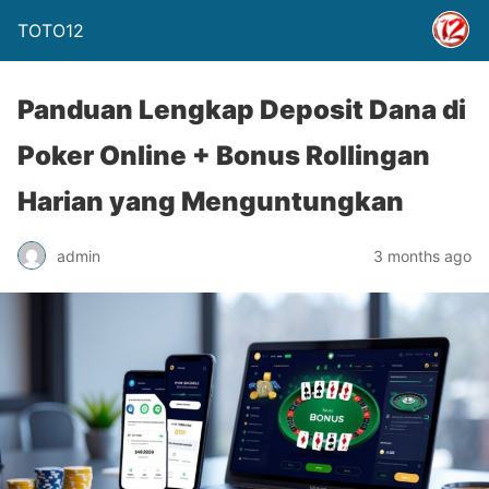
TOTO12
Panduan Lengkap Deposit Dana di
Poker Online + Bonus Rollingan
Harian yang Menguntungkan
admin
3 months ago