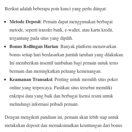
Berikut adalah beberapa poin kunci yang perlu diingat:
Metode Deposit
: Pemain dapat menggunakan berbagai
metode, seperti transfer bank, e-wallet, atau kartu kredit,
tergantung pada situs yang dipilih.
Bonus Rollingan Harian
: Banyak platform menawarkan
bonus setiap hari berdasarkan jumlah taruhan yang dilakukan.
Ini memberikan insentif tambahan bagi pemain untuk terus
bermain dan meningkatkan peluang kemenangan.
Keamanan Transaksi
: Penting untuk memilih situs poker
online yang terpercaya. Pastikan situs tersebut memiliki
enkripsi data yang baik dan berbagai lisensi resmi untuk
melindungi informasi pribadi pemain.
Dengan mengikuti panduan ini, pemain akan lebih siap untuk
melakukan deposit dan memaksimalkan keuntungan dari bonus