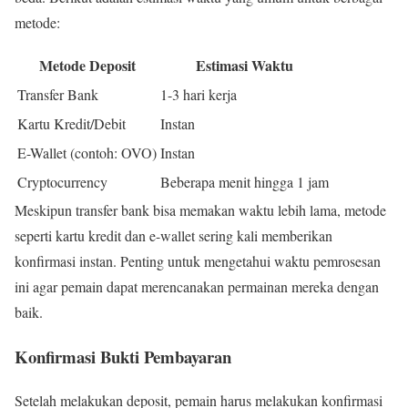
metode:
Metode Deposit
Estimasi Waktu
Transfer Bank
1-3 hari kerja
Kartu Kredit/Debit
Instan
E-Wallet (contoh: OVO)
Instan
Cryptocurrency
Beberapa menit hingga 1 jam
Meskipun transfer bank bisa memakan waktu lebih lama, metode
seperti kartu kredit dan e-wallet sering kali memberikan
konfirmasi instan. Penting untuk mengetahui waktu pemrosesan
ini agar pemain dapat merencanakan permainan mereka dengan
baik.
Konfirmasi Bukti Pembayaran
Setelah melakukan deposit, pemain harus melakukan konfirmasi