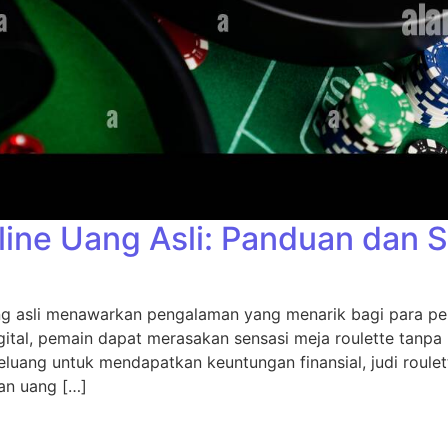
line Uang Asli: Panduan dan 
uang asli menawarkan pengalaman yang menarik bagi para 
tal, pemain dapat merasakan sensasi meja roulette tanpa ha
luang untuk mendapatkan keuntungan finansial, judi roulett
an uang […]