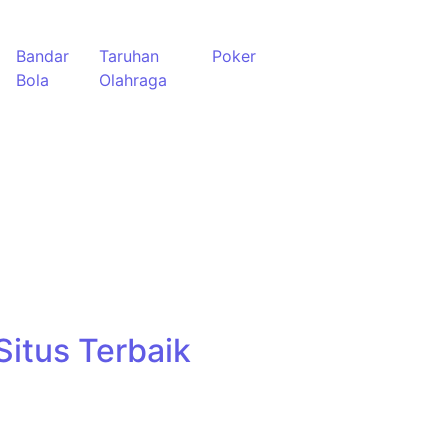
Bandar
Taruhan
Poker
Bola
Olahraga
Situs Terbaik