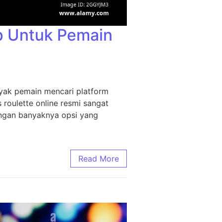
p Untuk Pemain
anyak pemain mencari platform
roulette online resmi sangat
engan banyaknya opsi yang
 Kasino
Read More