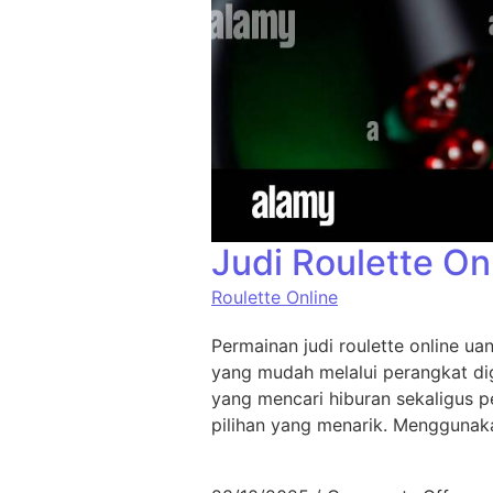
Judi Roulette On
Roulette Online
Permainan judi roulette online 
yang mudah melalui perangkat digi
yang mencari hiburan sekaligus pe
pilihan yang menarik. Menggunak