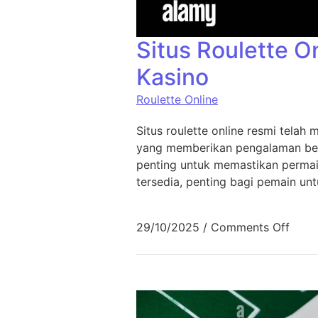
Situs Roulette 
Kasino
Roulette Online
Situs roulette online resmi telah
yang memberikan pengalaman berm
penting untuk memastikan permai
tersedia, penting bagi pemain un
on Si
29/10/2025
/
Comments Off