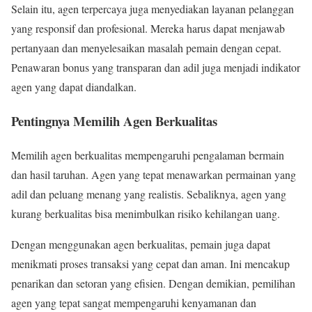
Selain itu, agen terpercaya juga menyediakan layanan pelanggan
yang responsif dan profesional. Mereka harus dapat menjawab
pertanyaan dan menyelesaikan masalah pemain dengan cepat.
Penawaran bonus yang transparan dan adil juga menjadi indikator
agen yang dapat diandalkan.
Pentingnya Memilih Agen Berkualitas
Memilih agen berkualitas mempengaruhi pengalaman bermain
dan hasil taruhan. Agen yang tepat menawarkan permainan yang
adil dan peluang menang yang realistis. Sebaliknya, agen yang
kurang berkualitas bisa menimbulkan risiko kehilangan uang.
Dengan menggunakan agen berkualitas, pemain juga dapat
menikmati proses transaksi yang cepat dan aman. Ini mencakup
penarikan dan setoran yang efisien. Dengan demikian, pemilihan
agen yang tepat sangat mempengaruhi kenyamanan dan