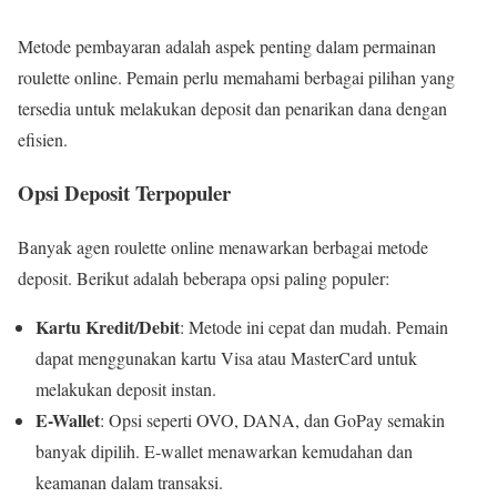
Metode pembayaran adalah aspek penting dalam permainan
roulette online. Pemain perlu memahami berbagai pilihan yang
tersedia untuk melakukan deposit dan penarikan dana dengan
efisien.
Opsi Deposit Terpopuler
Banyak agen roulette online menawarkan berbagai metode
deposit. Berikut adalah beberapa opsi paling populer:
Kartu Kredit/Debit
: Metode ini cepat dan mudah. Pemain
dapat menggunakan kartu Visa atau MasterCard untuk
melakukan deposit instan.
E-Wallet
: Opsi seperti OVO, DANA, dan GoPay semakin
banyak dipilih. E-wallet menawarkan kemudahan dan
keamanan dalam transaksi.