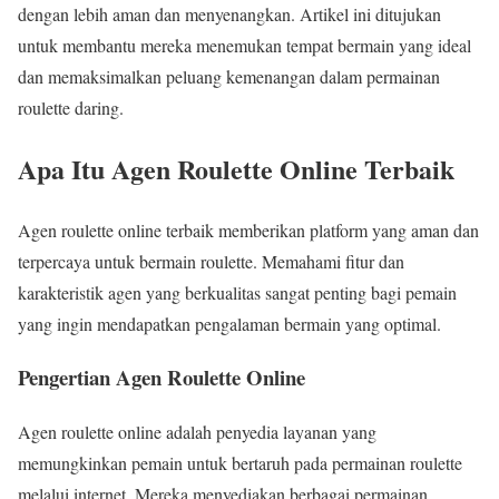
dengan lebih aman dan menyenangkan. Artikel ini ditujukan
untuk membantu mereka menemukan tempat bermain yang ideal
dan memaksimalkan peluang kemenangan dalam permainan
roulette daring.
Apa Itu Agen Roulette Online Terbaik
Agen roulette online terbaik memberikan platform yang aman dan
terpercaya untuk bermain roulette. Memahami fitur dan
karakteristik agen yang berkualitas sangat penting bagi pemain
yang ingin mendapatkan pengalaman bermain yang optimal.
Pengertian Agen Roulette Online
Agen roulette online adalah penyedia layanan yang
memungkinkan pemain untuk bertaruh pada permainan roulette
melalui internet. Mereka menyediakan berbagai permainan