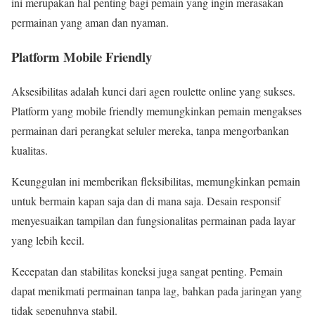
ini merupakan hal penting bagi pemain yang ingin merasakan
permainan yang aman dan nyaman.
Platform Mobile Friendly
Aksesibilitas adalah kunci dari agen roulette online yang sukses.
Platform yang mobile friendly memungkinkan pemain mengakses
permainan dari perangkat seluler mereka, tanpa mengorbankan
kualitas.
Keunggulan ini memberikan fleksibilitas, memungkinkan pemain
untuk bermain kapan saja dan di mana saja. Desain responsif
menyesuaikan tampilan dan fungsionalitas permainan pada layar
yang lebih kecil.
Kecepatan dan stabilitas koneksi juga sangat penting. Pemain
dapat menikmati permainan tanpa lag, bahkan pada jaringan yang
tidak sepenuhnya stabil.