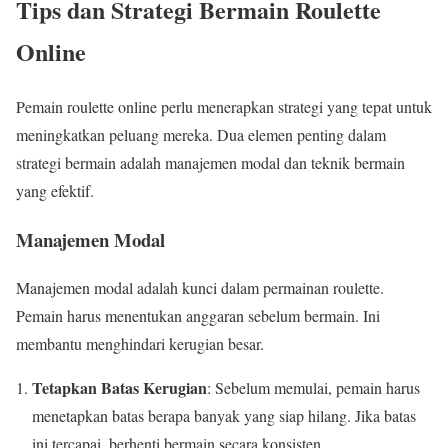
Tips dan Strategi Bermain Roulette
Online
Pemain roulette online perlu menerapkan strategi yang tepat untuk
meningkatkan peluang mereka. Dua elemen penting dalam
strategi bermain adalah manajemen modal dan teknik bermain
yang efektif.
Manajemen Modal
Manajemen modal adalah kunci dalam permainan roulette.
Pemain harus menentukan anggaran sebelum bermain. Ini
membantu menghindari kerugian besar.
Tetapkan Batas Kerugian
: Sebelum memulai, pemain harus
menetapkan batas berapa banyak yang siap hilang. Jika batas
ini tercapai, berhenti bermain secara konsisten.