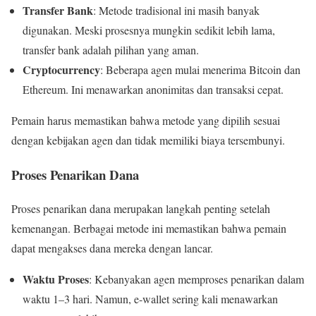
Transfer Bank
: Metode tradisional ini masih banyak
digunakan. Meski prosesnya mungkin sedikit lebih lama,
transfer bank adalah pilihan yang aman.
Cryptocurrency
: Beberapa agen mulai menerima Bitcoin dan
Ethereum. Ini menawarkan anonimitas dan transaksi cepat.
Pemain harus memastikan bahwa metode yang dipilih sesuai
dengan kebijakan agen dan tidak memiliki biaya tersembunyi.
Proses Penarikan Dana
Proses penarikan dana merupakan langkah penting setelah
kemenangan. Berbagai metode ini memastikan bahwa pemain
dapat mengakses dana mereka dengan lancar.
Waktu Proses
: Kebanyakan agen memproses penarikan dalam
waktu 1–3 hari. Namun, e-wallet sering kali menawarkan