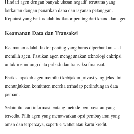
Hindari agen dengan banyak ulasan negatif, terutama yang
berkaitan dengan penarikan dana dan layanan pelanggan.
Reputasi yang baik adalah indikator penting dari keandalan agen.
Keamanan Data dan Transaksi
Keamanan adalah faktor penting yang harus diperhatikan saat
memilih agen. Pastikan agen menggunakan teknologi enkripsi
untuk melindungi data pribadi dan transaksi finansial.
Periksa apakah agen memiliki kebijakan privasi yang jelas. Ini
menunjukkan komitmen mereka terhadap perlindungan data
pemain.
Selain itu, cari informasi tentang metode pembayaran yang
tersedia. Pilih agen yang menawarkan opsi pembayaran yang
aman dan terpercaya, seperti e-wallet atau kartu kredit.