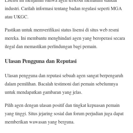
industri. Carilah informasi tentang badan regulasi seperti MGA
atau UKGC.
Pastikan untuk memverifikasi status lisensi di situs web resmi
mereka. Ini membantu menghindari agen yang beroperasi secara
ilegal dan memastikan perlindungan bagi pemain.
Ulasan Pengguna dan Reputasi
Ulasan pengguna dan reputasi sebuah agen sangat berpengaruh
dalam pemilihan. Bacalah testimoni dari pemain sebelumnya
untuk mendapatkan gambaran yang jelas.
Pilih agen dengan ulasan positif dan tingkat kepuasan pemain
yang tinggi. Situs jejaring sosial dan forum perjudian juga dapat
memberikan wawasan yang berguna.