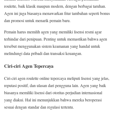
roulette, baik klasik maupun modern, dengan berbagai taruhan.
Agen ini juga biasanya menawarkan fitur tambahan seperti bonus
dan promosi untuk menarik pemain baru.
Pemain harus memilih agen yang memiliki lisensi resmi agar
terhindar dari penipuan. Penting untuk memastikan bahwa agen
tersebut menggunakan sistem keamanan yang handal untuk
melindungi data pribadi dan transaksi keuangan.
Ciri-ciri Agen Tepercaya
Ciri-ciri agen roulette online tepercaya meliputi lisensi yang jelas,
reputasi positif, dan ulasan dari pengguna lain. Agen yang baik
biasanya memiliki lisensi dari otoritas perjudian internasional
yang diakui. Hal ini menunjukkan bahwa mereka beroperasi
sesuai dengan standar dan regulasi tertentu.