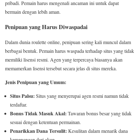
pribadi. Pemain harus mengenali ancaman ini untuk dapat
bermain dengan lebih aman.
Penipuan yang Harus Diwaspadai
Dalam dunia roulette online, penipuan sering kali muncul dalam
berbagai bentuk. Pemain harus waspada terhadap situs yang tidak
memiliki lisensi resmi. Agen yang terpercaya biasanya akan
memamerkan lisensi tersebut secara jelas di situs mereka.
Jenis Penipuan yang Umum:
Situs Palsu:
Situs yang menyerupai agen resmi namun tidak
terdaftar.
Bonus Tidak Masuk Akal:
Tawaran bonus besar yang tidak
sesuai dengan ketentuan permainan.
Penarikkan Dana Tersulit:
Kesulitan dalam menarik dana
kemenangan dari akun.