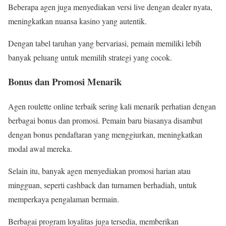
Beberapa agen juga menyediakan versi live dengan dealer nyata,
meningkatkan nuansa kasino yang autentik.
Dengan tabel taruhan yang bervariasi, pemain memiliki lebih
banyak peluang untuk memilih strategi yang cocok.
Bonus dan Promosi Menarik
Agen roulette online terbaik sering kali menarik perhatian dengan
berbagai bonus dan promosi. Pemain baru biasanya disambut
dengan bonus pendaftaran yang menggiurkan, meningkatkan
modal awal mereka.
Selain itu, banyak agen menyediakan promosi harian atau
mingguan, seperti cashback dan turnamen berhadiah, untuk
memperkaya pengalaman bermain.
Berbagai program loyalitas juga tersedia, memberikan