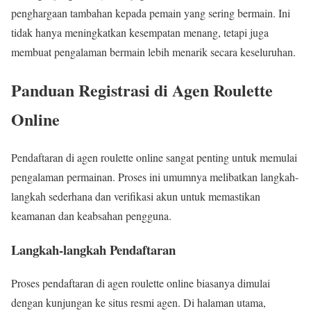
penghargaan tambahan kepada pemain yang sering bermain. Ini
tidak hanya meningkatkan kesempatan menang, tetapi juga
membuat pengalaman bermain lebih menarik secara keseluruhan.
Panduan Registrasi di Agen Roulette
Online
Pendaftaran di agen roulette online sangat penting untuk memulai
pengalaman permainan. Proses ini umumnya melibatkan langkah-
langkah sederhana dan verifikasi akun untuk memastikan
keamanan dan keabsahan pengguna.
Langkah-langkah Pendaftaran
Proses pendaftaran di agen roulette online biasanya dimulai
dengan kunjungan ke situs resmi agen. Di halaman utama,