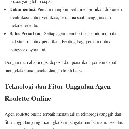
proses yang lebih cepat.
Dokumentasi
: Pemain mungkin perlu mengirimkan dokumen
identifikasi untuk verifikasi, terutama saat menggunakan
metode tertentu.
Batas Penarikan
: Setiap agen memiliki batas minimum dan
maksimum untuk penarikan. Penting bagi pemain untuk
mengecek syarat ini.
Dengan memahami opsi deposit dan penarikan, pemain dapat
mengelola dana mereka dengan lebih baik.
Teknologi dan Fitur Unggulan Agen
Roulette Online
Agen roulette online terbaik menawarkan teknologi canggih dan
fitur unggulan yang meningkatkan pengalaman bermain. Fasilitas