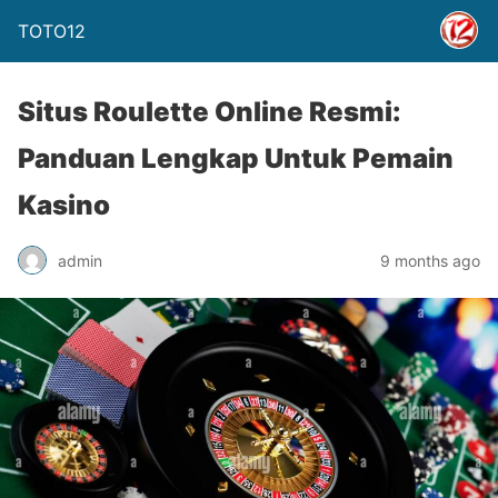
TOTO12
Situs Roulette Online Resmi:
Panduan Lengkap Untuk Pemain
Kasino
admin
9 months ago