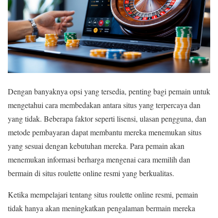
Dengan banyaknya opsi yang tersedia, penting bagi pemain untuk
mengetahui cara membedakan antara situs yang terpercaya dan
yang tidak. Beberapa faktor seperti lisensi, ulasan pengguna, dan
metode pembayaran dapat membantu mereka menemukan situs
yang sesuai dengan kebutuhan mereka. Para pemain akan
menemukan informasi berharga mengenai cara memilih dan
bermain di situs roulette online resmi yang berkualitas.
Ketika mempelajari tentang situs roulette online resmi, pemain
tidak hanya akan meningkatkan pengalaman bermain mereka