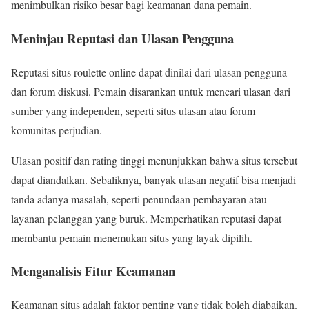
menimbulkan risiko besar bagi keamanan dana pemain.
Meninjau Reputasi dan Ulasan Pengguna
Reputasi situs roulette online dapat dinilai dari ulasan pengguna
dan forum diskusi. Pemain disarankan untuk mencari ulasan dari
sumber yang independen, seperti situs ulasan atau forum
komunitas perjudian.
Ulasan positif dan rating tinggi menunjukkan bahwa situs tersebut
dapat diandalkan. Sebaliknya, banyak ulasan negatif bisa menjadi
tanda adanya masalah, seperti penundaan pembayaran atau
layanan pelanggan yang buruk. Memperhatikan reputasi dapat
membantu pemain menemukan situs yang layak dipilih.
Menganalisis Fitur Keamanan
Keamanan situs adalah faktor penting yang tidak boleh diabaikan.