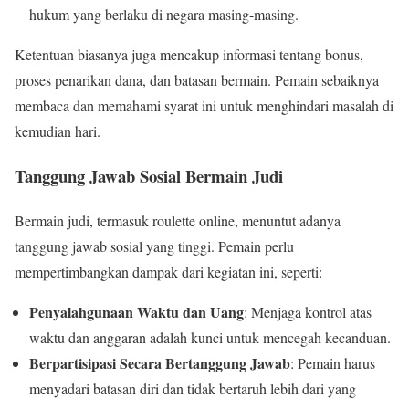
hukum yang berlaku di negara masing-masing.
Ketentuan biasanya juga mencakup informasi tentang bonus,
proses penarikan dana, dan batasan bermain. Pemain sebaiknya
membaca dan memahami syarat ini untuk menghindari masalah di
kemudian hari.
Tanggung Jawab Sosial Bermain Judi
Bermain judi, termasuk roulette online, menuntut adanya
tanggung jawab sosial yang tinggi. Pemain perlu
mempertimbangkan dampak dari kegiatan ini, seperti:
Penyalahgunaan Waktu dan Uang
: Menjaga kontrol atas
waktu dan anggaran adalah kunci untuk mencegah kecanduan.
Berpartisipasi Secara Bertanggung Jawab
: Pemain harus
menyadari batasan diri dan tidak bertaruh lebih dari yang