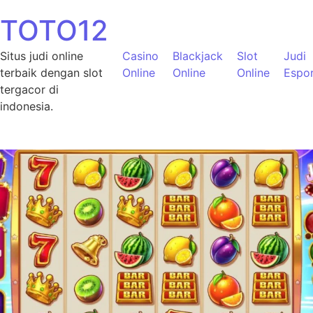
Skip to content
TOTO12
Situs judi online
Casino
Blackjack
Slot
Judi
terbaik dengan slot
Online
Online
Online
Espo
tergacor di
indonesia.