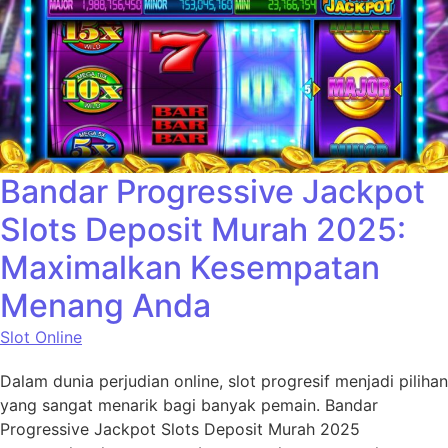
Bandar Progressive Jackpot
Slots Deposit Murah 2025:
Maximalkan Kesempatan
Menang Anda
Slot Online
Dalam dunia perjudian online, slot progresif menjadi pilihan
yang sangat menarik bagi banyak pemain. Bandar
Progressive Jackpot Slots Deposit Murah 2025