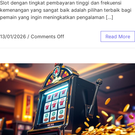
Slot dengan tingkat pembayaran tinggi dan frekuensi
kemenangan yang sangat baik adalah pilihan terbaik bagi
pemain yang ingin meningkatkan pengalaman […]
on Bandar Progressive Jackpot
13/01/2026
/
Comments Off
Read More