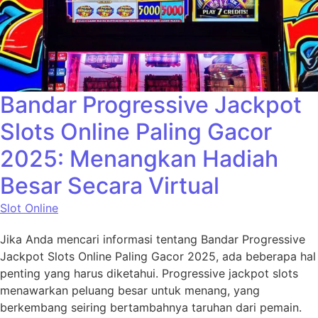
Bandar Progressive Jackpot
Slots Online Paling Gacor
2025: Menangkan Hadiah
Besar Secara Virtual
Slot Online
Jika Anda mencari informasi tentang Bandar Progressive
Jackpot Slots Online Paling Gacor 2025, ada beberapa hal
penting yang harus diketahui. Progressive jackpot slots
menawarkan peluang besar untuk menang, yang
berkembang seiring bertambahnya taruhan dari pemain.