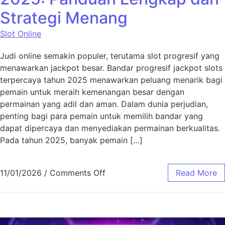
Strategi Menang
Slot Online
Judi online semakin populer, terutama slot progresif yang
menawarkan jackpot besar. Bandar progresif jackpot slots
terpercaya tahun 2025 menawarkan peluang menarik bagi
pemain untuk meraih kemenangan besar dengan
permainan yang adil dan aman. Dalam dunia perjudian,
penting bagi para pemain untuk memilih bandar yang
dapat dipercaya dan menyediakan permainan berkualitas.
Pada tahun 2025, banyak pemain […]
on Bandar Progressive Jackpot
11/01/2026
/
Comments Off
Read More