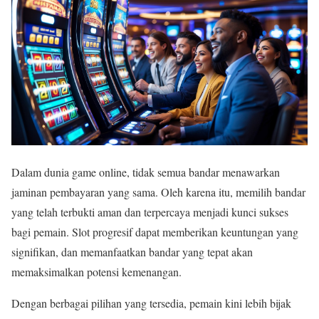
Dalam dunia game online, tidak semua bandar menawarkan
jaminan pembayaran yang sama. Oleh karena itu, memilih bandar
yang telah terbukti aman dan terpercaya menjadi kunci sukses
bagi pemain. Slot progresif dapat memberikan keuntungan yang
signifikan, dan memanfaatkan bandar yang tepat akan
memaksimalkan potensi kemenangan.
Dengan berbagai pilihan yang tersedia, pemain kini lebih bijak