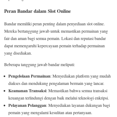
Peran Bandar dalam Slot Online
Bandar memiliki peran penting dalam penyediaan slot online.
Mereka bertanggung jawab untuk memastikan permainan yang
fair dan aman bagi semua pemain. Lokasi dan reputasi bandar
dapat memengaruhi kepercayaan pemain terhadap permainan
yang disediakan.
Beberapa tanggung jawab bandar meliputi:
Pengelolaan Permainan
: Menyediakan platform yang mudah
diakses dan mendukung pengalaman bermain yang lancar.
Keamanan Transaksi
: Memastikan bahwa semua transaksi
keuangan terlindungi dengan baik melalui teknologi enkripsi.
Pelayanan Pelanggan
: Menyediakan layanan dukungan bagi
pemain yang mengalami kesulitan atau pertanyaan.