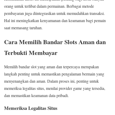
orang untuk terlibat dalam permainan. Berbagai metode
pembayaran juga diintegrasikan untuk memudahkan transaksi.
Hal ini meningkatkan kenyamanan dan keamanan bagi pemain
saat memasang taruhan.
Cara Memilih Bandar Slots Aman dan
Terbukti Membayar
Memilih bandar slot yang aman dan terpercaya merupakan
langkah penting untuk memastikan pengalaman bermain yang
menyenangkan dan aman. Dalam proses ini, penting untuk
memeriksa legalitas situs, menilai provider game yang tersedia,
dan memastikan keamanan data pribadi.
Memeriksa Legalitas Situs