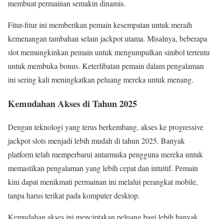
membuat permainan semakin dinamis.
Fitur-fitur ini memberikan pemain kesempatan untuk meraih
kemenangan tambahan selain jackpot utama. Misalnya, beberapa
slot memungkinkan pemain untuk mengumpulkan simbol tertentu
untuk membuka bonus. Keterlibatan pemain dalam pengalaman
ini sering kali meningkatkan peluang mereka untuk menang.
Kemudahan Akses di Tahun 2025
Dengan teknologi yang terus berkembang, akses ke progressive
jackpot slots menjadi lebih mudah di tahun 2025. Banyak
platform telah memperbarui antarmuka pengguna mereka untuk
memastikan pengalaman yang lebih cepat dan intuitif. Pemain
kini dapat menikmati permainan ini melalui perangkat mobile,
tanpa harus terikat pada komputer desktop.
Kemudahan akses ini menciptakan peluang bagi lebih banyak