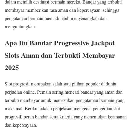
dalam memilih destinasi bermain mereka. Bandar yang terbukti
membayar memberikan rasa aman dan kepercayaan, sehingga
pengalaman bermain menjadi lebih menyenangkan dan
menguntungkan.
Apa Itu Bandar Progressive Jackpot
Slots Aman dan Terbukti Membayar
2025
Slot progresif merupakan salah satu pilihan populer di dunia
perjudian online. Pemain sering mencari bandar yang aman dan
terbukti membayar untuk memastikan pengalaman bermain yang
maksimal. Berikut adalah penjelasan mengenai pengertian slot
progresif, peran bandar, serta kriteria yang menentukan keamanan
dan kepercayaan.