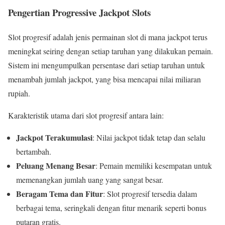
Pengertian Progressive Jackpot Slots
Slot progresif adalah jenis permainan slot di mana jackpot terus
meningkat seiring dengan setiap taruhan yang dilakukan pemain.
Sistem ini mengumpulkan persentase dari setiap taruhan untuk
menambah jumlah jackpot, yang bisa mencapai nilai miliaran
rupiah.
Karakteristik utama dari slot progresif antara lain:
Jackpot Terakumulasi
: Nilai jackpot tidak tetap dan selalu
bertambah.
Peluang Menang Besar
: Pemain memiliki kesempatan untuk
memenangkan jumlah uang yang sangat besar.
Beragam Tema dan Fitur
: Slot progresif tersedia dalam
berbagai tema, seringkali dengan fitur menarik seperti bonus
putaran gratis.