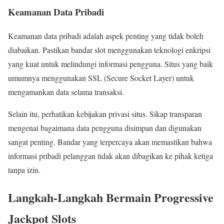
Keamanan Data Pribadi
Keamanan data pribadi adalah aspek penting yang tidak boleh
diabaikan. Pastikan bandar slot menggunakan teknologi enkripsi
yang kuat untuk melindungi informasi pengguna. Situs yang baik
umumnya menggunakan SSL (Secure Socket Layer) untuk
mengamankan data selama transaksi.
Selain itu, perhatikan kebijakan privasi situs. Sikap transparan
mengenai bagaimana data pengguna disimpan dan digunakan
sangat penting. Bandar yang terpercaya akan memastikan bahwa
informasi pribadi pelanggan tidak akan dibagikan ke pihak ketiga
tanpa izin.
Langkah-Langkah Bermain Progressive
Jackpot Slots