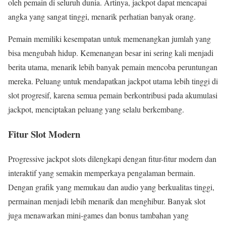
oleh pemain di seluruh dunia. Artinya, jackpot dapat mencapai
angka yang sangat tinggi, menarik perhatian banyak orang.
Pemain memiliki kesempatan untuk memenangkan jumlah yang
bisa mengubah hidup. Kemenangan besar ini sering kali menjadi
berita utama, menarik lebih banyak pemain mencoba peruntungan
mereka. Peluang untuk mendapatkan jackpot utama lebih tinggi di
slot progresif, karena semua pemain berkontribusi pada akumulasi
jackpot, menciptakan peluang yang selalu berkembang.
Fitur Slot Modern
Progressive jackpot slots dilengkapi dengan fitur-fitur modern dan
interaktif yang semakin memperkaya pengalaman bermain.
Dengan grafik yang memukau dan audio yang berkualitas tinggi,
permainan menjadi lebih menarik dan menghibur. Banyak slot
juga menawarkan mini-games dan bonus tambahan yang