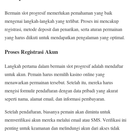
Bermain slot progresif memerlukan pemahaman yang baik
mengenai langkah-langkah yang terlibat. Proses ini mencakup
registrasi, metode deposit dan penarikan, serta aturan permainan
yang harus diikuti untuk mendapatkan pengalaman yang optimal.
Proses Registrasi Akun
Langkah pertama dalam bermain slot progresif adalah mendaftar
untuk akun. Pemain harus memilih kasino online yang
menawarkan permainan tersebut. Setelah itu, mereka harus
mengisi formulir pendaftaran dengan data pribadi yang akurat
seperti nama, alamat email, dan informasi pembayaran.
Setelah pendaftaran, biasanya pemain akan diminta untuk
memverifikasi akun mereka melalui email atau SMS. Verifikasi ini
penting untuk keamanan dan melindungi akun dari akses tidak