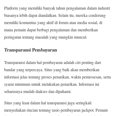
Platform yang memiliki banyak tahun pengalaman dalam industri
biasanya lebih dapat diandalkan. Selain itu, mereka cenderung
memiliki komunitas yang aktif di forum atau media sosial, di
mana pemain dapat berbagi pengalaman dan memberikan
peringatan tentang masalah yang mungkin muncul.
Transparansi Pembayaran
Transparansi dalam hal pembayaran adalah ciri penting dari
bandar yang terpercaya. Situs yang baik akan memberikan
informasi jelas tentang proses penarikan, waktu pemrosesan, serta
syarat minimum untuk melakukan penarikan. Informasi ini
seharusnya mudah diakses dan dipahami.
Situs yang kuat dalam hal transparansi juga seringkali
menyediakan rincian tentang rasio pembayaran jackpot. Pemain