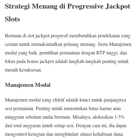
Strategi Menang di Progressive Jackpot
Slots
Bermain di slot jackpot progresif membutuhkan pendekatan yang
cermat untuk memaksimalkan peluang menang. Serta Manajemen
modal yang baik, pemilihan permainan dengan RTP tinggi, dan
fokus pada bonus jackpot adalah langkah-langkah penting untuk
meraih kesuksesan.
Manajemen Modal
Manajemen modal yang efektif adalah kunci untuk panjangnya
sesi permainan. Penting untuk menentukan batas harian atau
mingguan sebelum mulai bermain. Misalnya, alokasikan 1-5%
dari total anggaran untuk setiap sesi. Dengan cara ini, dia dapat
mengontrol kerugian dan menghindari situasi kehabisan dana.