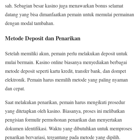
sah. Sebagian besar kasino juga menawarkan bonus selamat
datang yang bisa dimanfaatkan pemain untuk memulai permainan
dengan modal tambahan.
Metode Deposit dan Penarikan
Setelah memiliki akun, pemain perlu melakukan deposit untuk
mulai bermain. Kasino online biasanya menyediakan berbagai
metode deposit seperti kartu kredit, transfer bank, dan dompet
elektronik. Pemain harus memilih metode yang paling nyaman
dan cepat.
Saat melakukan penarikan, pemain harus mengikuti prosedur
yang ditetapkan oleh kasino. Biasanya, proses ini melibatkan
pengisian formulir permohonan penarikan dan menyertakan
dokumen identifikasi. Waktu yang dibutuhkan untuk memproses
penarikan bervariasi, tergantung pada metode yang dipilih.