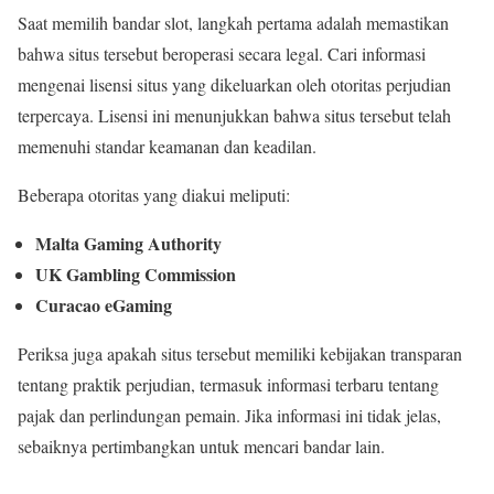
Saat memilih bandar slot, langkah pertama adalah memastikan
bahwa situs tersebut beroperasi secara legal. Cari informasi
mengenai lisensi situs yang dikeluarkan oleh otoritas perjudian
terpercaya. Lisensi ini menunjukkan bahwa situs tersebut telah
memenuhi standar keamanan dan keadilan.
Beberapa otoritas yang diakui meliputi:
Malta Gaming Authority
UK Gambling Commission
Curacao eGaming
Periksa juga apakah situs tersebut memiliki kebijakan transparan
tentang praktik perjudian, termasuk informasi terbaru tentang
pajak dan perlindungan pemain. Jika informasi ini tidak jelas,
sebaiknya pertimbangkan untuk mencari bandar lain.