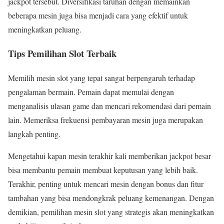
jackpot tersebut. Diversifikasi taruhan dengan memainkan
beberapa mesin juga bisa menjadi cara yang efektif untuk
meningkatkan peluang.
Tips Pemilihan Slot Terbaik
Memilih mesin slot yang tepat sangat berpengaruh terhadap
pengalaman bermain. Pemain dapat memulai dengan
menganalisis ulasan game dan mencari rekomendasi dari pemain
lain. Memeriksa frekuensi pembayaran mesin juga merupakan
langkah penting.
Mengetahui kapan mesin terakhir kali memberikan jackpot besar
bisa membantu pemain membuat keputusan yang lebih baik.
Terakhir, penting untuk mencari mesin dengan bonus dan fitur
tambahan yang bisa mendongkrak peluang kemenangan. Dengan
demikian, pemilihan mesin slot yang strategis akan meningkatkan