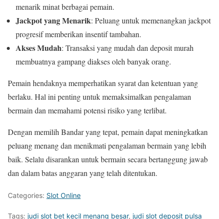
menarik minat berbagai pemain.
Jackpot yang Menarik
: Peluang untuk memenangkan jackpot
progresif memberikan insentif tambahan.
Akses Mudah
: Transaksi yang mudah dan deposit murah
membuatnya gampang diakses oleh banyak orang.
Pemain hendaknya memperhatikan syarat dan ketentuan yang
berlaku. Hal ini penting untuk memaksimalkan pengalaman
bermain dan memahami potensi risiko yang terlibat.
Dengan memilih Bandar yang tepat, pemain dapat meningkatkan
peluang menang dan menikmati pengalaman bermain yang lebih
baik. Selalu disarankan untuk bermain secara bertanggung jawab
dan dalam batas anggaran yang telah ditentukan.
Categories:
Slot Online
Tags:
judi slot bet kecil menang besar
,
judi slot deposit pulsa