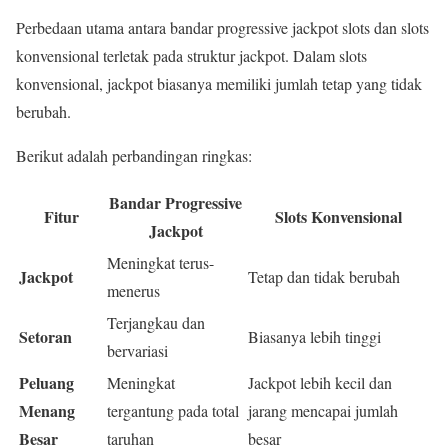
Perbedaan utama antara bandar progressive jackpot slots dan slots
konvensional terletak pada struktur jackpot. Dalam slots
konvensional, jackpot biasanya memiliki jumlah tetap yang tidak
berubah.
Berikut adalah perbandingan ringkas:
Bandar Progressive
Fitur
Slots Konvensional
Jackpot
Meningkat terus-
Jackpot
Tetap dan tidak berubah
menerus
Terjangkau dan
Setoran
Biasanya lebih tinggi
bervariasi
Peluang
Meningkat
Jackpot lebih kecil dan
Menang
tergantung pada total
jarang mencapai jumlah
Besar
taruhan
besar