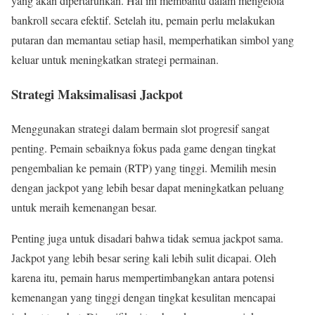
yang akan dipertaruhkan. Hal ini membantu dalam mengelola
bankroll secara efektif. Setelah itu, pemain perlu melakukan
putaran dan memantau setiap hasil, memperhatikan simbol yang
keluar untuk meningkatkan strategi permainan.
Strategi Maksimalisasi Jackpot
Menggunakan strategi dalam bermain slot progresif sangat
penting. Pemain sebaiknya fokus pada game dengan tingkat
pengembalian ke pemain (RTP) yang tinggi. Memilih mesin
dengan jackpot yang lebih besar dapat meningkatkan peluang
untuk meraih kemenangan besar.
Penting juga untuk disadari bahwa tidak semua jackpot sama.
Jackpot yang lebih besar sering kali lebih sulit dicapai. Oleh
karena itu, pemain harus mempertimbangkan antara potensi
kemenangan yang tinggi dengan tingkat kesulitan mencapai