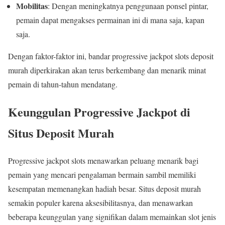
Mobilitas
: Dengan meningkatnya penggunaan ponsel pintar,
pemain dapat mengakses permainan ini di mana saja, kapan
saja.
Dengan faktor-faktor ini, bandar progressive jackpot slots deposit
murah diperkirakan akan terus berkembang dan menarik minat
pemain di tahun-tahun mendatang.
Keunggulan Progressive Jackpot di
Situs Deposit Murah
Progressive jackpot slots menawarkan peluang menarik bagi
pemain yang mencari pengalaman bermain sambil memiliki
kesempatan memenangkan hadiah besar. Situs deposit murah
semakin populer karena aksesibilitasnya, dan menawarkan
beberapa keunggulan yang signifikan dalam memainkan slot jenis