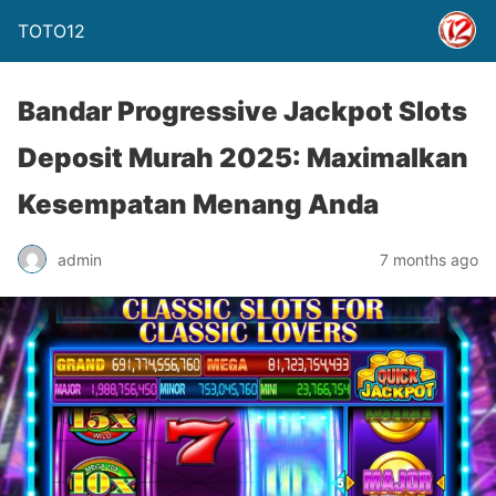
TOTO12
Bandar Progressive Jackpot Slots
Deposit Murah 2025: Maximalkan
Kesempatan Menang Anda
admin
7 months ago