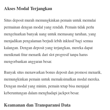
Akses Modal Terjangkau
Situs deposit murah memungkinkan pemain untuk memulai
permainan dengan modal yang rendah. Pemain tidak perlu
mengeluarkan banyak uang untuk memasang taruhan, yang
menjadikan pengalaman berjudi lebih inklusif bagi semua
kalangan. Dengan deposit yang terjangkau, mereka dapat
menikmati fitur menarik dari slot progresif tanpa harus
mengorbankan anggaran besar.
Banyak situs menawarkan bonus deposit dan promosi menarik,
memungkinkan pemain untuk memaksimalkan modal mereka.
Dengan modal yang minim, pemain tetap bisa menjajal
keberuntungan dalam menghadapi jackpot besar.
Keamanan dan Transparansi Data