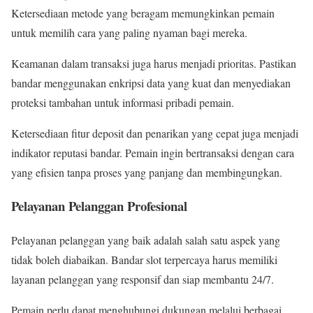
Ketersediaan metode yang beragam memungkinkan pemain
untuk memilih cara yang paling nyaman bagi mereka.
Keamanan dalam transaksi juga harus menjadi prioritas. Pastikan
bandar menggunakan enkripsi data yang kuat dan menyediakan
proteksi tambahan untuk informasi pribadi pemain.
Ketersediaan fitur deposit dan penarikan yang cepat juga menjadi
indikator reputasi bandar. Pemain ingin bertransaksi dengan cara
yang efisien tanpa proses yang panjang dan membingungkan.
Pelayanan Pelanggan Profesional
Pelayanan pelanggan yang baik adalah salah satu aspek yang
tidak boleh diabaikan. Bandar slot terpercaya harus memiliki
layanan pelanggan yang responsif dan siap membantu 24/7.
Pemain perlu dapat menghubungi dukungan melalui berbagai