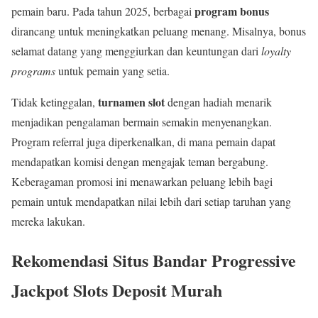
program bonus
pemain baru. Pada tahun 2025, berbagai
dirancang untuk meningkatkan peluang menang. Misalnya, bonus
selamat datang yang menggiurkan dan keuntungan dari
loyalty
programs
untuk pemain yang setia.
turnamen slot
Tidak ketinggalan,
dengan hadiah menarik
menjadikan pengalaman bermain semakin menyenangkan.
Program referral juga diperkenalkan, di mana pemain dapat
mendapatkan komisi dengan mengajak teman bergabung.
Keberagaman promosi ini menawarkan peluang lebih bagi
pemain untuk mendapatkan nilai lebih dari setiap taruhan yang
mereka lakukan.
Rekomendasi Situs Bandar Progressive
Jackpot Slots Deposit Murah