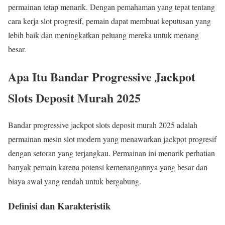
permainan tetap menarik. Dengan pemahaman yang tepat tentang
cara kerja slot progresif, pemain dapat membuat keputusan yang
lebih baik dan meningkatkan peluang mereka untuk menang
besar.
Apa Itu Bandar Progressive Jackpot
Slots Deposit Murah 2025
Bandar progressive jackpot slots deposit murah 2025 adalah
permainan mesin slot modern yang menawarkan jackpot progresif
dengan setoran yang terjangkau. Permainan ini menarik perhatian
banyak pemain karena potensi kemenangannya yang besar dan
biaya awal yang rendah untuk bergabung.
Definisi dan Karakteristik