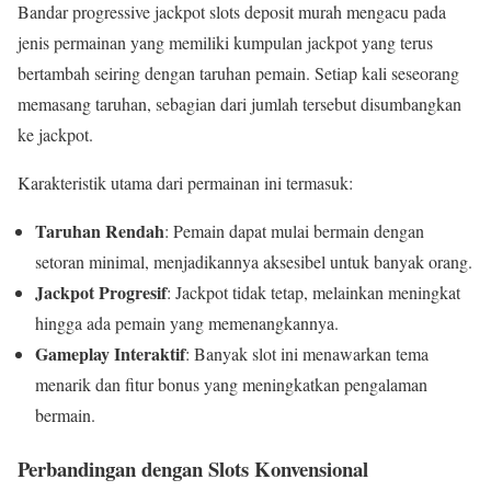
Bandar progressive jackpot slots deposit murah mengacu pada
jenis permainan yang memiliki kumpulan jackpot yang terus
bertambah seiring dengan taruhan pemain. Setiap kali seseorang
memasang taruhan, sebagian dari jumlah tersebut disumbangkan
ke jackpot.
Karakteristik utama dari permainan ini termasuk:
Taruhan Rendah
: Pemain dapat mulai bermain dengan
setoran minimal, menjadikannya aksesibel untuk banyak orang.
Jackpot Progresif
: Jackpot tidak tetap, melainkan meningkat
hingga ada pemain yang memenangkannya.
Gameplay Interaktif
: Banyak slot ini menawarkan tema
menarik dan fitur bonus yang meningkatkan pengalaman
bermain.
Perbandingan dengan Slots Konvensional