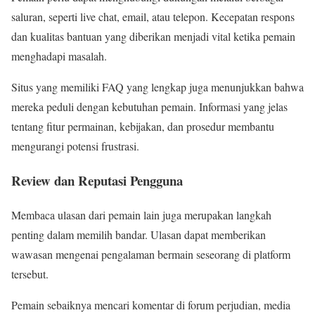
saluran, seperti live chat, email, atau telepon. Kecepatan respons
dan kualitas bantuan yang diberikan menjadi vital ketika pemain
menghadapi masalah.
Situs yang memiliki FAQ yang lengkap juga menunjukkan bahwa
mereka peduli dengan kebutuhan pemain. Informasi yang jelas
tentang fitur permainan, kebijakan, dan prosedur membantu
mengurangi potensi frustrasi.
Review dan Reputasi Pengguna
Membaca ulasan dari pemain lain juga merupakan langkah
penting dalam memilih bandar. Ulasan dapat memberikan
wawasan mengenai pengalaman bermain seseorang di platform
tersebut.
Pemain sebaiknya mencari komentar di forum perjudian, media