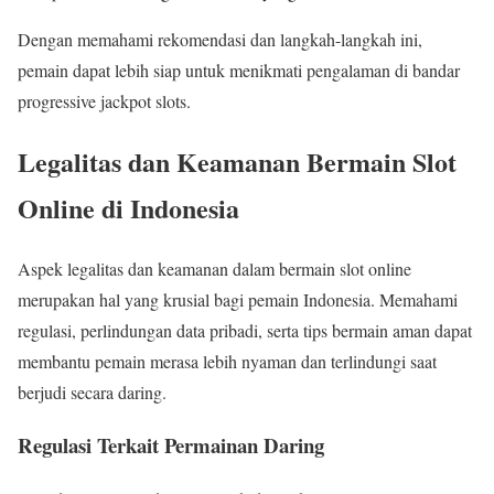
Dengan memahami rekomendasi dan langkah-langkah ini,
pemain dapat lebih siap untuk menikmati pengalaman di bandar
progressive jackpot slots.
Legalitas dan Keamanan Bermain Slot
Online di Indonesia
Aspek legalitas dan keamanan dalam bermain slot online
merupakan hal yang krusial bagi pemain Indonesia. Memahami
regulasi, perlindungan data pribadi, serta tips bermain aman dapat
membantu pemain merasa lebih nyaman dan terlindungi saat
berjudi secara daring.
Regulasi Terkait Permainan Daring