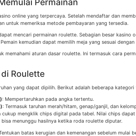
Memulai Permainan
asino online yang terpercaya. Setelah mendaftar dan memb
kan untuk memeriksa metode pembayaran yang tersedia.
 dapat mencari permainan roulette. Sebagian besar kasino o
 Pemain kemudian dapat memilih meja yang sesuai dengan 
k memahami aturan dasar roulette. Ini termasuk cara perm
di Roulette
aruhan yang dapat dipilih. Berikut adalah beberapa kategor
)
: Mempertaruhkan pada angka tertentu.
)
: Termasuk taruhan merah/hitam, genap/ganjil, dan kelom
ukup mengklik chips digital pada tabel. Nilai chips dapat 
bisa menunggu hasilnya ketika roda roulette diputar.
. Tentukan batas kerugian dan kemenangan sebelum mulai b