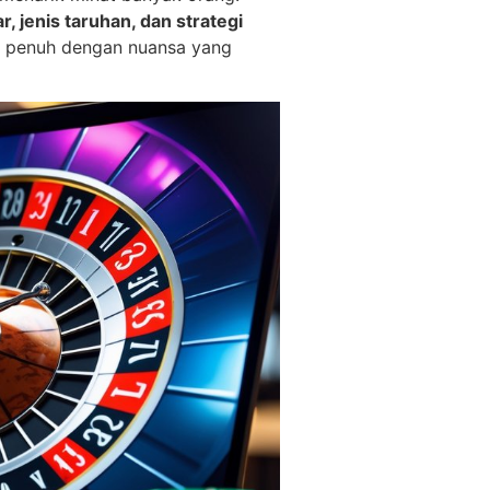
 jenis taruhan, dan strategi
pi penuh dengan nuansa yang