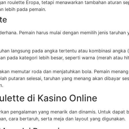
gan roulette Eropa, tetapi menawarkan tambahan aturan sep
n lebih pada pemain.
te
derhana. Pemain harus mulai dengan memilih jenis taruhan 
ruhan langsung pada angka tertentu atau kombinasi angka (se
uhan pada kategori lebih besar, seperti warna (merah atau hi
 akan memutar roda dan menjatuhkan bola. Pemain menang j
elah putaran selesai, taruhan yang menang akan dibayar s
n.
lette di Kasino Online
arkan pengalaman yang menarik dan dinamis. Untuk dapat
n, cara bertaruh, serta meja dan layout yang digunakan.