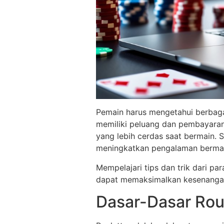
Pemain harus mengetahui berbagai 
memiliki peluang dan pembayara
yang lebih cerdas saat bermain. 
meningkatkan pengalaman bermai
Mempelajari tips dan trik dari p
dapat memaksimalkan kesenangan
Dasar-Dasar Rou