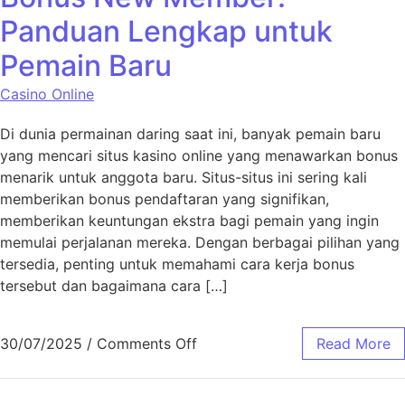
Panduan Lengkap untuk
Pemain Baru
Casino Online
Di dunia permainan daring saat ini, banyak pemain baru
yang mencari situs kasino online yang menawarkan bonus
menarik untuk anggota baru. Situs-situs ini sering kali
memberikan bonus pendaftaran yang signifikan,
memberikan keuntungan ekstra bagi pemain yang ingin
memulai perjalanan mereka. Dengan berbagai pilihan yang
tersedia, penting untuk memahami cara kerja bonus
tersebut dan bagaimana cara […]
on Situs Kasino Online deng
30/07/2025
/
Comments Off
Read More