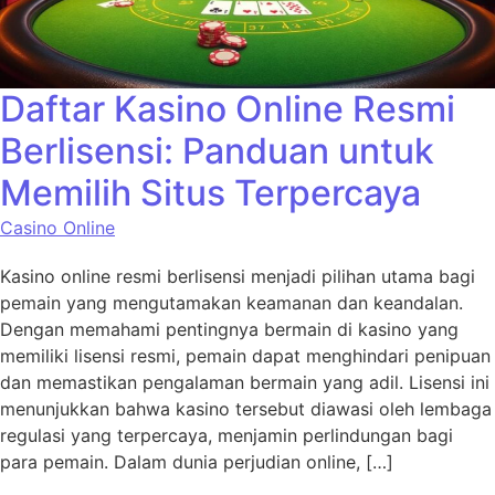
Daftar Kasino Online Resmi
Berlisensi: Panduan untuk
Memilih Situs Terpercaya
Casino Online
Kasino online resmi berlisensi menjadi pilihan utama bagi
pemain yang mengutamakan keamanan dan keandalan.
Dengan memahami pentingnya bermain di kasino yang
memiliki lisensi resmi, pemain dapat menghindari penipuan
dan memastikan pengalaman bermain yang adil. Lisensi ini
menunjukkan bahwa kasino tersebut diawasi oleh lembaga
regulasi yang terpercaya, menjamin perlindungan bagi
para pemain. Dalam dunia perjudian online, […]