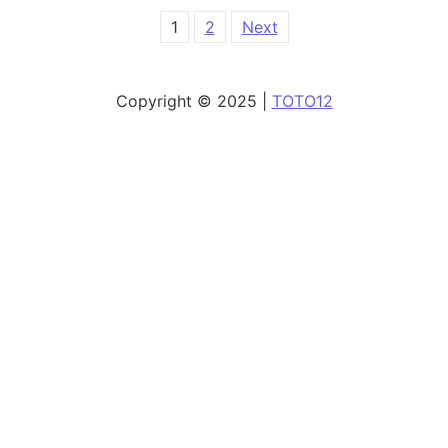
Posts pagination
1
2
Next
Copyright © 2025 |
TOTO12