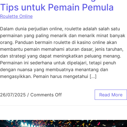
Tips untuk Pemain Pemula
Roulette Online
Dalam dunia perjudian online, roulette adalah salah satu
permainan yang paling menarik dan menarik minat banyak
orang. Panduan bermain roulette di kasino online akan
membantu pemain memahami aturan dasar, jenis taruhan,
dan strategi yang dapat meningkatkan peluang menang.
Permainan ini sederhana untuk dipelajari, tetapi penuh
dengan nuansa yang membuatnya menantang dan
mengasyikkan. Pemain harus mengetahui […]
on Panduan Bermain Roulette d
26/07/2025
/
Comments Off
Read More