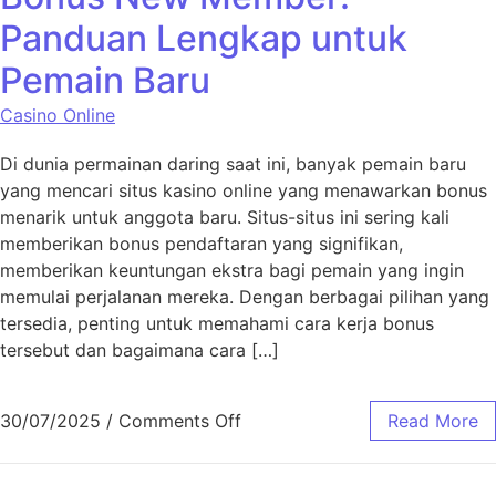
Panduan Lengkap untuk
Pemain Baru
Casino Online
Di dunia permainan daring saat ini, banyak pemain baru
yang mencari situs kasino online yang menawarkan bonus
menarik untuk anggota baru. Situs-situs ini sering kali
memberikan bonus pendaftaran yang signifikan,
memberikan keuntungan ekstra bagi pemain yang ingin
memulai perjalanan mereka. Dengan berbagai pilihan yang
tersedia, penting untuk memahami cara kerja bonus
tersebut dan bagaimana cara […]
on Situs Kasino Online deng
30/07/2025
/
Comments Off
Read More