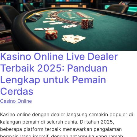
Kasino Online Live Dealer
Terbaik 2025: Panduan
Lengkap untuk Pemain
Cerdas
Casino Online
Kasino online dengan dealer langsung semakin populer di
kalangan pemain di seluruh dunia. Di tahun 2025,
beberapa platform terbaik menawarkan pengalaman
bermain yang imersif, dengan antarmuka yang ramah