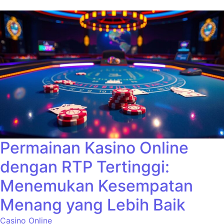
Permainan Kasino Online
dengan RTP Tertinggi:
Menemukan Kesempatan
Menang yang Lebih Baik
Casino Online