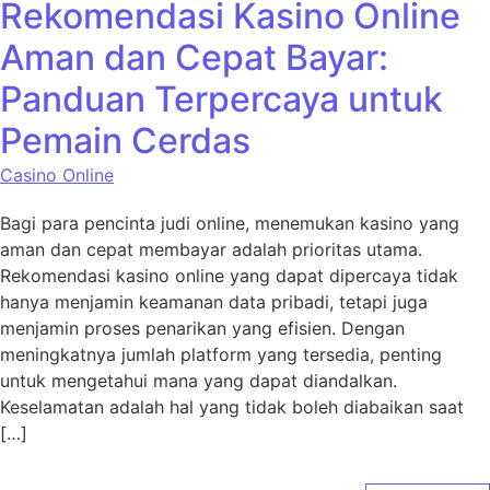
Rekomendasi Kasino Online
Aman dan Cepat Bayar:
Panduan Terpercaya untuk
Pemain Cerdas
Casino Online
Bagi para pencinta judi online, menemukan kasino yang
aman dan cepat membayar adalah prioritas utama.
Rekomendasi kasino online yang dapat dipercaya tidak
hanya menjamin keamanan data pribadi, tetapi juga
menjamin proses penarikan yang efisien. Dengan
meningkatnya jumlah platform yang tersedia, penting
untuk mengetahui mana yang dapat diandalkan.
Keselamatan adalah hal yang tidak boleh diabaikan saat
[…]