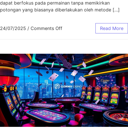
dapat berfokus pada permainan tanpa memikirkan
potongan yang biasanya diberlakukan oleh metode […]
on Kasino Online Deposit Puls
24/07/2025
/
Comments Off
Read More