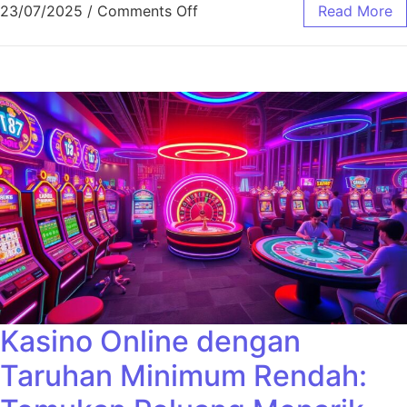
on Rekomendasi Kasino Onlin
23/07/2025
/
Comments Off
Read More
Kasino Online dengan
Taruhan Minimum Rendah: