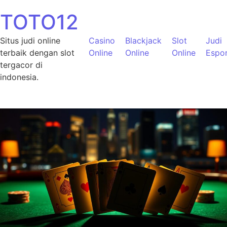
Skip to content
TOTO12
Situs judi online
Casino
Blackjack
Slot
Judi
terbaik dengan slot
Online
Online
Online
Espo
tergacor di
indonesia.