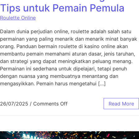
Tips untuk Pemain Pemula
Roulette Online
Dalam dunia perjudian online, roulette adalah salah satu
permainan yang paling menarik dan menarik minat banyak
orang. Panduan bermain roulette di kasino online akan
membantu pemain memahami aturan dasar, jenis taruhan,
dan strategi yang dapat meningkatkan peluang menang.
Permainan ini sederhana untuk dipelajari, tetapi penuh
dengan nuansa yang membuatnya menantang dan
mengasyikkan. Pemain harus mengetahui […]
on Panduan Bermain Roulette d
26/07/2025
/
Comments Off
Read More