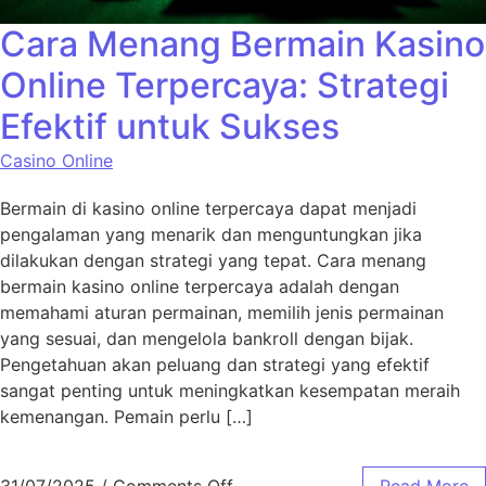
Cara Menang Bermain Kasino
Online Terpercaya: Strategi
Efektif untuk Sukses
Casino Online
Bermain di kasino online terpercaya dapat menjadi
pengalaman yang menarik dan menguntungkan jika
dilakukan dengan strategi yang tepat. Cara menang
bermain kasino online terpercaya adalah dengan
memahami aturan permainan, memilih jenis permainan
yang sesuai, dan mengelola bankroll dengan bijak.
Pengetahuan akan peluang dan strategi yang efektif
sangat penting untuk meningkatkan kesempatan meraih
kemenangan. Pemain perlu […]
on Cara Menang Bermain Kasino