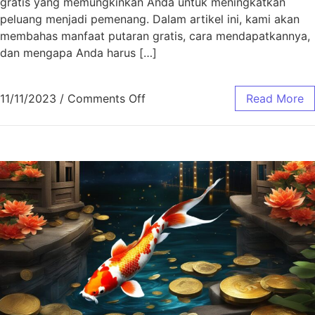
gratis yang memungkinkan Anda untuk meningkatkan
peluang menjadi pemenang. Dalam artikel ini, kami akan
membahas manfaat putaran gratis, cara mendapatkannya,
dan mengapa Anda harus […]
on Dapatkan Putaran Gratis Ko
11/11/2023
/
Comments Off
Read More