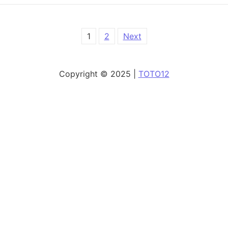
Posts pagination
1
2
Next
Copyright © 2025 |
TOTO12