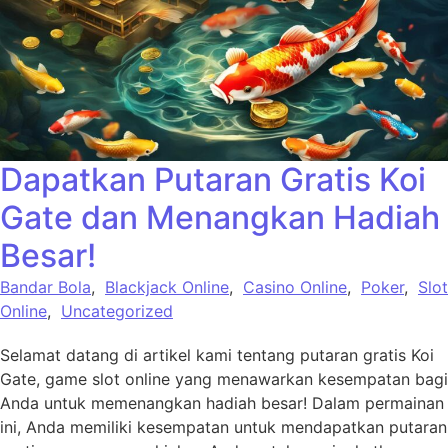
Dapatkan Putaran Gratis Koi
Gate dan Menangkan Hadiah
Besar!
Bandar Bola
,
Blackjack Online
,
Casino Online
,
Poker
,
Slot
Online
,
Uncategorized
Selamat datang di artikel kami tentang putaran gratis Koi
Gate, game slot online yang menawarkan kesempatan bagi
Anda untuk memenangkan hadiah besar! Dalam permainan
ini, Anda memiliki kesempatan untuk mendapatkan putaran