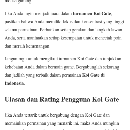
mouse gaming.
turnamen Koi Gate
Jika Anda ingin menjadi juara dalam
,
pastikan bahwa Anda memiliki fokus dan konsentrasi yang tinggi
selama permainan. Perhatikan setiap gerakan dan langkah lawan
Anda, serta manfaatkan setiap kesempatan untuk mencetak poin
dan meraih kemenangan.
Jangan ragu untuk mengikuti turnamen Koi Gate dan tunjukkan
kehebatan Anda dalam bermain game. Bergabunglah sekarang
Koi Gate di
dan jadilah yang terbaik dalam permainan
Indonesia
.
Ulasan dan Rating Pengguna Koi Gate
Jika Anda tertarik untuk bergabung dengan Koi Gate dan
memainkan permainan yang menarik ini, maka Anda mungkin