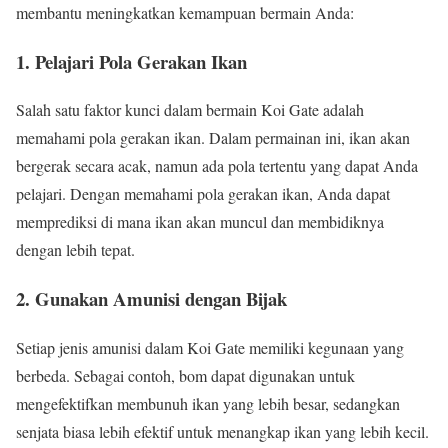
membantu meningkatkan kemampuan bermain Anda:
1. Pelajari Pola Gerakan Ikan
Salah satu faktor kunci dalam bermain Koi Gate adalah
memahami pola gerakan ikan. Dalam permainan ini, ikan akan
bergerak secara acak, namun ada pola tertentu yang dapat Anda
pelajari. Dengan memahami pola gerakan ikan, Anda dapat
memprediksi di mana ikan akan muncul dan membidiknya
dengan lebih tepat.
2. Gunakan Amunisi dengan Bijak
Setiap jenis amunisi dalam Koi Gate memiliki kegunaan yang
berbeda. Sebagai contoh, bom dapat digunakan untuk
mengefektifkan membunuh ikan yang lebih besar, sedangkan
senjata biasa lebih efektif untuk menangkap ikan yang lebih kecil.