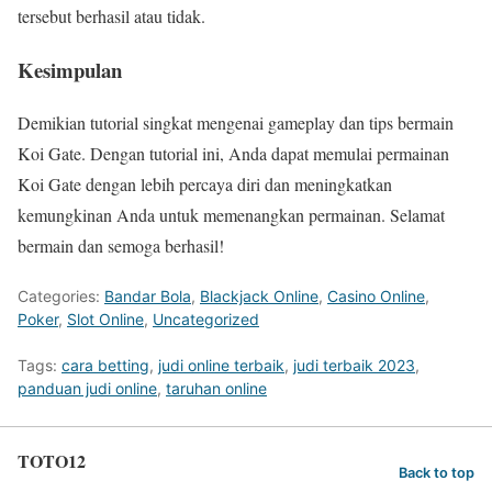
tersebut berhasil atau tidak.
Kesimpulan
Demikian tutorial singkat mengenai gameplay dan tips bermain
Koi Gate. Dengan tutorial ini, Anda dapat memulai permainan
Koi Gate dengan lebih percaya diri dan meningkatkan
kemungkinan Anda untuk memenangkan permainan. Selamat
bermain dan semoga berhasil!
Categories:
Bandar Bola
,
Blackjack Online
,
Casino Online
,
Poker
,
Slot Online
,
Uncategorized
Tags:
cara betting
,
judi online terbaik
,
judi terbaik 2023
,
panduan judi online
,
taruhan online
TOTO12
Back to top