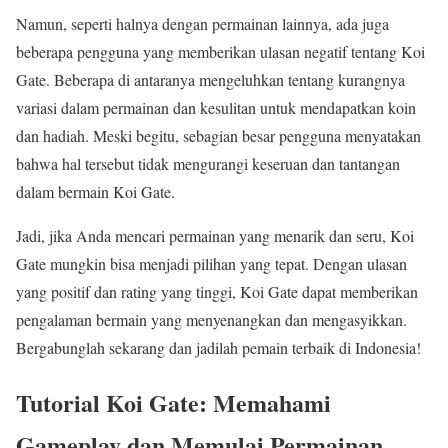
Namun, seperti halnya dengan permainan lainnya, ada juga
beberapa pengguna yang memberikan ulasan negatif tentang Koi
Gate. Beberapa di antaranya mengeluhkan tentang kurangnya
variasi dalam permainan dan kesulitan untuk mendapatkan koin
dan hadiah. Meski begitu, sebagian besar pengguna menyatakan
bahwa hal tersebut tidak mengurangi keseruan dan tantangan
dalam bermain Koi Gate.
Jadi, jika Anda mencari permainan yang menarik dan seru, Koi
Gate mungkin bisa menjadi pilihan yang tepat. Dengan ulasan
yang positif dan rating yang tinggi, Koi Gate dapat memberikan
pengalaman bermain yang menyenangkan dan mengasyikkan.
Bergabunglah sekarang dan jadilah pemain terbaik di Indonesia!
Tutorial Koi Gate: Memahami
Gameplay dan Memulai Permainan