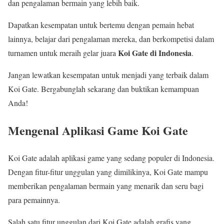
dan pengalaman bermain yang lebih baik.
Dapatkan kesempatan untuk bertemu dengan pemain hebat
lainnya, belajar dari pengalaman mereka, dan berkompetisi dalam
Koi Gate di Indonesia
turnamen untuk meraih gelar juara
.
Jangan lewatkan kesempatan untuk menjadi yang terbaik dalam
Koi Gate. Bergabunglah sekarang dan buktikan kemampuan
Anda!
Mengenal Aplikasi Game Koi Gate
Koi Gate adalah aplikasi game yang sedang populer di Indonesia.
Dengan fitur-fitur unggulan yang dimilikinya, Koi Gate mampu
memberikan pengalaman bermain yang menarik dan seru bagi
para pemainnya.
Salah satu fitur unggulan dari Koi Gate adalah grafis yang