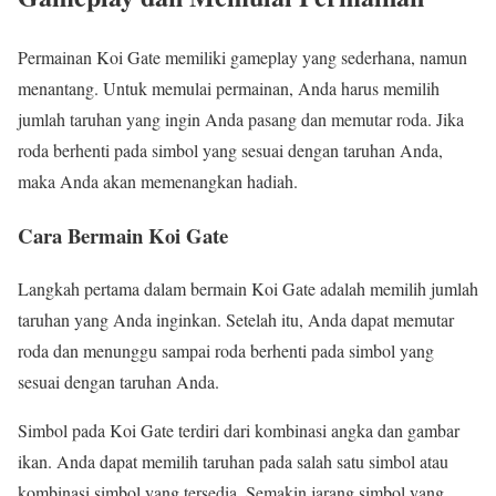
Permainan Koi Gate memiliki gameplay yang sederhana, namun
menantang. Untuk memulai permainan, Anda harus memilih
jumlah taruhan yang ingin Anda pasang dan memutar roda. Jika
roda berhenti pada simbol yang sesuai dengan taruhan Anda,
maka Anda akan memenangkan hadiah.
Cara Bermain Koi Gate
Langkah pertama dalam bermain Koi Gate adalah memilih jumlah
taruhan yang Anda inginkan. Setelah itu, Anda dapat memutar
roda dan menunggu sampai roda berhenti pada simbol yang
sesuai dengan taruhan Anda.
Simbol pada Koi Gate terdiri dari kombinasi angka dan gambar
ikan. Anda dapat memilih taruhan pada salah satu simbol atau
kombinasi simbol yang tersedia. Semakin jarang simbol yang