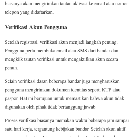
biasanya akan mengirimkan tautan aktivasi ke email atau nomor
telepon yang didaftarkan.
Verifikasi Akun Pengguna
Setelah registrasi, verifikasi akun menjadi langkah penting.
Pengguna perlu membuka email atau SMS dari bandar dan
mengklik tautan verifikasi untuk mengaktifkan akun secara
penuh.
Selain verifikasi dasar, beberapa bandar juga mengharuskan
pengguna mengirimkan dokumen identitas seperti KTP atau
paspor. Hal ini bertujuan untuk memastikan bahwa akun tidak
digunakan oleh pihak tidak bertanggung jawab.
Proses verifikasi biasanya memakan waktu beberapa jam sampai
satu hari kerja, tergantung kebijakan bandar. Setelah akun aktif,