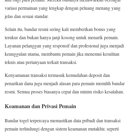
variasi permainan yang lengkap dengan peluang menang yang
jelas dan sesuai standar.
Selain itu, bandar resmi sering kali memberikan bonus yang
terukur dan bukan hanya janji kosong untuk menarik pemain.
Layanan pelanggan yang responsif dan profesional juga menjadi
keunggulan utama, membantu pemain jika menemui kesulitan
teknis atau pertanyaan terkait transaksi.
Kenyamanan transaksi termasuk kemudahan deposit dan
penarikan dana juga menjadi alasan para pemain memilih bandar
resmi. Semua proses biasanya cepat dan minim risiko kesalahan.
Keamanan dan Privasi Pemain
Bandar togel terpercaya memastikan data pribadi dan transaksi
pemain terlindungi dengan sistem keamanan mutakhir, seperti