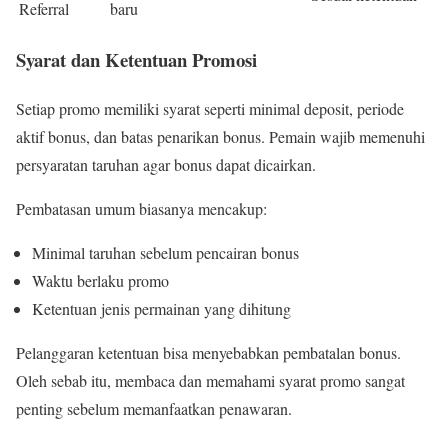
Referral
baru
Syarat dan Ketentuan Promosi
Setiap promo memiliki syarat seperti minimal deposit, periode
aktif bonus, dan batas penarikan bonus. Pemain wajib memenuhi
persyaratan taruhan agar bonus dapat dicairkan.
Pembatasan umum biasanya mencakup:
Minimal taruhan sebelum pencairan bonus
Waktu berlaku promo
Ketentuan jenis permainan yang dihitung
Pelanggaran ketentuan bisa menyebabkan pembatalan bonus.
Oleh sebab itu, membaca dan memahami syarat promo sangat
penting sebelum memanfaatkan penawaran.