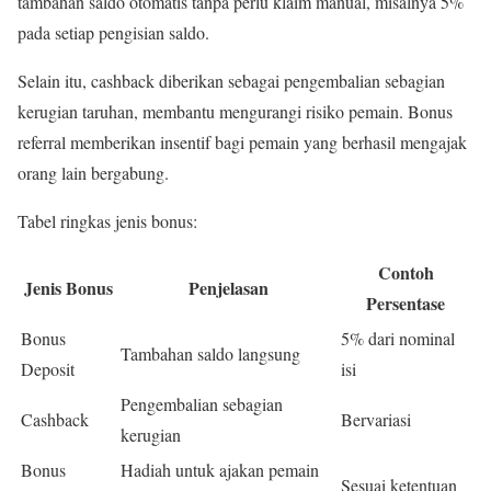
tambahan saldo otomatis tanpa perlu klaim manual, misalnya 5%
pada setiap pengisian saldo.
Selain itu, cashback diberikan sebagai pengembalian sebagian
kerugian taruhan, membantu mengurangi risiko pemain. Bonus
referral memberikan insentif bagi pemain yang berhasil mengajak
orang lain bergabung.
Tabel ringkas jenis bonus:
Contoh
Jenis Bonus
Penjelasan
Persentase
Bonus
5% dari nominal
Tambahan saldo langsung
Deposit
isi
Pengembalian sebagian
Cashback
Bervariasi
kerugian
Bonus
Hadiah untuk ajakan pemain
Sesuai ketentuan