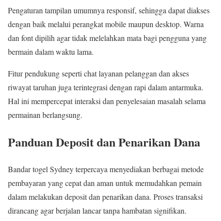
Pengaturan tampilan umumnya responsif, sehingga dapat diakses
dengan baik melalui perangkat mobile maupun desktop. Warna
dan font dipilih agar tidak melelahkan mata bagi pengguna yang
bermain dalam waktu lama.
Fitur pendukung seperti chat layanan pelanggan dan akses
riwayat taruhan juga terintegrasi dengan rapi dalam antarmuka.
Hal ini mempercepat interaksi dan penyelesaian masalah selama
permainan berlangsung.
Panduan Deposit dan Penarikan Dana
Bandar togel Sydney terpercaya menyediakan berbagai metode
pembayaran yang cepat dan aman untuk memudahkan pemain
dalam melakukan deposit dan penarikan dana. Proses transaksi
dirancang agar berjalan lancar tanpa hambatan signifikan.