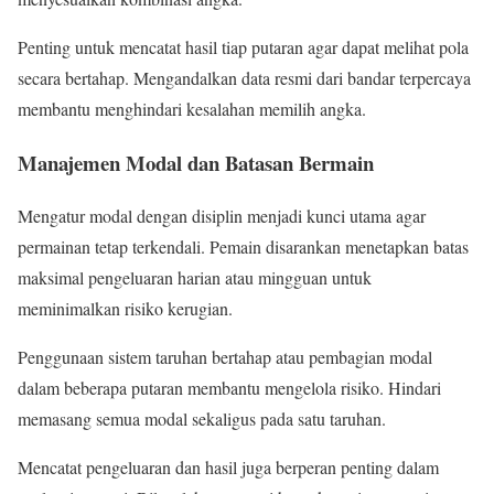
Penting untuk mencatat hasil tiap putaran agar dapat melihat pola
secara bertahap. Mengandalkan data resmi dari bandar terpercaya
membantu menghindari kesalahan memilih angka.
Manajemen Modal dan Batasan Bermain
Mengatur modal dengan disiplin menjadi kunci utama agar
permainan tetap terkendali. Pemain disarankan menetapkan batas
maksimal pengeluaran harian atau mingguan untuk
meminimalkan risiko kerugian.
Penggunaan sistem taruhan bertahap atau pembagian modal
dalam beberapa putaran membantu mengelola risiko. Hindari
memasang semua modal sekaligus pada satu taruhan.
Mencatat pengeluaran dan hasil juga berperan penting dalam