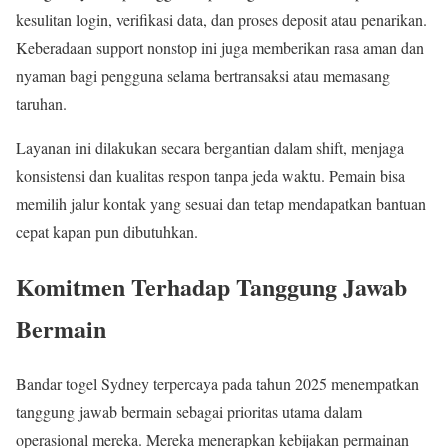
kesulitan login, verifikasi data, dan proses deposit atau penarikan.
Keberadaan support nonstop ini juga memberikan rasa aman dan
nyaman bagi pengguna selama bertransaksi atau memasang
taruhan.
Layanan ini dilakukan secara bergantian dalam shift, menjaga
konsistensi dan kualitas respon tanpa jeda waktu. Pemain bisa
memilih jalur kontak yang sesuai dan tetap mendapatkan bantuan
cepat kapan pun dibutuhkan.
Komitmen Terhadap Tanggung Jawab
Bermain
Bandar togel Sydney terpercaya pada tahun 2025 menempatkan
tanggung jawab bermain sebagai prioritas utama dalam
operasional mereka. Mereka menerapkan kebijakan permainan