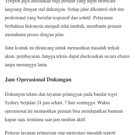
Telepon juga disediakan bagi pemain yang ingin berbicara
langsung dengan staf dukungan. Setiap jalur dikontrol oleh tim
profesional yang bersifat responsif dan solutif. Pelayanan
berbahasa Indonesia menjadi nilai tambah, membantu pemain
memahami proses dengan jelas.
Jalur kontak ini dirancang untuk memastikan masalah terkait
akun, pembayaran, hingga teknis dapat diselesaikan secara efisien
tanpa menunggu lama.
Jam Operasional Dukungan
Dukungan teknis dan layanan pelanggan pada bandar togel
Sydney berjalan 24 jam sehari, 7 hari seminggu. Waktu
operasional ini memastikan pemain bisa mendapatkan bantuan
kapan saja, terutama saat jam taruhan aktif.
Petugas layanan pelanggan siap mengatasi masalah seperti