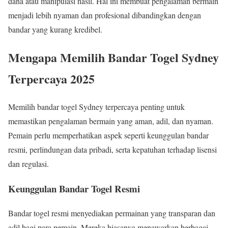
dana atau manipulasi hasil. Hal ini membuat pengalaman bermain
menjadi lebih nyaman dan profesional dibandingkan dengan
bandar yang kurang kredibel.
Mengapa Memilih Bandar Togel Sydney
Terpercaya 2025
Memilih bandar togel Sydney terpercaya penting untuk
memastikan pengalaman bermain yang aman, adil, dan nyaman.
Pemain perlu memperhatikan aspek seperti keunggulan bandar
resmi, perlindungan data pribadi, serta kepatuhan terhadap lisensi
dan regulasi.
Keunggulan Bandar Togel Resmi
Bandar togel resmi menyediakan permainan yang transparan dan
adil bagi para pemain. Mereka biasanya menawarkan berbagai