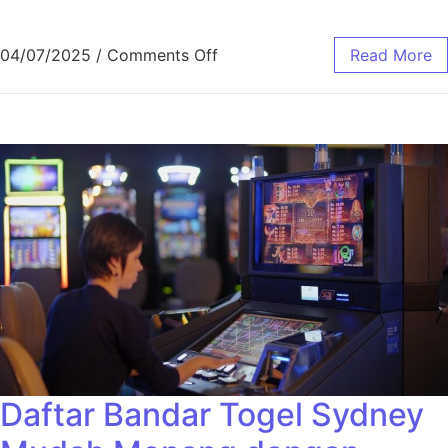
on Link alternatif bandar tog
04/07/2025
/
Comments Off
Read More
Daftar Bandar Togel Sydney