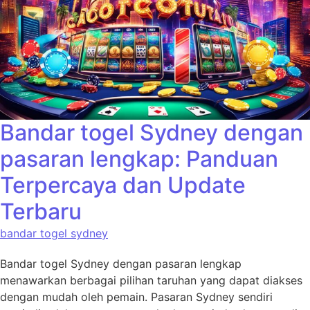
Bandar togel Sydney dengan
pasaran lengkap: Panduan
Terpercaya dan Update
Terbaru
bandar togel sydney
Bandar togel Sydney dengan pasaran lengkap
menawarkan berbagai pilihan taruhan yang dapat diakses
dengan mudah oleh pemain. Pasaran Sydney sendiri