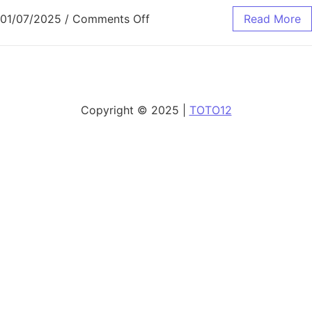
on Bandar Togel Sydney Terpe
01/07/2025
/
Comments Off
Read More
Copyright © 2025 |
TOTO12