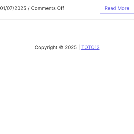
on Bandar Togel Sydney Terpe
01/07/2025
/
Comments Off
Read More
Copyright © 2025 |
TOTO12