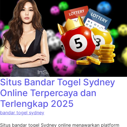
Situs Bandar Togel Sydney
Online Terpercaya dan
Terlengkap 2025
bandar togel sydney
Situs bandar togel Sydney online menawarkan platform