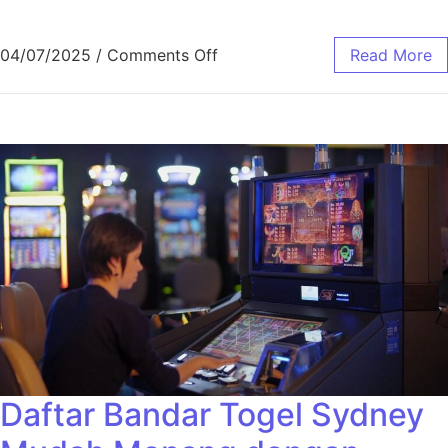
on Link alternatif bandar tog
04/07/2025
/
Comments Off
Read More
Daftar Bandar Togel Sydney