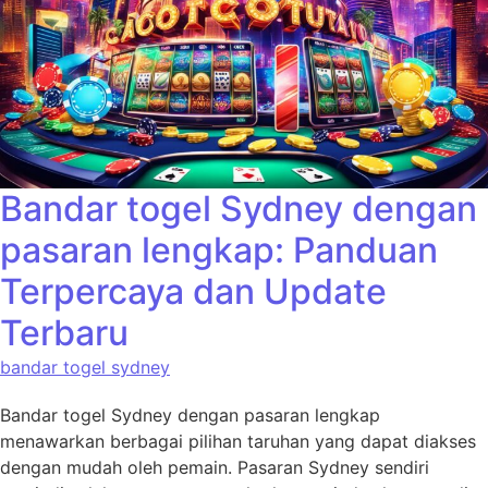
Bandar togel Sydney dengan
pasaran lengkap: Panduan
Terpercaya dan Update
Terbaru
bandar togel sydney
Bandar togel Sydney dengan pasaran lengkap
menawarkan berbagai pilihan taruhan yang dapat diakses
dengan mudah oleh pemain. Pasaran Sydney sendiri