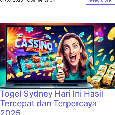
07/07/2025
/
Comments Off
Read More
Togel Sydney Hari Ini Hasil
Tercepat dan Terpercaya
2025