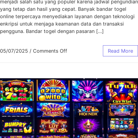
menjadi salah satu yang populer karena jadwal pengundian
yang tetap dan hasil yang cepat. Banyak bandar togel
online terpercaya menyediakan layanan dengan teknologi
enkripsi untuk menjaga keamanan data dan transaksi
pengguna. Bandar togel dengan pasaran […]
on Bandar togel Sydney deng
05/07/2025
/
Comments Off
Read More