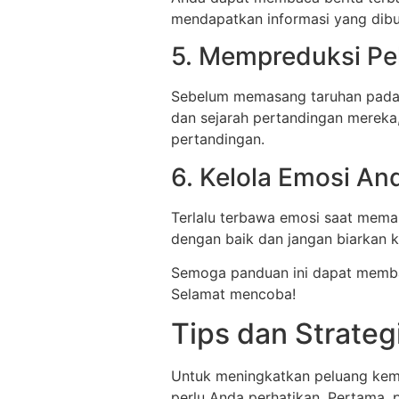
mendapatkan informasi yang dibu
5. Mempreduksi P
Sebelum memasang taruhan pada t
dan sejarah pertandingan mereka,
pertandingan.
6. Kelola Emosi An
Terlalu terbawa emosi saat mema
dengan baik dan jangan biarkan 
Semoga panduan ini dapat memb
Selamat mencoba!
Tips dan Strateg
Untuk meningkatkan peluang keme
perlu Anda perhatikan. Pertama, 