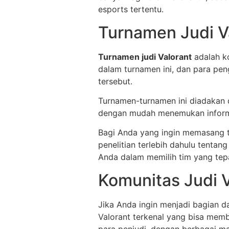
esports tertentu.
Turnamen Judi Va
Turnamen judi Valorant
adalah ko
dalam turnamen ini, dan para pe
tersebut.
Turnamen-turnamen ini diadakan d
dengan mudah menemukan informas
Bagi Anda yang ingin memasang ta
penelitian terlebih dahulu tenta
Anda dalam memilih tim yang tepa
Komunitas Judi V
Jika Anda ingin menjadi bagian d
Valorant terkenal yang bisa mem
para penjudi, dengan berbagai m