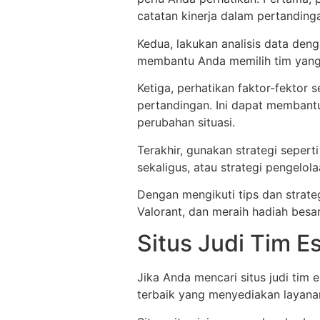
catatan kinerja dalam pertanding
Kedua, lakukan analisis data deng
membantu Anda memilih tim yang 
Ketiga, perhatikan faktor-fektor
pertandingan. Ini dapat membant
perubahan situasi.
Terakhir, gunakan strategi seper
sekaligus, atau strategi pengelo
Dengan mengikuti tips dan strate
Valorant, dan meraih hadiah besar
Situs Judi Tim E
Jika Anda mencari situs judi tim 
terbaik yang menyediakan layanan