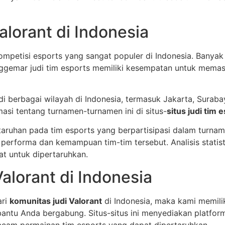
lorant di Indonesia
mpetisi esports yang sangat populer di Indonesia. Banyak 
nggemar judi tim esports memiliki kesempatan untuk memas
i berbagai wilayah di Indonesia, termasuk Jakarta, Surab
i tentang turnamen-turnamen ini di situs-
situs judi tim 
ruhan pada tim esports yang berpartisipasi dalam turname
ng performa dan kemampuan tim-tim tersebut. Analisis stati
t untuk dipertaruhkan.
alorant di Indonesia
ari
komunitas judi Valorant
di Indonesia, maka kami memil
bantu Anda bergabung. Situs-situs ini menyediakan platf
acam permainan tim esports yang dapat dipertaruhkan.