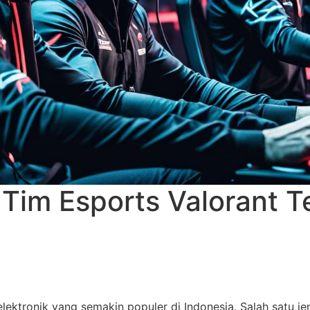
 Tim Esports Valorant T
ruhan Judi Tim Esports Valorant Terkenal Indonesia
lektronik yang semakin populer di Indonesia. Salah satu je