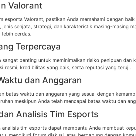
n Valorant
m esports Valorant, pastikan Anda memahami dengan baik 
jenis senjata, strategi, dan karakteristik masing-masing 
lebih cerdas.
 Yang Terpercaya
ya sangat penting untuk meminimalkan risiko penipuan dan k
si resmi, kredibilitas yang baik, serta reputasi yang teruji.
 Waktu dan Anggaran
an batas waktu dan anggaran yang sesuai dengan kemampu
ruhan meskipun Anda telah mencapai batas waktu dan ang
i dan Analisis Tim Esports
dan analisis tim esports dapat membantu Anda membuat kepu
u, mengikuti forum diskusi, atau bergabung dengan komuni