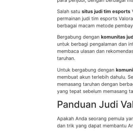
Salah satu
situs judi tim esports
V
permainan judi tim esports Valo
berbagai macam metode pembaya
Bergabung dengan
komunitas jud
untuk berbagi pengalaman dan inf
membaca ulasan dan rekomendasi 
taruhan.
Untuk bergabung dengan
komunit
membuat akun terlebih dahulu. Se
memasang taruhan dengan berbaga
yang tepat sebelum memasang ta
Panduan Judi Va
Apakah Anda seorang pemula yang
dan trik yang dapat membantu 