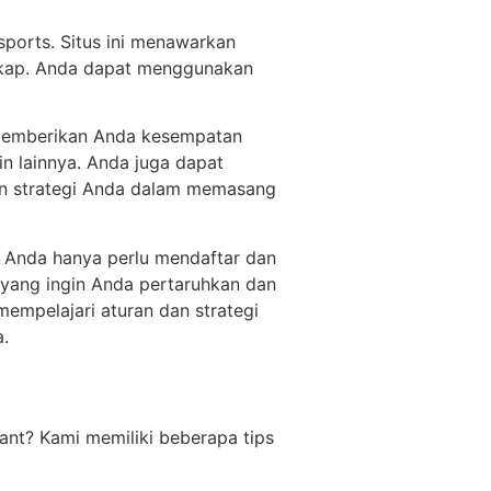
sports. Situs ini menawarkan
ngkap. Anda dapat menggunakan
a memberikan Anda kesempatan
in lainnya. Anda juga dapat
an strategi Anda dalam memasang
l, Anda hanya perlu mendaftar dan
 yang ingin Anda pertaruhkan dan
empelajari aturan dan strategi
.
nt? Kami memiliki beberapa tips