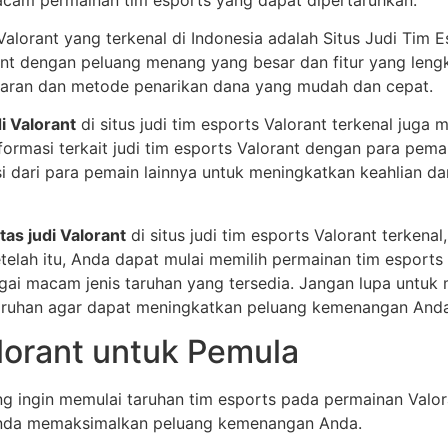
alorant yang terkenal di Indonesia adalah Situs Judi Tim E
rant dengan peluang menang yang besar dan fitur yang le
ran dan metode penarikan dana yang mudah dan cepat.
i Valorant
di situs judi tim esports Valorant terkenal jug
ormasi terkait judi tim esports Valorant dengan para pema
dari para pemain lainnya untuk meningkatkan keahlian d
as judi Valorant
di situs judi tim esports Valorant terkena
telah itu, Anda dapat mulai memilih permainan tim esports
i macam jenis taruhan yang tersedia. Jangan lupa untuk m
ruhan agar dapat meningkatkan peluang kemenangan Anda
lorant untuk Pemula
 ingin memulai taruhan tim esports pada permainan Valora
Anda memaksimalkan peluang kemenangan Anda.