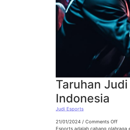
Taruhan Judi
Indonesia
Judi Esports
on Ta
21/01/2024
/
Comments Off
Esports adalah cabang olahraga e