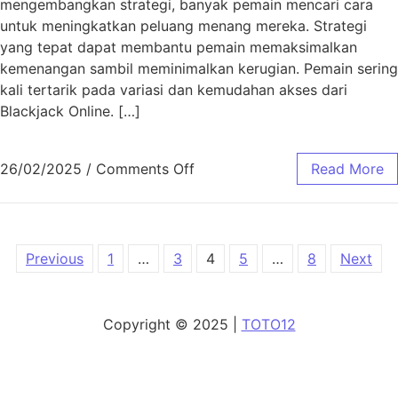
mengembangkan strategi, banyak pemain mencari cara
untuk meningkatkan peluang menang mereka. Strategi
yang tepat dapat membantu pemain memaksimalkan
kemenangan sambil meminimalkan kerugian. Pemain sering
kali tertarik pada variasi dan kemudahan akses dari
Blackjack Online. […]
on Strategi Bermain Blackjac
26/02/2025
/
Comments Off
Read More
Posts pagination
Previous
1
…
3
4
5
…
8
Next
Copyright © 2025 |
TOTO12