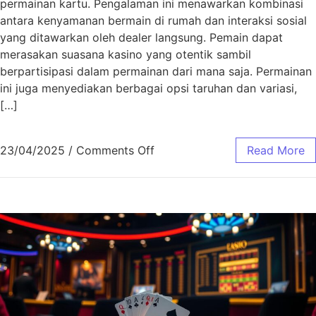
permainan kartu. Pengalaman ini menawarkan kombinasi
antara kenyamanan bermain di rumah dan interaksi sosial
yang ditawarkan oleh dealer langsung. Pemain dapat
merasakan suasana kasino yang otentik sambil
berpartisipasi dalam permainan dari mana saja. Permainan
ini juga menyediakan berbagai opsi taruhan dan variasi,
[…]
on Blackjack Live Dealer Onl
23/04/2025
/
Comments Off
Read More