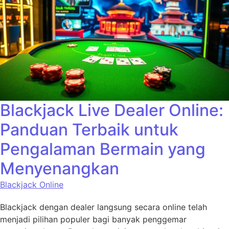
Blackjack Live Dealer Online:
Panduan Terbaik untuk
Pengalaman Bermain yang
Menyenangkan
Blackjack Online
Blackjack dengan dealer langsung secara online telah
menjadi pilihan populer bagi banyak penggemar