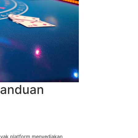
 Panduan
Pemula
anyak platform menyediakan