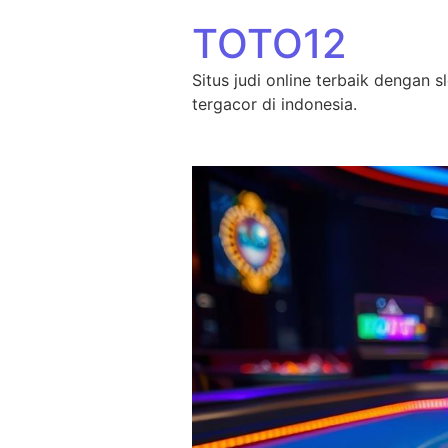
Skip to content
TOTO12
Situs judi online terbaik dengan s
tergacor di indonesia.