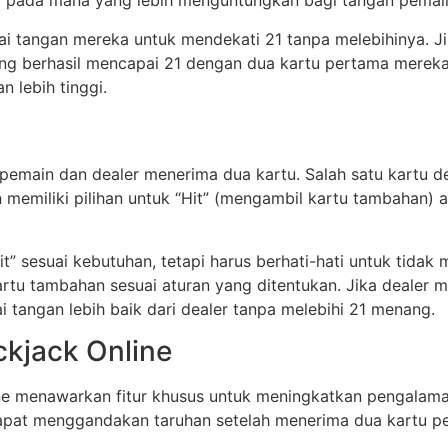
tung pada mana yang lebih menguntungkan bagi tangan pemai
lai tangan mereka untuk mendekati 21 tanpa melebihinya. Ji
ang berhasil mencapai 21 dengan dua kartu pertama mereka
lebih tinggi.
pemain dan dealer menerima dua kartu. Salah satu kartu de
emiliki pilihan untuk “Hit” (mengambil kartu tambahan) a
” sesuai kebutuhan, tetapi harus berhati-hati untuk tidak 
artu tambahan sesuai aturan yang ditentukan. Jika dealer m
i tangan lebih baik dari dealer tanpa melebihi 21 menang.
ckjack Online
ne menawarkan fitur khusus untuk meningkatkan pengalama
apat menggandakan taruhan setelah menerima dua kartu p