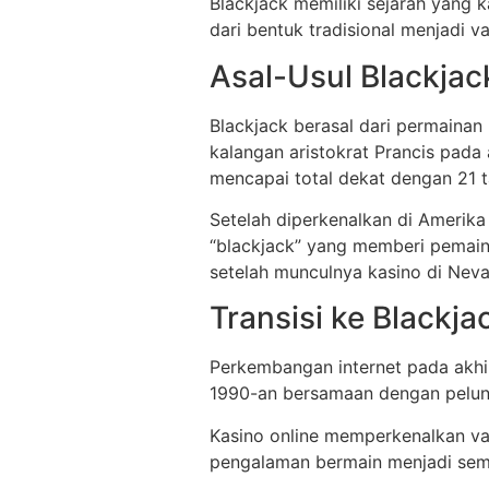
Blackjack memiliki sejarah yang k
dari bentuk tradisional menjadi va
Asal-Usul Blackjac
Blackjack berasal dari permainan 
kalangan aristokrat Prancis pada
mencapai total dekat dengan 21 t
Setelah diperkenalkan di Amerika
“blackjack” yang memberi pemain 
setelah munculnya kasino di Nev
Transisi ke Blackja
Perkembangan internet pada akhi
1990-an bersamaan dengan pelunc
Kasino online memperkenalkan var
pengalaman bermain menjadi sema