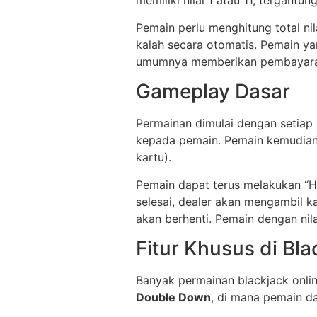
memiliki nilai 1 atau 11, tergan
Pemain perlu menghitung total ni
kalah secara otomatis. Pemain y
umumnya memberikan pembayaran 
Gameplay Dasar
Permainan dimulai dengan setiap 
kepada pemain. Pemain kemudian m
kartu).
Pemain dapat terus melakukan “Hit
selesai, dealer akan mengambil k
akan berhenti. Pemain dengan nila
Fitur Khusus di Bla
Banyak permainan blackjack onli
Double Down
, di mana pemain d