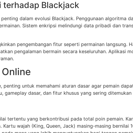
 terhadap Blackjack
penting dalam evolusi Blackjack. Penggunaan algoritma da
mainan. Sistem enkripsi melindungi data pribadi dan tran
kinkan pengembangan fitur seperti permainan langsung. Ha
atkan pengalaman bermain secara keseluruhan. Aplikasi m
yaman.
 Online
, penting untuk memahami aturan dasar agar pemain dapat b
tu, gameplay dasar, dan fitur khusus yang sering ditemukan
lai tertentu yang berkontribusi pada total poin pemain. Kar
. Kartu wajah (King, Queen, Jack) masing-masing bernilai 1