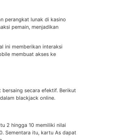
n perangkat lunak di kasino
saksi pemain, menjadikan
l ini memberikan interaksi
obile membuat akses ke
ersaing secara efektif. Berikut
 dalam blackjack online.
tu 2 hingga 10 memiliki nilai
0. Sementara itu, kartu As dapat