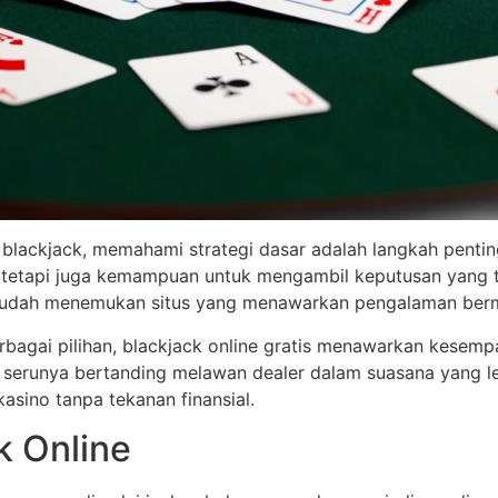
lackjack, memahami strategi dasar adalah langkah penting
 tetapi juga kemampuan untuk mengambil keputusan yang t
udah menemukan situs yang menawarkan pengalaman bermai
agai pilihan, blackjack online gratis menawarkan kesempa
erunya bertanding melawan dealer dalam suasana yang lebi
asino tanpa tekanan finansial.
k Online