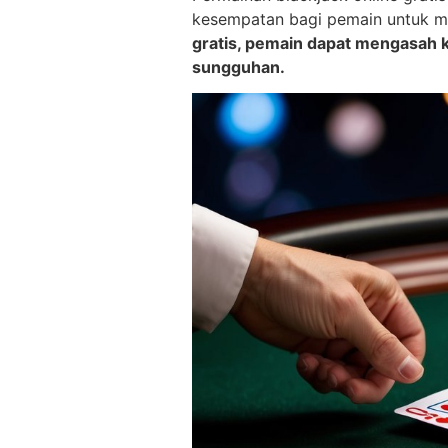
kesempatan bagi pemain untuk me
gratis, pemain dapat mengasah
sungguhan.