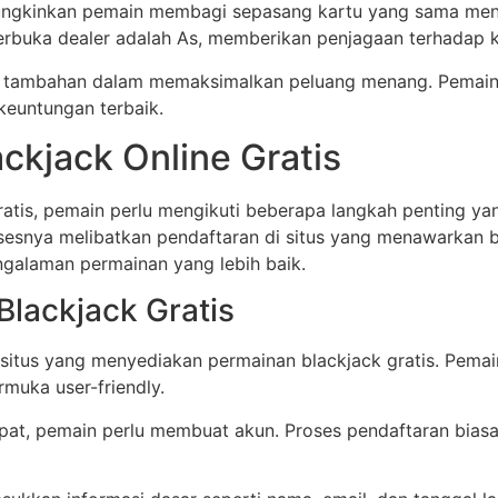
ngkinkan pemain membagi sepasang kartu yang sama menjad
terbuka dealer adalah As, memberikan penjagaan terhadap 
tegi tambahan dalam memaksimalkan peluang menang. Pema
 keuntungan terbaik.
ckjack Online Gratis
gratis, pemain perlu mengikuti beberapa langkah penting
snya melibatkan pendaftaran di situs yang menawarkan b
ngalaman permainan yang lebih baik.
Blackjack Gratis
situs yang menyediakan permainan blackjack gratis. Pemai
muka user-friendly.
pat, pemain perlu membuat akun. Proses pendaftaran bias