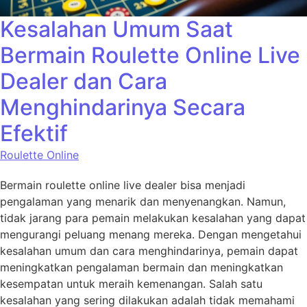
Kesalahan Umum Saat
Bermain Roulette Online Live
Dealer dan Cara
Menghindarinya Secara
Efektif
Roulette Online
Bermain roulette online live dealer bisa menjadi
pengalaman yang menarik dan menyenangkan. Namun,
tidak jarang para pemain melakukan kesalahan yang dapat
mengurangi peluang menang mereka. Dengan mengetahui
kesalahan umum dan cara menghindarinya, pemain dapat
meningkatkan pengalaman bermain dan meningkatkan
kesempatan untuk meraih kemenangan. Salah satu
kesalahan yang sering dilakukan adalah tidak memahami