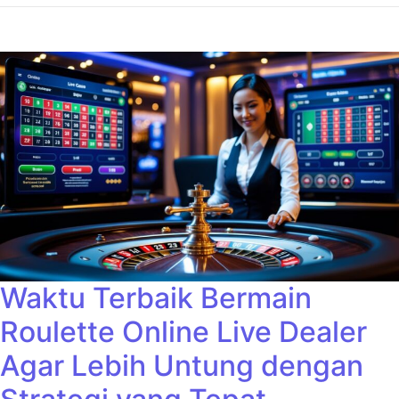
Waktu Terbaik Bermain
Roulette Online Live Dealer
Agar Lebih Untung dengan