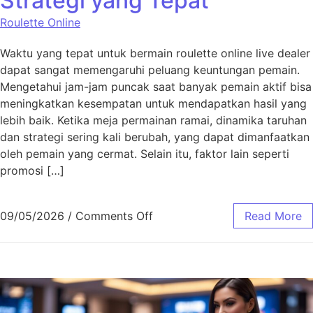
Strategi yang Tepat
Roulette Online
Waktu yang tepat untuk bermain roulette online live dealer
dapat sangat memengaruhi peluang keuntungan pemain.
Mengetahui jam-jam puncak saat banyak pemain aktif bisa
meningkatkan kesempatan untuk mendapatkan hasil yang
lebih baik. Ketika meja permainan ramai, dinamika taruhan
dan strategi sering kali berubah, yang dapat dimanfaatkan
oleh pemain yang cermat. Selain itu, faktor lain seperti
promosi […]
on Waktu Terbaik Bermain Rou
09/05/2026
/
Comments Off
Read More