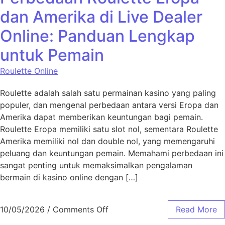
dan Amerika di Live Dealer
Online: Panduan Lengkap
untuk Pemain
Roulette Online
Roulette adalah salah satu permainan kasino yang paling
populer, dan mengenal perbedaan antara versi Eropa dan
Amerika dapat memberikan keuntungan bagi pemain.
Roulette Eropa memiliki satu slot nol, sementara Roulette
Amerika memiliki nol dan double nol, yang memengaruhi
peluang dan keuntungan pemain. Memahami perbedaan ini
sangat penting untuk memaksimalkan pengalaman
bermain di kasino online dengan […]
on Perbedaan Roulette Eropa 
10/05/2026
/
Comments Off
Read More