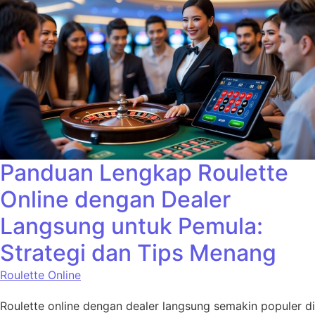
Panduan Lengkap Roulette
Online dengan Dealer
Langsung untuk Pemula:
Strategi dan Tips Menang
Roulette Online
Roulette online dengan dealer langsung semakin populer di