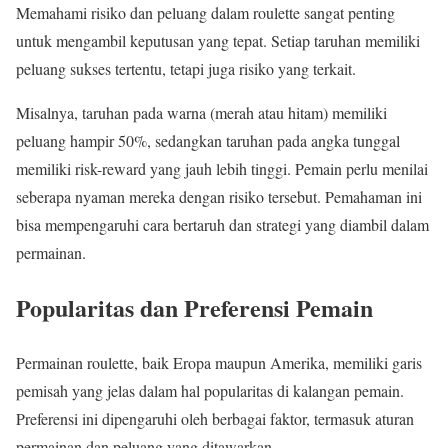
Memahami risiko dan peluang dalam roulette sangat penting
untuk mengambil keputusan yang tepat. Setiap taruhan memiliki
peluang sukses tertentu, tetapi juga risiko yang terkait.
Misalnya, taruhan pada warna (merah atau hitam) memiliki
peluang hampir 50%, sedangkan taruhan pada angka tunggal
memiliki risk-reward yang jauh lebih tinggi. Pemain perlu menilai
seberapa nyaman mereka dengan risiko tersebut. Pemahaman ini
bisa mempengaruhi cara bertaruh dan strategi yang diambil dalam
permainan.
Popularitas dan Preferensi Pemain
Permainan roulette, baik Eropa maupun Amerika, memiliki garis
pemisah yang jelas dalam hal popularitas di kalangan pemain.
Preferensi ini dipengaruhi oleh berbagai faktor, termasuk aturan
permainan dan peluang yang ditawarkan.