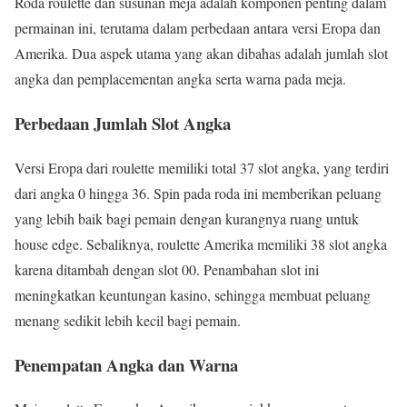
Roda roulette dan susunan meja adalah komponen penting dalam
permainan ini, terutama dalam perbedaan antara versi Eropa dan
Amerika. Dua aspek utama yang akan dibahas adalah jumlah slot
angka dan pemplacementan angka serta warna pada meja.
Perbedaan Jumlah Slot Angka
Versi Eropa dari roulette memiliki total 37 slot angka, yang terdiri
dari angka 0 hingga 36. Spin pada roda ini memberikan peluang
yang lebih baik bagi pemain dengan kurangnya ruang untuk
house edge. Sebaliknya, roulette Amerika memiliki 38 slot angka
karena ditambah dengan slot 00. Penambahan slot ini
meningkatkan keuntungan kasino, sehingga membuat peluang
menang sedikit lebih kecil bagi pemain.
Penempatan Angka dan Warna