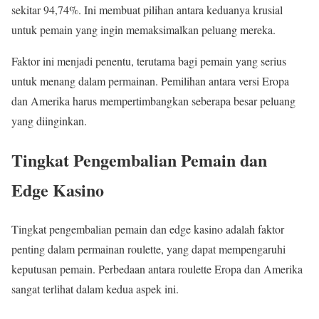
sekitar 94,74%. Ini membuat pilihan antara keduanya krusial
untuk pemain yang ingin memaksimalkan peluang mereka.
Faktor ini menjadi penentu, terutama bagi pemain yang serius
untuk menang dalam permainan. Pemilihan antara versi Eropa
dan Amerika harus mempertimbangkan seberapa besar peluang
yang diinginkan.
Tingkat Pengembalian Pemain dan
Edge Kasino
Tingkat pengembalian pemain dan edge kasino adalah faktor
penting dalam permainan roulette, yang dapat mempengaruhi
keputusan pemain. Perbedaan antara roulette Eropa dan Amerika
sangat terlihat dalam kedua aspek ini.