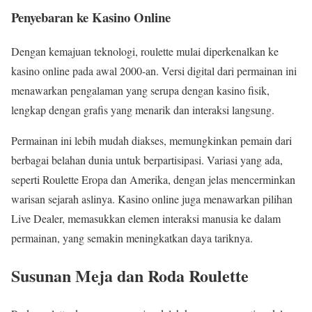
Penyebaran ke Kasino Online
Dengan kemajuan teknologi, roulette mulai diperkenalkan ke
kasino online pada awal 2000-an. Versi digital dari permainan ini
menawarkan pengalaman yang serupa dengan kasino fisik,
lengkap dengan grafis yang menarik dan interaksi langsung.
Permainan ini lebih mudah diakses, memungkinkan pemain dari
berbagai belahan dunia untuk berpartisipasi. Variasi yang ada,
seperti Roulette Eropa dan Amerika, dengan jelas mencerminkan
warisan sejarah aslinya. Kasino online juga menawarkan pilihan
Live Dealer, memasukkan elemen interaksi manusia ke dalam
permainan, yang semakin meningkatkan daya tariknya.
Susunan Meja dan Roda Roulette