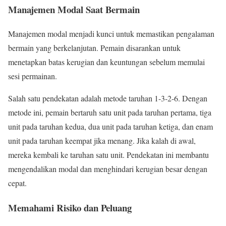
Manajemen Modal Saat Bermain
Manajemen modal menjadi kunci untuk memastikan pengalaman
bermain yang berkelanjutan. Pemain disarankan untuk
menetapkan batas kerugian dan keuntungan sebelum memulai
sesi permainan.
Salah satu pendekatan adalah metode taruhan 1-3-2-6. Dengan
metode ini, pemain bertaruh satu unit pada taruhan pertama, tiga
unit pada taruhan kedua, dua unit pada taruhan ketiga, dan enam
unit pada taruhan keempat jika menang. Jika kalah di awal,
mereka kembali ke taruhan satu unit. Pendekatan ini membantu
mengendalikan modal dan menghindari kerugian besar dengan
cepat.
Memahami Risiko dan Peluang