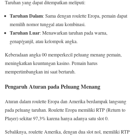
Taruhan yang dapat ditempatkan meliputi:
Taruhan Dalam
: Sama dengan roulette Eropa, pemain dapat
memilih nomor tunggal atau kombinasi.
Taruhan Luar
: Menawarkan taruhan pada warna,
genap/ganjil, atau kelompok angka.
Keberadaan angka 00 memperkecil peluang menang pemain,
meningkatkan keuntungan kasino. Pemain harus
mempertimbangkan ini saat bertaruh.
Pengaruh Aturan pada Peluang Menang
Aturan dalam roulette Eropa dan Amerika berdampak langsung
pada peluang taruhan. Roulette Eropa memiliki RTP (Return to
Player) sekitar 97,3% karena hanya adanya satu slot 0.
Sebaliknya, roulette Amerika, dengan dua slot nol, memiliki RTP