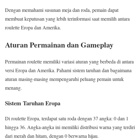
Dengan memahami susunan meja dan roda, pemain dapat
membuat keputusan yang lebih terinformasi saat memilih antara
roulette Eropa dan Amerika.
Aturan Permainan dan Gameplay
Permainan roulette memiliki variasi aturan yang berbeda di antara
versi Eropa dan Amerika. Pahami sistem taruhan dan bagaimana
aturan masing-masing mempengaruhi peluang pemain untuk
menang.
Sistem Taruhan Eropa
Di roulette Eropa, terdapat satu roda dengan 37 angka: 0 dan 1
hingga 36. Angka-angka ini memiliki distribusi warna yang terdiri
dari merah dan hitam, dengan 0 berwarna hijau.