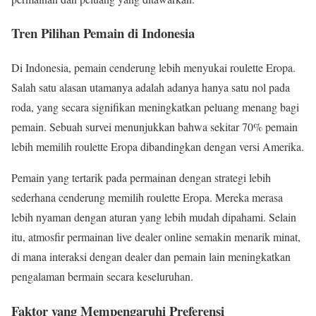
Tren Pilihan Pemain di Indonesia
Di Indonesia, pemain cenderung lebih menyukai roulette Eropa.
Salah satu alasan utamanya adalah adanya hanya satu nol pada
roda, yang secara signifikan meningkatkan peluang menang bagi
pemain. Sebuah survei menunjukkan bahwa sekitar 70% pemain
lebih memilih roulette Eropa dibandingkan dengan versi Amerika.
Pemain yang tertarik pada permainan dengan strategi lebih
sederhana cenderung memilih roulette Eropa. Mereka merasa
lebih nyaman dengan aturan yang lebih mudah dipahami. Selain
itu, atmosfir permainan live dealer online semakin menarik minat,
di mana interaksi dengan dealer dan pemain lain meningkatkan
pengalaman bermain secara keseluruhan.
Faktor yang Mempengaruhi Preferensi