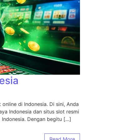
esia
line di Indonesia. Di sini, Anda
aya Indonesia dan situs slot resmi
i Indonesia. Dengan begitu […]
Read More