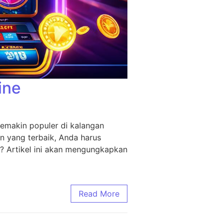
ine
emakin populer di kalangan
n yang terbaik, Anda harus
ya? Artikel ini akan mengungkapkan
Read More