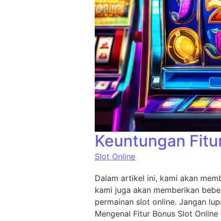
Keuntungan Fitur
Slot Online
Dalam artikel ini, kami akan memb
kami juga akan memberikan bebe
permainan slot online. Jangan l
Mengenal Fitur Bonus Slot Online 