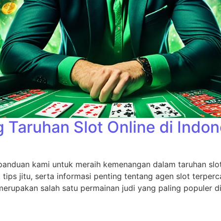
Taruhan Slot Online di Indon
nduan kami untuk meraih kemenangan dalam taruhan slot on
tips jitu, serta informasi penting tentang agen slot terperc
e merupakan salah satu permainan judi yang paling populer d
anduan Menang Taruhan Slot Online di Indonesia