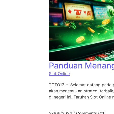
Panduan Menang 
Slot Online
TOTO12 – Selamat datang pada pa
akan menemukan strategi terbaik, 
di negeri ini. Taruhan Slot Onlin
on P
27/06/2024
/
Comments Off