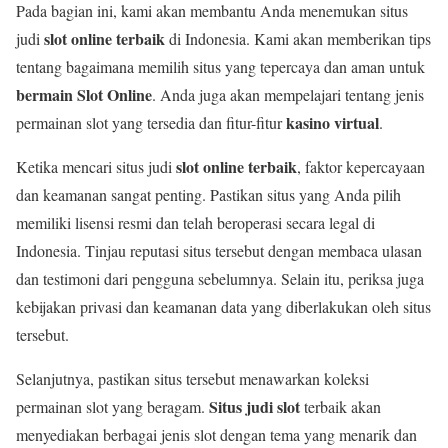
Pada bagian ini, kami akan membantu Anda menemukan situs
slot online terbaik
judi
di Indonesia. Kami akan memberikan tips
tentang bagaimana memilih situs yang tepercaya dan aman untuk
bermain Slot Online
. Anda juga akan mempelajari tentang jenis
kasino virtual
permainan slot yang tersedia dan fitur-fitur
.
slot online terbaik
Ketika mencari situs judi
, faktor kepercayaan
dan keamanan sangat penting. Pastikan situs yang Anda pilih
memiliki lisensi resmi dan telah beroperasi secara legal di
Indonesia. Tinjau reputasi situs tersebut dengan membaca ulasan
dan testimoni dari pengguna sebelumnya. Selain itu, periksa juga
kebijakan privasi dan keamanan data yang diberlakukan oleh situs
tersebut.
Selanjutnya, pastikan situs tersebut menawarkan koleksi
Situs judi slot
permainan slot yang beragam.
terbaik akan
menyediakan berbagai jenis slot dengan tema yang menarik dan