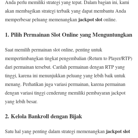
Anda perlu memiliki strategi yang tepat. Dalam bagian ini, kami
akan membagikan strategi terbaik yang dapat membantu Anda
jackpot slot
memperbesar peluang memenangkan
online.
1. Pilih Permainan Slot Online yang Menguntungkan
Saat memilih permainan slot online, penting untuk
mempertimbangkan tingkat pengembalian (Return to Player/RTP)
dari permainan tersebut. Carilah permainan dengan RTP yang
tinggi, karena ini menunjukkan peluang yang lebih baik untuk
menang. Perhatikan juga variasi permainan, karena permainan
dengan variasi tinggi cenderung memiliki pembayaran jackpot
yang lebih besar.
2. Kelola Bankroll dengan Bijak
jackpot slot
Satu hal yang penting dalam strategi memenangkan