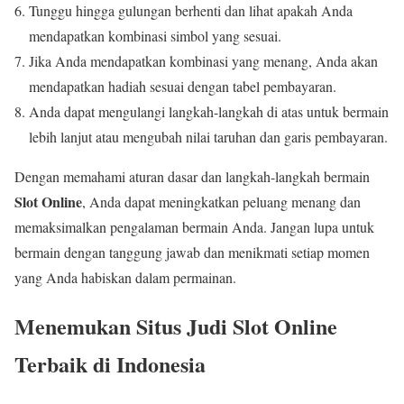
Tunggu hingga gulungan berhenti dan lihat apakah Anda
mendapatkan kombinasi simbol yang sesuai.
Jika Anda mendapatkan kombinasi yang menang, Anda akan
mendapatkan hadiah sesuai dengan tabel pembayaran.
Anda dapat mengulangi langkah-langkah di atas untuk bermain
lebih lanjut atau mengubah nilai taruhan dan garis pembayaran.
Dengan memahami aturan dasar dan langkah-langkah bermain
Slot Online
, Anda dapat meningkatkan peluang menang dan
memaksimalkan pengalaman bermain Anda. Jangan lupa untuk
bermain dengan tanggung jawab dan menikmati setiap momen
yang Anda habiskan dalam permainan.
Menemukan Situs Judi Slot Online
Terbaik di Indonesia