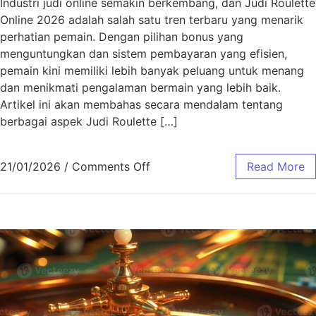
Industri judi online semakin berkembang, dan Judi Roulette
Online 2026 adalah salah satu tren terbaru yang menarik
perhatian pemain. Dengan pilihan bonus yang
menguntungkan dan sistem pembayaran yang efisien,
pemain kini memiliki lebih banyak peluang untuk menang
dan menikmati pengalaman bermain yang lebih baik.
Artikel ini akan membahas secara mendalam tentang
berbagai aspek Judi Roulette […]
on Judi Roulette Online 2026:
21/01/2026
/
Comments Off
Read More