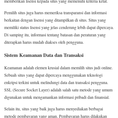
memberikan lisensi kepada situs yang memenuhi kriteria ketat.
Pemilih situs juga harus memeriksa transparansi dan informasi
berkaitan dengan lisensi yang ditampilkan di situs. Situs yang
memiliki status lisensi yang jelas cenderung lebih dapat dipercaya.
Di samping itu, informasi tentang batasan dan peraturan yang
diterapkan harus mudah diakses oleh pengguna.
Sistem Keamanan Data dan Transaksi
Keamanan adalah elemen krusial dalam memilih situs judi online.
Sebuah situs yang dapat dipercaya menggunakan teknologi
enkripsi terkini untuk melindungi data dan transaksi pengguna.
SSL (Secure Socket Layer) adalah salah satu metode yang umum
digunakan untuk mengamankan informasi pribadi dan finansial.
Selain itu, situs yang baik juga harus menyediakan berbagai
metode pembayaran yang aman. Pembayaran harus dilakukan