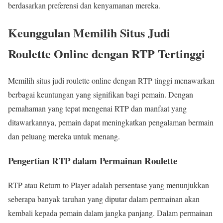
berdasarkan preferensi dan kenyamanan mereka.
Keunggulan Memilih Situs Judi
Roulette Online dengan RTP Tertinggi
Memilih situs judi roulette online dengan RTP tinggi menawarkan
berbagai keuntungan yang signifikan bagi pemain. Dengan
pemahaman yang tepat mengenai RTP dan manfaat yang
ditawarkannya, pemain dapat meningkatkan pengalaman bermain
dan peluang mereka untuk menang.
Pengertian RTP dalam Permainan Roulette
RTP atau Return to Player adalah persentase yang menunjukkan
seberapa banyak taruhan yang diputar dalam permainan akan
kembali kepada pemain dalam jangka panjang. Dalam permainan