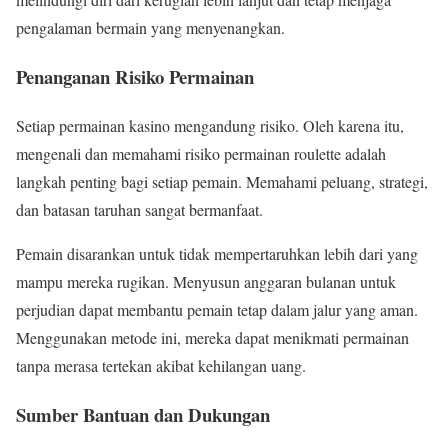
pengalaman bermain yang menyenangkan.
Penanganan Risiko Permainan
Setiap permainan kasino mengandung risiko. Oleh karena itu,
mengenali dan memahami risiko permainan roulette adalah
langkah penting bagi setiap pemain. Memahami peluang, strategi,
dan batasan taruhan sangat bermanfaat.
Pemain disarankan untuk tidak mempertaruhkan lebih dari yang
mampu mereka rugikan. Menyusun anggaran bulanan untuk
perjudian dapat membantu pemain tetap dalam jalur yang aman.
Menggunakan metode ini, mereka dapat menikmati permainan
tanpa merasa tertekan akibat kehilangan uang.
Sumber Bantuan dan Dukungan