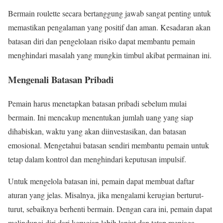
Bermain roulette secara bertanggung jawab sangat penting untuk
memastikan pengalaman yang positif dan aman. Kesadaran akan
batasan diri dan pengelolaan risiko dapat membantu pemain
menghindari masalah yang mungkin timbul akibat permainan ini.
Mengenali Batasan Pribadi
Pemain harus menetapkan batasan pribadi sebelum mulai
bermain. Ini mencakup menentukan jumlah uang yang siap
dihabiskan, waktu yang akan diinvestasikan, dan batasan
emosional. Mengetahui batasan sendiri membantu pemain untuk
tetap dalam kontrol dan menghindari keputusan impulsif.
Untuk mengelola batasan ini, pemain dapat membuat daftar
aturan yang jelas. Misalnya, jika mengalami kerugian berturut-
turut, sebaiknya berhenti bermain. Dengan cara ini, pemain dapat
melindungi diri dari kerugian lebih lanjut dan tetap menjaga