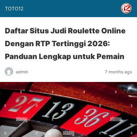
TOTO12
Daftar Situs Judi Roulette Online
Dengan RTP Tertinggi 2026:
Panduan Lengkap untuk Pemain
admin
7 months ago