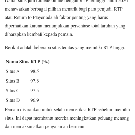
Daftar situs judi roulette online dengan RTP tertinggi tahun 2026
menawarkan berbagai pilihan menarik bagi para penjudi. RTP
atau Return to Player adalah faktor penting yang harus
diperhatikan karena menunjukkan persentase total taruhan yang
diharapkan kembali kepada pemain.
Berikut adalah beberapa situs teratas yang memiliki RTP tinggi:
Nama Situs
RTP (%)
Situs A
98.5
Situs B
97.8
Situs C
97.5
Situs D
96.9
Pemain disarankan untuk selalu memeriksa RTP sebelum memilih
situs. Ini dapat membantu mereka meningkatkan peluang menang
dan memaksimalkan pengalaman bermain.