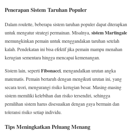
Penerapan Sistem Taruhan Populer
Dalam roulette, beberapa sistem taruhan populer dapat diterapkan
sistem Martingale
untuk mengatur strategi permainan. Misalnya,
memungkinkan pemain untuk menggandakan taruhan setelah
kalah. Pendekatan ini bisa efektif jika pemain mampu menahan
kerugian sementara hingga mencapai kemenangan.
Fibonacci
Sistem lain, seperti
, mengandalkan urutan angka
matematis. Pemain bertaruh dengan mengikuti urutan ini, yang
secara teori, mengurangi risiko kerugian besar. Masing-masing
sistem memiliki kelebihan dan risiko tersendiri, sehingga
pemilihan sistem harus disesuaikan dengan gaya bermain dan
toleransi risiko setiap individu.
Tips Meningkatkan Peluang Menang