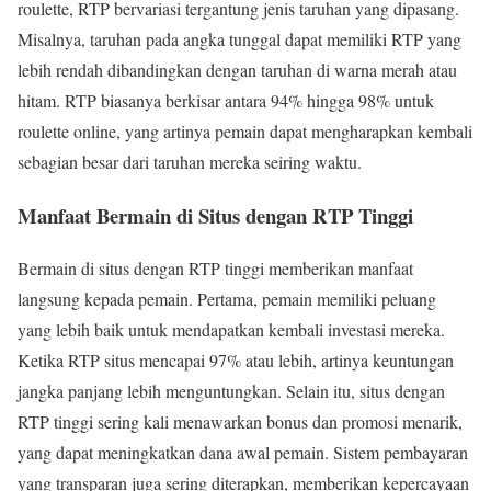
roulette, RTP bervariasi tergantung jenis taruhan yang dipasang.
Misalnya, taruhan pada angka tunggal dapat memiliki RTP yang
lebih rendah dibandingkan dengan taruhan di warna merah atau
hitam. RTP biasanya berkisar antara 94% hingga 98% untuk
roulette online, yang artinya pemain dapat mengharapkan kembali
sebagian besar dari taruhan mereka seiring waktu.
Manfaat Bermain di Situs dengan RTP Tinggi
Bermain di situs dengan RTP tinggi memberikan manfaat
langsung kepada pemain. Pertama, pemain memiliki peluang
yang lebih baik untuk mendapatkan kembali investasi mereka.
Ketika RTP situs mencapai 97% atau lebih, artinya keuntungan
jangka panjang lebih menguntungkan. Selain itu, situs dengan
RTP tinggi sering kali menawarkan bonus dan promosi menarik,
yang dapat meningkatkan dana awal pemain. Sistem pembayaran
yang transparan juga sering diterapkan, memberikan kepercayaan