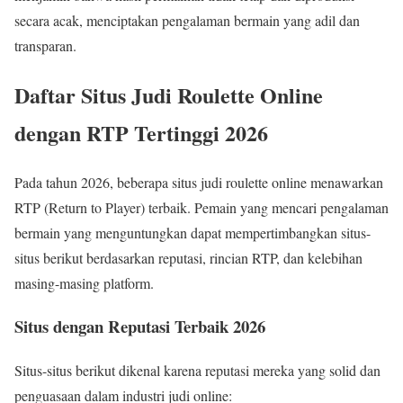
secara acak, menciptakan pengalaman bermain yang adil dan
transparan.
Daftar Situs Judi Roulette Online
dengan RTP Tertinggi 2026
Pada tahun 2026, beberapa situs judi roulette online menawarkan
RTP (Return to Player) terbaik. Pemain yang mencari pengalaman
bermain yang menguntungkan dapat mempertimbangkan situs-
situs berikut berdasarkan reputasi, rincian RTP, dan kelebihan
masing-masing platform.
Situs dengan Reputasi Terbaik 2026
Situs-situs berikut dikenal karena reputasi mereka yang solid dan
penguasaan dalam industri judi online: