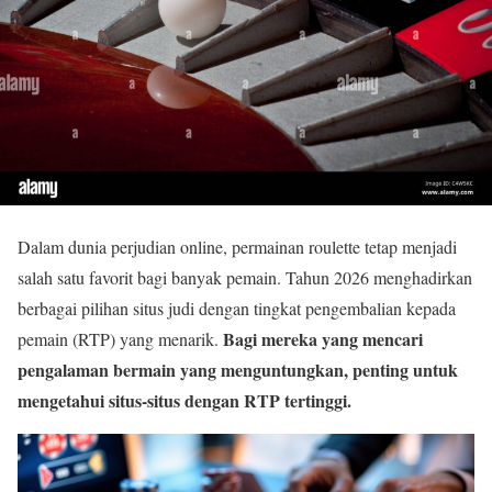
Dalam dunia perjudian online, permainan roulette tetap menjadi
salah satu favorit bagi banyak pemain. Tahun 2026 menghadirkan
berbagai pilihan situs judi dengan tingkat pengembalian kepada
Bagi mereka yang mencari
pemain (RTP) yang menarik.
pengalaman bermain yang menguntungkan, penting untuk
mengetahui situs-situs dengan RTP tertinggi.