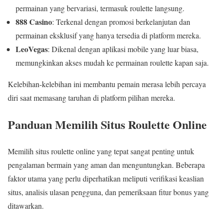
permainan yang bervariasi, termasuk roulette langsung.
888 Casino
: Terkenal dengan promosi berkelanjutan dan
permainan eksklusif yang hanya tersedia di platform mereka.
LeoVegas
: Dikenal dengan aplikasi mobile yang luar biasa,
memungkinkan akses mudah ke permainan roulette kapan saja.
Kelebihan-kelebihan ini membantu pemain merasa lebih percaya
diri saat memasang taruhan di platform pilihan mereka.
Panduan Memilih Situs Roulette Online
Memilih situs roulette online yang tepat sangat penting untuk
pengalaman bermain yang aman dan menguntungkan. Beberapa
faktor utama yang perlu diperhatikan meliputi verifikasi keaslian
situs, analisis ulasan pengguna, dan pemeriksaan fitur bonus yang
ditawarkan.