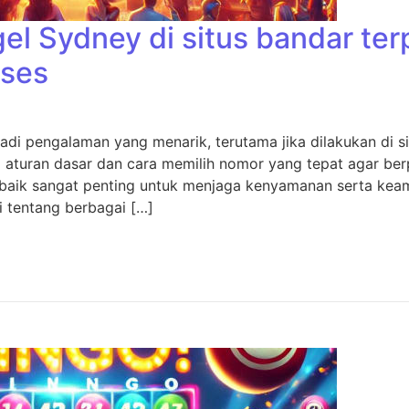
el Sydney di situs bandar te
kses
di pengalaman yang menarik, terutama jika dilakukan di s
aturan dasar dan cara memilih nomor yang tepat agar ber
 baik sangat penting untuk menjaga kenyamanan serta kea
 tentang berbagai […]
ra bermain togel Sydney di situs bandar terpercaya untuk