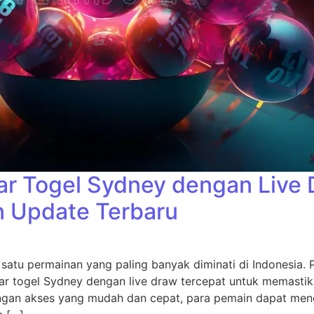
ar Togel Sydney dengan Live 
n Update Terbaru
 satu permainan yang paling banyak diminati di Indonesia. 
ndar togel Sydney dengan live draw tercepat untuk memast
ngan akses yang mudah dan cepat, para pemain dapat mengi