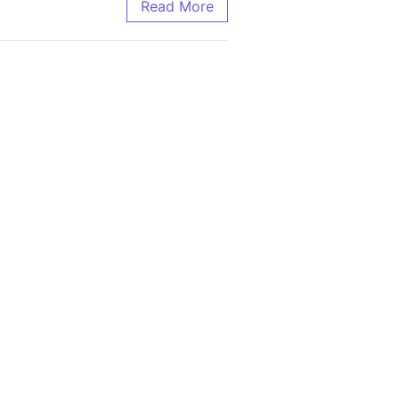
laman bermain yang terpercaya
Read More