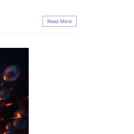
lihan Terbaik untuk Pemain Cerdas
Read More