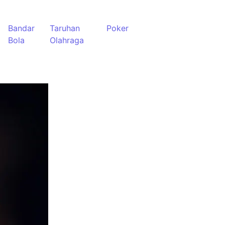
Bandar
Taruhan
Poker
Bola
Olahraga