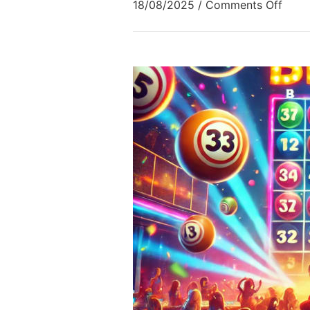
on Da
18/08/2025
/
Comments Off