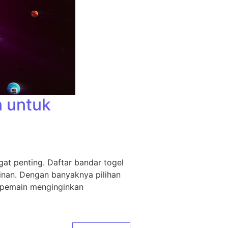
n untuk
at penting. Daftar bandar togel
inan. Dengan banyaknya pilihan
r pemain menginginkan