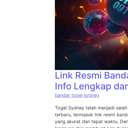
Link Resmi Band
Info Lengkap da
bandar togel sydney
Togel Sydney telah menjadi salah
terbaru, termasuk link resmi ba
yang akurat dan tepat waktu. De