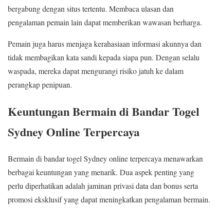
bergabung dengan situs tertentu. Membaca ulasan dan
pengalaman pemain lain dapat memberikan wawasan berharga.
Pemain juga harus menjaga kerahasiaan informasi akunnya dan
tidak membagikan kata sandi kepada siapa pun. Dengan selalu
waspada, mereka dapat mengurangi risiko jatuh ke dalam
perangkap penipuan.
Keuntungan Bermain di Bandar Togel
Sydney Online Terpercaya
Bermain di bandar togel Sydney online terpercaya menawarkan
berbagai keuntungan yang menarik. Dua aspek penting yang
perlu diperhatikan adalah jaminan privasi data dan bonus serta
promosi eksklusif yang dapat meningkatkan pengalaman bermain.