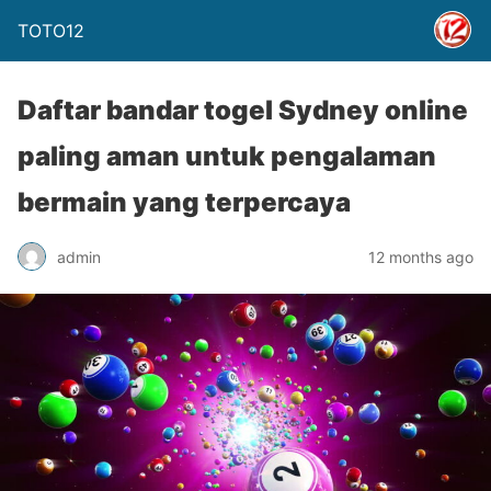
TOTO12
Daftar bandar togel Sydney online
paling aman untuk pengalaman
bermain yang terpercaya
admin
12 months ago