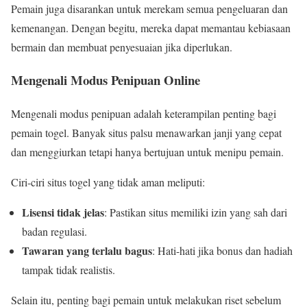
Pemain juga disarankan untuk merekam semua pengeluaran dan
kemenangan. Dengan begitu, mereka dapat memantau kebiasaan
bermain dan membuat penyesuaian jika diperlukan.
Mengenali Modus Penipuan Online
Mengenali modus penipuan adalah keterampilan penting bagi
pemain togel. Banyak situs palsu menawarkan janji yang cepat
dan menggiurkan tetapi hanya bertujuan untuk menipu pemain.
Ciri-ciri situs togel yang tidak aman meliputi:
Lisensi tidak jelas
: Pastikan situs memiliki izin yang sah dari
badan regulasi.
Tawaran yang terlalu bagus
: Hati-hati jika bonus dan hadiah
tampak tidak realistis.
Selain itu, penting bagi pemain untuk melakukan riset sebelum