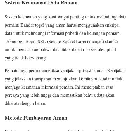
Sistem Keamanan Data Pemain
Sistem keamanan yang kuat sangat penting untuk melindungi data
pemain. Bandar togel yang aman harus menggunakan enkripsi
data untuk melindungi informasi pribadi dan keuangan pemain.
Teknologi seperti SSL (Secure Socket Layer) menjadi standar
untuk memastikan bahwa data tidak dapat diakses oleh pihak
yang tidak berwenang.
Pemain juga perlu memeriksa kebijakan privasi bandar. Kebijakan
yang jelas dan transparan menunjukkan komitmen bandar untuk
menjaga keamanan informasi pemain. Ini menciptakan rasa
percaya yang lebih tinggi dan memastikan bahwa data akan
dikelola dengan benar.
Metode Pembayaran Aman