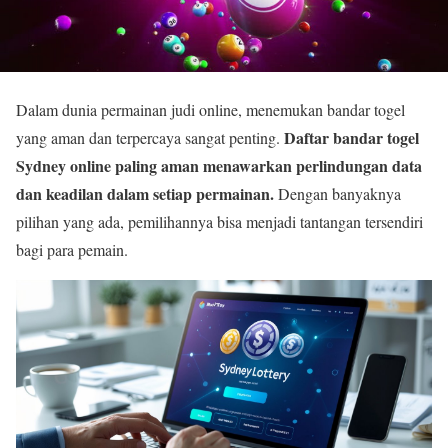
Dalam dunia permainan judi online, menemukan bandar togel
Daftar bandar togel
yang aman dan terpercaya sangat penting.
Sydney online paling aman menawarkan perlindungan data
dan keadilan dalam setiap permainan.
Dengan banyaknya
pilihan yang ada, pemilihannya bisa menjadi tantangan tersendiri
bagi para pemain.