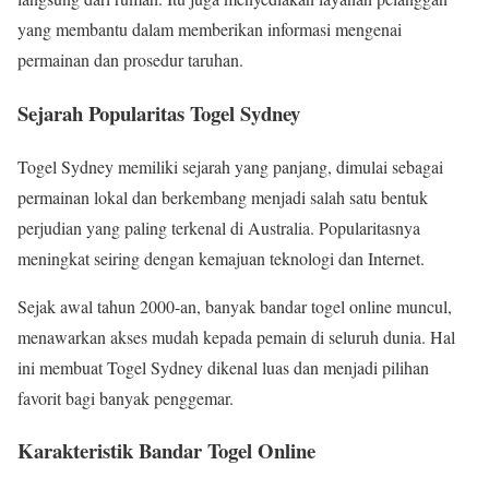
yang membantu dalam memberikan informasi mengenai
permainan dan prosedur taruhan.
Sejarah Popularitas Togel Sydney
Togel Sydney memiliki sejarah yang panjang, dimulai sebagai
permainan lokal dan berkembang menjadi salah satu bentuk
perjudian yang paling terkenal di Australia. Popularitasnya
meningkat seiring dengan kemajuan teknologi dan Internet.
Sejak awal tahun 2000-an, banyak bandar togel online muncul,
menawarkan akses mudah kepada pemain di seluruh dunia. Hal
ini membuat Togel Sydney dikenal luas dan menjadi pilihan
favorit bagi banyak penggemar.
Karakteristik Bandar Togel Online