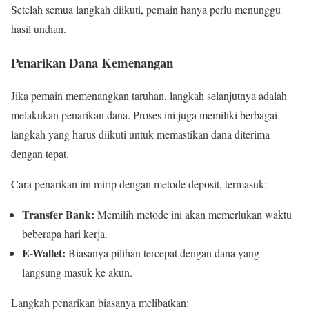
Setelah semua langkah diikuti, pemain hanya perlu menunggu
hasil undian.
Penarikan Dana Kemenangan
Jika pemain memenangkan taruhan, langkah selanjutnya adalah
melakukan penarikan dana. Proses ini juga memiliki berbagai
langkah yang harus diikuti untuk memastikan dana diterima
dengan tepat.
Cara penarikan ini mirip dengan metode deposit, termasuk:
Transfer Bank:
Memilih metode ini akan memerlukan waktu
beberapa hari kerja.
E-Wallet:
Biasanya pilihan tercepat dengan dana yang
langsung masuk ke akun.
Langkah penarikan biasanya melibatkan: