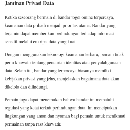
Jaminan Privasi Data
Ketika seseorang bermain di bandar togel online terpercaya,
keamanan data pribadi menjadi prioritas utama. Bandar yang
terjamin dapat memberikan perlindungan terhadap informasi
sensitif melalui enkripsi data yang kuat.
Dengan menggunakan teknologi keamanan terbaru, pemain tidak
perlu khawatir tentang pencurian identitas atau penyalahgunaan
data. Selain itu, bandar yang terpercaya biasanya memiliki
kebijakan privasi yang jelas, menjelaskan bagaimana data akan
dikelola dan dilindungi.
Pemain juga dapat menemukan bahwa bandar ini mematuhi
regulasi yang ketat terkait perlindungan data. Ini menciptakan
lingkungan yang aman dan nyaman bagi pemain untuk menikmati
permainan tanpa rasa khawatir.