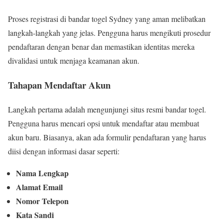
Proses registrasi di bandar togel Sydney yang aman melibatkan
langkah-langkah yang jelas. Pengguna harus mengikuti prosedur
pendaftaran dengan benar dan memastikan identitas mereka
divalidasi untuk menjaga keamanan akun.
Tahapan Mendaftar Akun
Langkah pertama adalah mengunjungi situs resmi bandar togel.
Pengguna harus mencari opsi untuk mendaftar atau membuat
akun baru. Biasanya, akan ada formulir pendaftaran yang harus
diisi dengan informasi dasar seperti:
Nama Lengkap
Alamat Email
Nomor Telepon
Kata Sandi