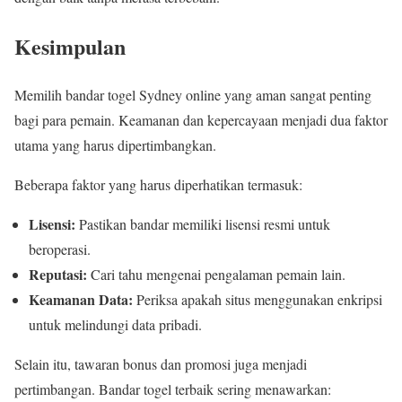
Kesimpulan
Memilih bandar togel Sydney online yang aman sangat penting
bagi para pemain. Keamanan dan kepercayaan menjadi dua faktor
utama yang harus dipertimbangkan.
Beberapa faktor yang harus diperhatikan termasuk:
Lisensi:
Pastikan bandar memiliki lisensi resmi untuk
beroperasi.
Reputasi:
Cari tahu mengenai pengalaman pemain lain.
Keamanan Data:
Periksa apakah situs menggunakan enkripsi
untuk melindungi data pribadi.
Selain itu, tawaran bonus dan promosi juga menjadi
pertimbangan. Bandar togel terbaik sering menawarkan: