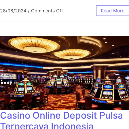
on Panduan Mudah Daftar Cas
28/08/2024
/
Comments Off
Read More
Casino Online Deposit Pulsa
Terpercaya Indonesia