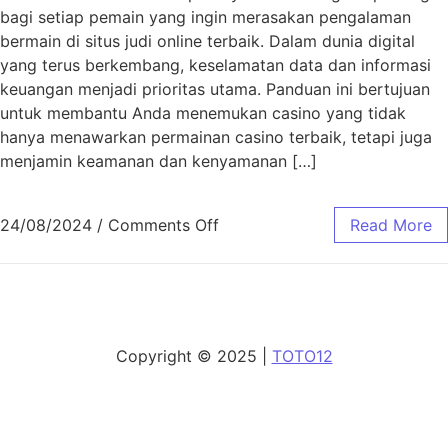
bagi setiap pemain yang ingin merasakan pengalaman
bermain di situs judi online terbaik. Dalam dunia digital
yang terus berkembang, keselamatan data dan informasi
keuangan menjadi prioritas utama. Panduan ini bertujuan
untuk membantu Anda menemukan casino yang tidak
hanya menawarkan permainan casino terbaik, tetapi juga
menjamin keamanan dan kenyamanan […]
on Panduan Memilih Casino On
24/08/2024
/
Comments Off
Read More
Copyright © 2025 |
TOTO12