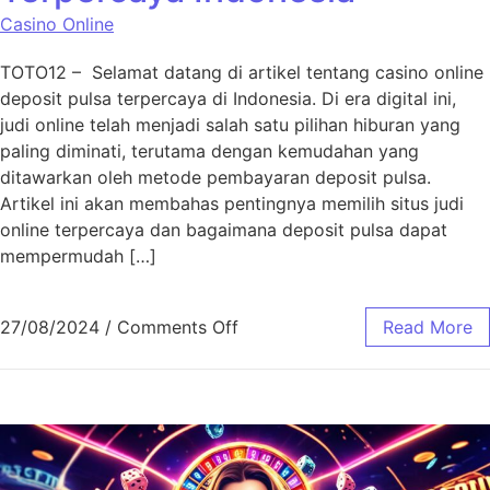
Casino Online
TOTO12 – Selamat datang di artikel tentang casino online
deposit pulsa terpercaya di Indonesia. Di era digital ini,
judi online telah menjadi salah satu pilihan hiburan yang
paling diminati, terutama dengan kemudahan yang
ditawarkan oleh metode pembayaran deposit pulsa.
Artikel ini akan membahas pentingnya memilih situs judi
online terpercaya dan bagaimana deposit pulsa dapat
mempermudah […]
on Casino Online Deposit Puls
27/08/2024
/
Comments Off
Read More