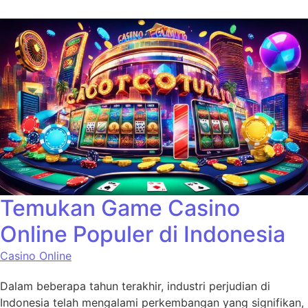
Temukan Game Casino
Online Populer di Indonesia
Casino Online
Dalam beberapa tahun terakhir, industri perjudian di
Indonesia telah mengalami perkembangan yang signifikan,