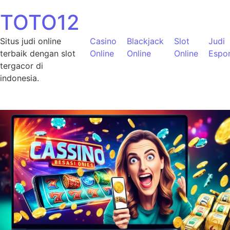
Skip to content
TOTO12
Situs judi online
Casino
Blackjack
Slot
Judi
terbaik dengan slot
Online
Online
Online
Espo
tergacor di
indonesia.