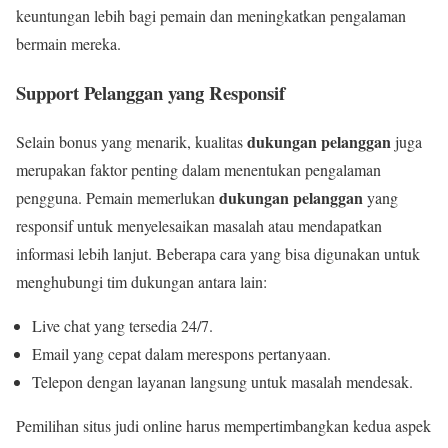
keuntungan lebih bagi pemain dan meningkatkan pengalaman
bermain mereka.
Support Pelanggan yang Responsif
dukungan pelanggan
Selain bonus yang menarik, kualitas
juga
merupakan faktor penting dalam menentukan pengalaman
dukungan pelanggan
pengguna. Pemain memerlukan
yang
responsif untuk menyelesaikan masalah atau mendapatkan
informasi lebih lanjut. Beberapa cara yang bisa digunakan untuk
menghubungi tim dukungan antara lain:
Live chat yang tersedia 24/7.
Email yang cepat dalam merespons pertanyaan.
Telepon dengan layanan langsung untuk masalah mendesak.
Pemilihan situs judi online harus mempertimbangkan kedua aspek