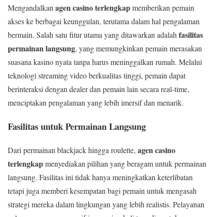
agen casino terlengkap
Mengandalkan
memberikan pemain
akses ke berbagai keunggulan, terutama dalam hal pengalaman
fasilitas
bermain. Salah satu fitur utama yang ditawarkan adalah
permainan langsung
, yang memungkinkan pemain merasakan
suasana kasino nyata tanpa harus meninggalkan rumah. Melalui
teknologi streaming video berkualitas tinggi, pemain dapat
berinteraksi dengan dealer dan pemain lain secara real-time,
menciptakan pengalaman yang lebih imersif dan menarik.
Fasilitas untuk Permainan Langsung
agen casino
Dari permainan blackjack hingga roulette,
terlengkap
menyediakan pilihan yang beragam untuk permainan
langsung. Fasilitas ini tidak hanya meningkatkan keterlibatan
tetapi juga memberi kesempatan bagi pemain untuk mengasah
strategi mereka dalam lingkungan yang lebih realistis. Pelayanan