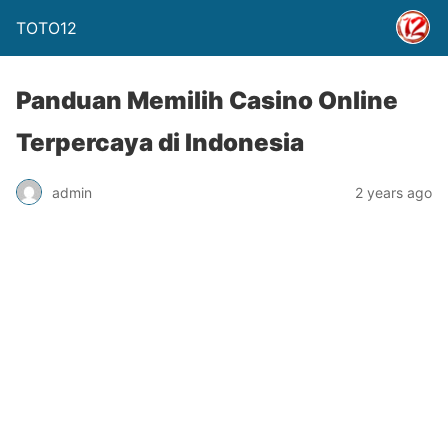
TOTO12
Panduan Memilih Casino Online
Terpercaya di Indonesia
admin
2 years ago