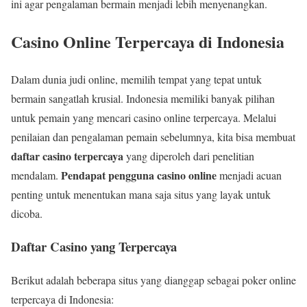
ini agar pengalaman bermain menjadi lebih menyenangkan.
Casino Online Terpercaya di Indonesia
Dalam dunia judi online, memilih tempat yang tepat untuk
bermain sangatlah krusial. Indonesia memiliki banyak pilihan
untuk pemain yang mencari casino online terpercaya. Melalui
penilaian dan pengalaman pemain sebelumnya, kita bisa membuat
daftar casino terpercaya
yang diperoleh dari penelitian
Pendapat pengguna casino online
mendalam.
menjadi acuan
penting untuk menentukan mana saja situs yang layak untuk
dicoba.
Daftar Casino yang Terpercaya
Berikut adalah beberapa situs yang dianggap sebagai poker online
terpercaya di Indonesia: