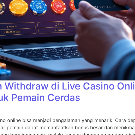
n Withdraw di Live Casino On
uk Pemain Cerdas
sino online bisa menjadi pengalaman yang menarik. Cara dep
agar pemain dapat memanfaatkan bonus besar dan menikma
tahu bagaimana cara melakukannya dengan aman dan efisien