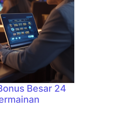
Bonus Besar 24
Permainan