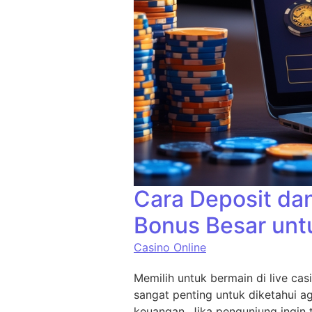
Cara Deposit da
Bonus Besar unt
Casino Online
Memilih untuk bermain di live ca
sangat penting untuk diketahui 
keuangan. Jika pengunjung ingin 