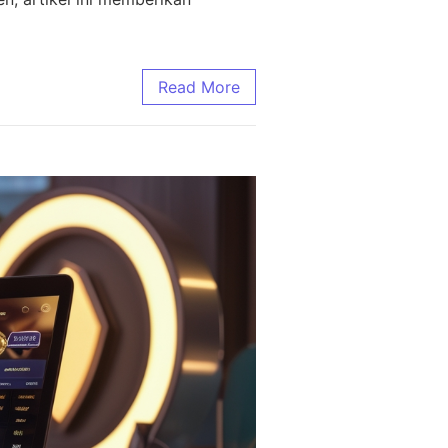
nus Besar untuk Pemain Cerdas
Read More