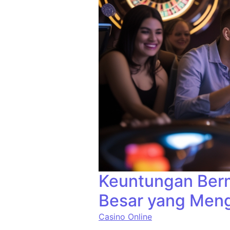
Keuntungan Berm
Besar yang Men
Casino Online