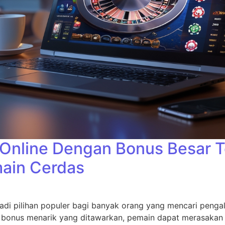
o Online Dengan Bonus Besar 
ain Cerdas
enjadi pilihan populer bagi banyak orang yang mencari peng
bonus menarik yang ditawarkan, pemain dapat merasakan 