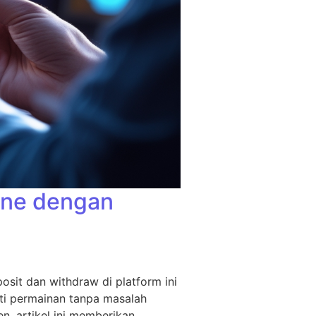
line dengan
osit dan withdraw di platform ini
ti permainan tanpa masalah
, artikel ini memberikan