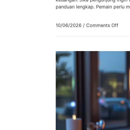
panduan lengkap. Pemain perlu 
on Ca
10/06/2026
/
Comments Off