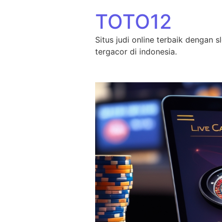
Skip to content
TOTO12
Situs judi online terbaik dengan s
tergacor di indonesia.