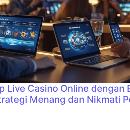
 Live Casino Online dengan 
rategi Menang dan Nikmati 