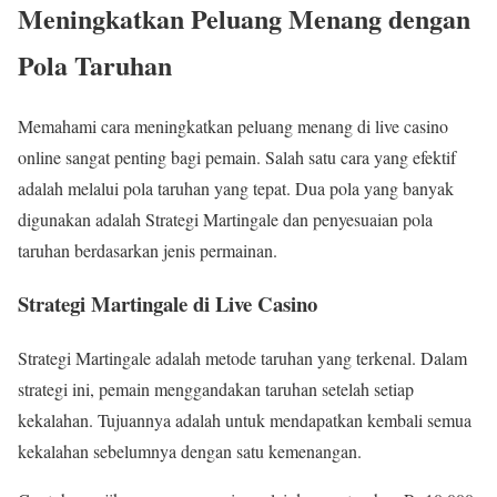
Meningkatkan Peluang Menang dengan
Pola Taruhan
Memahami cara meningkatkan peluang menang di live casino
online sangat penting bagi pemain. Salah satu cara yang efektif
adalah melalui pola taruhan yang tepat. Dua pola yang banyak
digunakan adalah Strategi Martingale dan penyesuaian pola
taruhan berdasarkan jenis permainan.
Strategi Martingale di Live Casino
Strategi Martingale adalah metode taruhan yang terkenal. Dalam
strategi ini, pemain menggandakan taruhan setelah setiap
kekalahan. Tujuannya adalah untuk mendapatkan kembali semua
kekalahan sebelumnya dengan satu kemenangan.