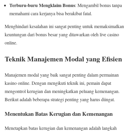
Terburu-buru Mengklaim Bonus
: Mengambil bonus tanpa
memahami cara kerjanya bisa berakibat fatal.
Menghindari kesalahan ini sangat penting untuk memaksimalkan
keuntungan dari bonus besar yang ditawarkan oleh live casino
online.
Teknik Manajemen Modal yang Efisien
Manajemen modal yang baik sangat penting dalam permainan
kasino online. Dengan mengikuti teknik ini, pemain dapat
mengontrol kerugian dan meningkatkan peluang kemenangan.
Berikut adalah beberapa strategi penting yang harus diingat.
Menentukan Batas Kerugian dan Kemenangan
Menetapkan batas kerugian dan kemenangan adalah langkah