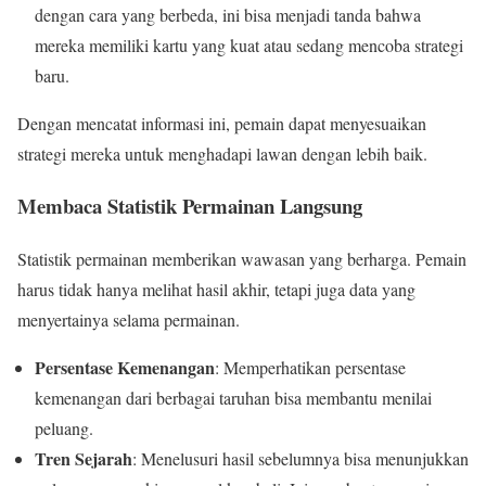
dengan cara yang berbeda, ini bisa menjadi tanda bahwa
mereka memiliki kartu yang kuat atau sedang mencoba strategi
baru.
Dengan mencatat informasi ini, pemain dapat menyesuaikan
strategi mereka untuk menghadapi lawan dengan lebih baik.
Membaca Statistik Permainan Langsung
Statistik permainan memberikan wawasan yang berharga. Pemain
harus tidak hanya melihat hasil akhir, tetapi juga data yang
menyertainya selama permainan.
Persentase Kemenangan
: Memperhatikan persentase
kemenangan dari berbagai taruhan bisa membantu menilai
peluang.
Tren Sejarah
: Menelusuri hasil sebelumnya bisa menunjukkan