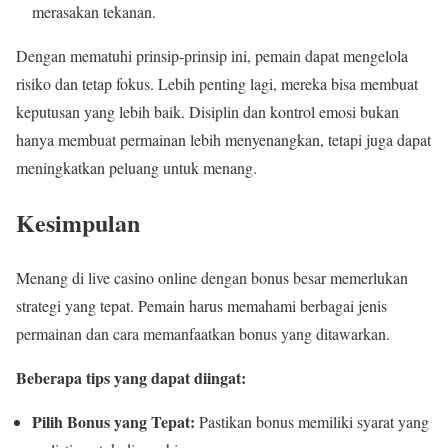
merasakan tekanan.
Dengan mematuhi prinsip-prinsip ini, pemain dapat mengelola
risiko dan tetap fokus. Lebih penting lagi, mereka bisa membuat
keputusan yang lebih baik. Disiplin dan kontrol emosi bukan
hanya membuat permainan lebih menyenangkan, tetapi juga dapat
meningkatkan peluang untuk menang.
Kesimpulan
Menang di live casino online dengan bonus besar memerlukan
strategi yang tepat. Pemain harus memahami berbagai jenis
permainan dan cara memanfaatkan bonus yang ditawarkan.
Beberapa tips yang dapat diingat:
Pilih Bonus yang Tepat:
Pastikan bonus memiliki syarat yang