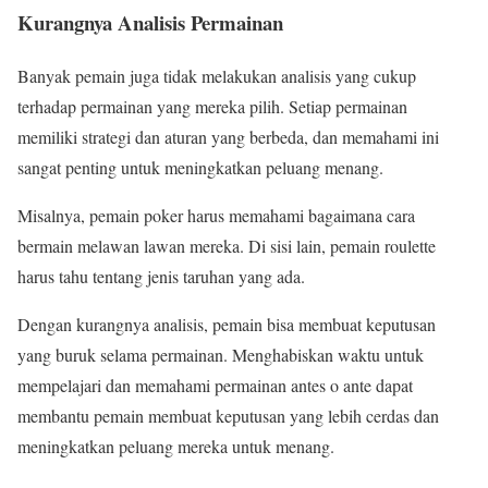
Kurangnya Analisis Permainan
Banyak pemain juga tidak melakukan analisis yang cukup
terhadap permainan yang mereka pilih. Setiap permainan
memiliki strategi dan aturan yang berbeda, dan memahami ini
sangat penting untuk meningkatkan peluang menang.
Misalnya, pemain poker harus memahami bagaimana cara
bermain melawan lawan mereka. Di sisi lain, pemain roulette
harus tahu tentang jenis taruhan yang ada.
Dengan kurangnya analisis, pemain bisa membuat keputusan
yang buruk selama permainan. Menghabiskan waktu untuk
mempelajari dan memahami permainan antes o ante dapat
membantu pemain membuat keputusan yang lebih cerdas dan
meningkatkan peluang mereka untuk menang.