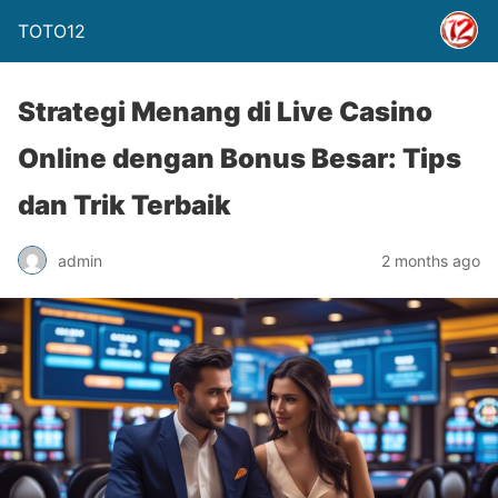
TOTO12
Strategi Menang di Live Casino
Online dengan Bonus Besar: Tips
dan Trik Terbaik
admin
2 months ago