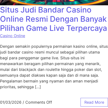
Situs Judi Bandar Casino
Online Resmi Dengan Banyak
Pilihan Game Live Terpercaya
Casino Online
Dengan semakin populernya permainan kasino online, situs
judi bandar casino resmi muncul sebagai pilihan utama
bagi para penggemar game live. Situs-situs ini
menawarkan beragam pilihan permainan yang menarik,
mulai dari blackjack dan roulette hingga poker dan slot,
semuanya dapat diakses kapan saja dan di mana saja.
Pengalaman bermain yang nyaman dan aman menjadi
prioritas, sehingga […]
on Situs Judi Bandar Casino 
01/03/2026
/
Comments Off
Read More