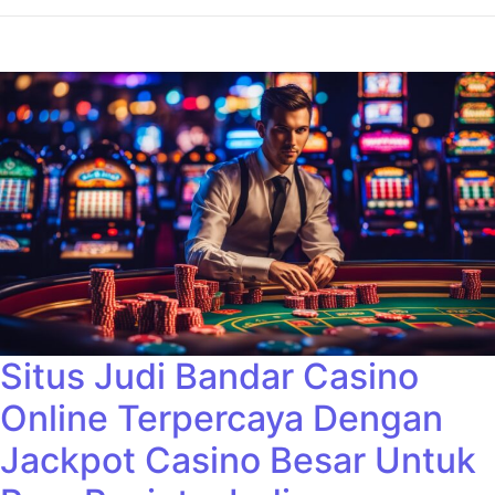
Situs Judi Bandar Casino
Online Terpercaya Dengan
Jackpot Casino Besar Untuk