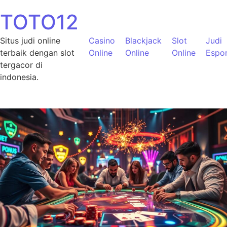
Skip to content
TOTO12
Situs judi online
Casino
Blackjack
Slot
Judi
terbaik dengan slot
Online
Online
Online
Espo
tergacor di
indonesia.