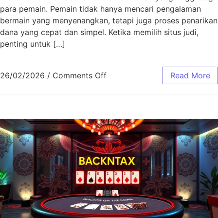
para pemain. Pemain tidak hanya mencari pengalaman
bermain yang menyenangkan, tetapi juga proses penarikan
dana yang cepat dan simpel. Ketika memilih situs judi,
penting untuk […]
on Situs Judi Bandar Casino
26/02/2026
/
Comments Off
Read More