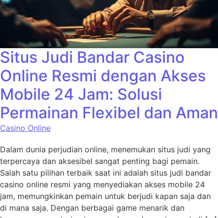
Situs Judi Bandar Casino
Online Resmi dengan Akses
Mobile 24 Jam: Solusi
Permainan Flexibel dan Aman
Casino Online
Dalam dunia perjudian online, menemukan situs judi yang
terpercaya dan aksesibel sangat penting bagi pemain.
Salah satu pilihan terbaik saat ini adalah situs judi bandar
casino online resmi yang menyediakan akses mobile 24
jam, memungkinkan pemain untuk berjudi kapan saja dan
di mana saja. Dengan berbagai game menarik dan