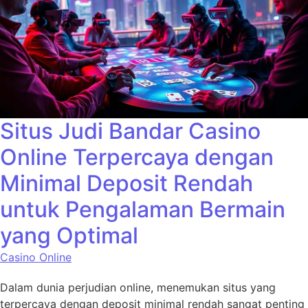
Situs Judi Bandar Casino
Online Terpercaya dengan
Minimal Deposit Rendah
untuk Pengalaman Bermain
yang Optimal
Casino Online
Dalam dunia perjudian online, menemukan situs yang
terpercaya dengan deposit minimal rendah sangat penting