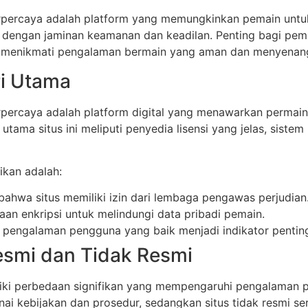
terpercaya adalah platform yang memungkinkan pemain untu
t dengan jaminan keamanan dan keadilan. Penting bagi pem
at menikmati pengalaman bermain yang aman dan menyenan
iri Utama
erpercaya adalah platform digital yang menawarkan permaina
 utama situs ini meliputi penyedia lisensi yang jelas, siste
ikan adalah:
bahwa situs memiliki izin dari lembaga pengawas perjudian
aan enkripsi untuk melindungi data pribadi pemain.
an pengalaman pengguna yang baik menjadi indikator pentin
esmi dan Tidak Resmi
liki perbedaan signifikan yang mempengaruhi pengalaman p
ai kebijakan dan prosedur, sedangkan situs tidak resmi s