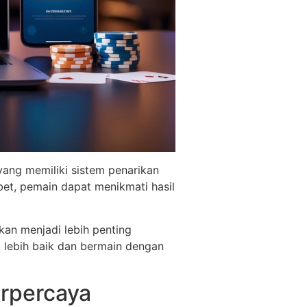
yang memiliki sistem penarikan
et, pemain dapat menikmati hasil
kan menjadi lebih penting
 lebih baik dan bermain dengan
erpercaya