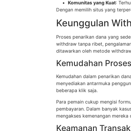
Komunitas yang Kuat
: Terh
Dengan memilih situs yang terp
Keunggulan With
Proses penarikan dana yang seder
withdraw tanpa ribet, pengalama
ditawarkan oleh metode withdraw 
Kemudahan Proses
Kemudahan dalam penarikan dana 
menyediakan antarmuka pengguna 
beberapa klik saja.
Para pemain cukup mengisi formul
pembayaran. Dalam banyak kasus,
mengakses kemenangan mereka de
Keamanan Transak