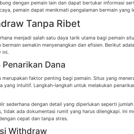
ubung dengan pemain lain dan dapat bertukar informasi sert
ercaya, pemain dapat menikmati pengalaman bermain yang 
draw Tanpa Ribet
hana menjadi salah satu daya tarik utama bagi pemain situ
n bermain semakin menyenangkan dan efisien. Berikut ada
ini.
 Penarikan Dana
merupakan faktor penting bagi pemain. Situs yang menera
yang intuitif. Langkah-langkah untuk melakukan penarika
ir sederhana dengan detail yang diperlukan seperti jumla
 tidak ada dokumentasi rumit yang harus dilengkapi. Ini
ngan cepat dan tanpa stres.
si Withdraw