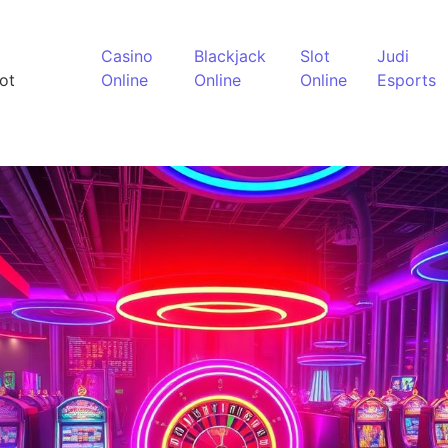
Casino
Blackjack
Slot
Judi
lot
Online
Online
Online
Esports