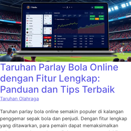
Taruhan Parlay Bola Online
dengan Fitur Lengkap:
Panduan dan Tips Terbaik
Taruhan Olahraga
Taruhan parlay bola online semakin populer di kalangan
penggemar sepak bola dan penjudi. Dengan fitur lengkap
yang ditawarkan, para pemain dapat memaksimalkan