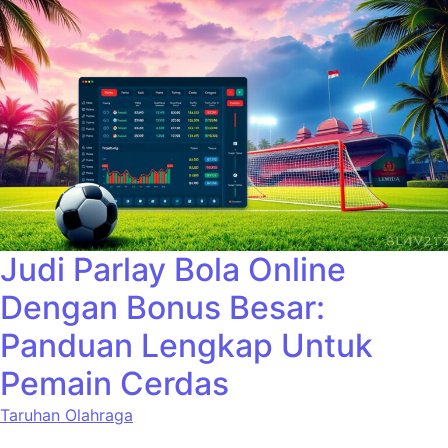
Judi Parlay Bola Online
Dengan Bonus Besar:
Panduan Lengkap Untuk
Pemain Cerdas
Taruhan Olahraga