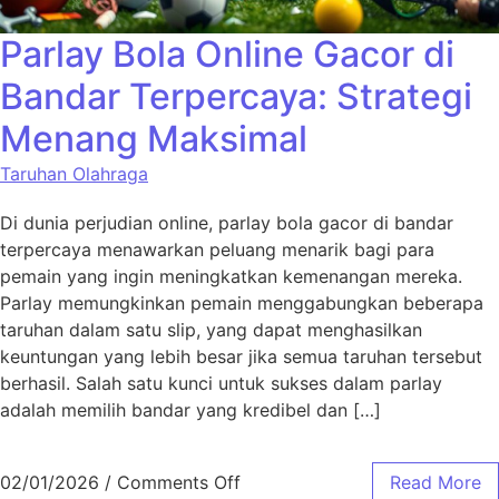
Parlay Bola Online Gacor di
Bandar Terpercaya: Strategi
Menang Maksimal
Taruhan Olahraga
Di dunia perjudian online, parlay bola gacor di bandar
terpercaya menawarkan peluang menarik bagi para
pemain yang ingin meningkatkan kemenangan mereka.
Parlay memungkinkan pemain menggabungkan beberapa
taruhan dalam satu slip, yang dapat menghasilkan
keuntungan yang lebih besar jika semua taruhan tersebut
berhasil. Salah satu kunci untuk sukses dalam parlay
adalah memilih bandar yang kredibel dan […]
on Parlay Bola Online Gacor d
02/01/2026
/
Comments Off
Read More