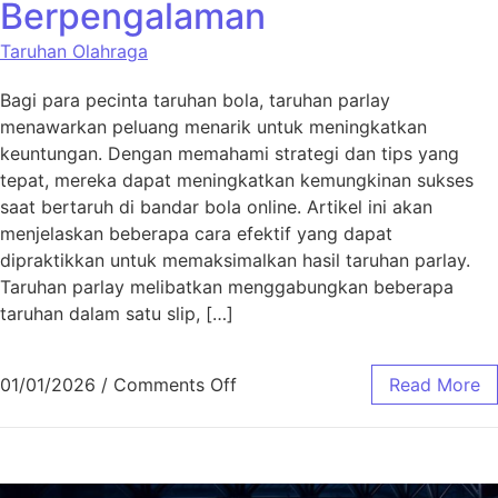
Berpengalaman
Taruhan Olahraga
Bagi para pecinta taruhan bola, taruhan parlay
menawarkan peluang menarik untuk meningkatkan
keuntungan. Dengan memahami strategi dan tips yang
tepat, mereka dapat meningkatkan kemungkinan sukses
saat bertaruh di bandar bola online. Artikel ini akan
menjelaskan beberapa cara efektif yang dapat
dipraktikkan untuk memaksimalkan hasil taruhan parlay.
Taruhan parlay melibatkan menggabungkan beberapa
taruhan dalam satu slip, […]
on Tips Sukses Taruhan Parlay
01/01/2026
/
Comments Off
Read More