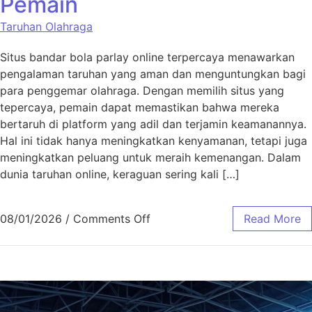
Pemain
Taruhan Olahraga
Situs bandar bola parlay online terpercaya menawarkan
pengalaman taruhan yang aman dan menguntungkan bagi
para penggemar olahraga. Dengan memilih situs yang
tepercaya, pemain dapat memastikan bahwa mereka
bertaruh di platform yang adil dan terjamin keamanannya.
Hal ini tidak hanya meningkatkan kenyamanan, tetapi juga
meningkatkan peluang untuk meraih kemenangan. Dalam
dunia taruhan online, keraguan sering kali […]
on Situs Bandar Bola Parlay 
08/01/2026
/
Comments Off
Read More