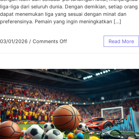
liga-liga dari seluruh dunia. Dengan demikian, setiap orang
dapat menemukan liga yang sesuai dengan minat dan
preferensinya. Pemain yang ingin meningkatkan […]
on Bandar Bola Parlay Online 
03/01/2026
/
Comments Off
Read More