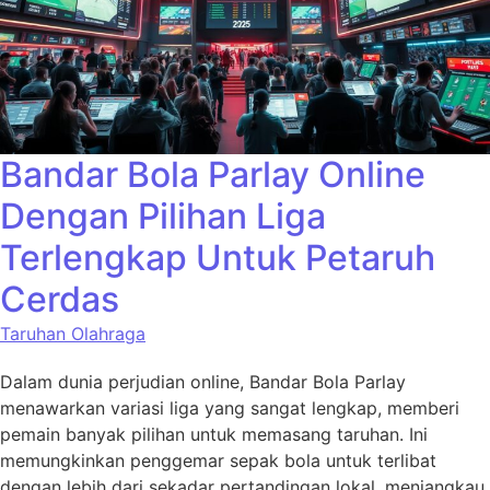
Bandar Bola Parlay Online
Dengan Pilihan Liga
Terlengkap Untuk Petaruh
Cerdas
Taruhan Olahraga
Dalam dunia perjudian online, Bandar Bola Parlay
menawarkan variasi liga yang sangat lengkap, memberi
pemain banyak pilihan untuk memasang taruhan. Ini
memungkinkan penggemar sepak bola untuk terlibat
dengan lebih dari sekadar pertandingan lokal, menjangkau