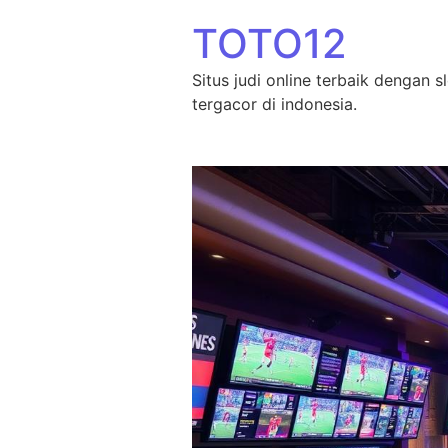
Skip to content
TOTO12
Situs judi online terbaik dengan s
tergacor di indonesia.