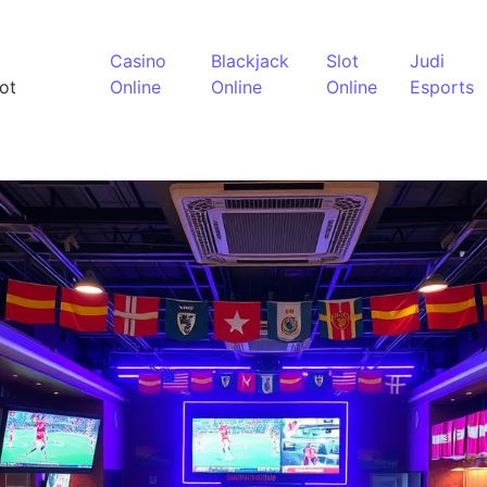
Casino
Blackjack
Slot
Judi
lot
Online
Online
Online
Esports