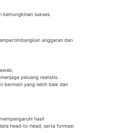
an kemungkinan sukses.
 mempertimbangkan anggaran dan
jawab.
enjaga peluang realistis.
 bermain yang lebih baik dan
mempengaruhi hasil
 data head-to-head, serta formasi