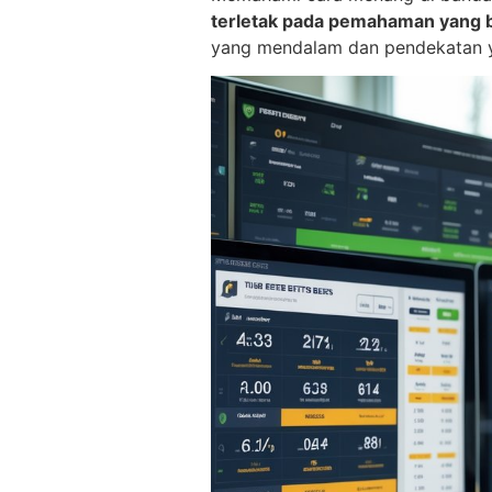
terletak pada pemahaman yang bai
yang mendalam dan pendekatan y