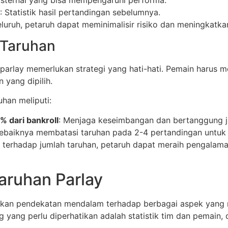
: Statistik hasil pertandingan sebelumnya.
luruh, petaruh dapat meminimalisir risiko dan meningkatk
 Taruhan
parlay memerlukan strategi yang hati-hati. Pemain harus
 yang dipilih.
han meliputi:
% dari bankroll
: Menjaga keseimbangan dan bertanggung 
Sebaiknya membatasi taruhan pada 2-4 pertandingan untuk m
erhadap jumlah taruhan, petaruh dapat meraih pengalaman
Taruhan Parlay
uhkan pendekatan mendalam terhadap berbagai aspek yang 
 yang perlu diperhatikan adalah statistik tim dan pemain,