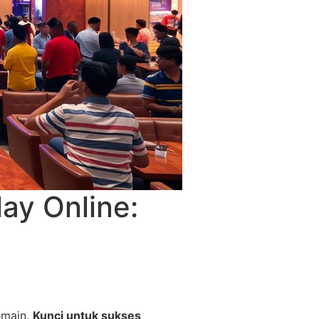
ay Online:
aik untuk Sukses
emain.
Kunci untuk sukses