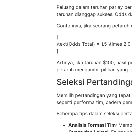
Peluang dalam taruhan parlay ber
taruhan dianggap sukses. Odds da
Contohnya, jika seorang petaruh 
[
\text{Odds Total} = 1.5 \times 2.0
]
Artinya, jika taruhan $100, hasi
petaruh mengambil pilihan yang l
Seleksi Pertanding
Memilih pertandingan yang tepat
seperti performa tim, cedera pema
Beberapa tips dalam seleksi perta
Analisis Formasi Tim
: Memp
Cuaca dan Lokasi
: Faktor e