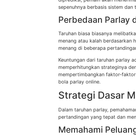
sepenuhnya berbasis sistem dan 
Perbedaan Parlay 
Taruhan biasa biasanya melibatkan
menang atau kalah berdasarkan ha
menang di beberapa pertandingan
Keuntungan dari taruhan parlay ad
memperhitungkan strateginya den
mempertimbangkan faktor-faktor 
bola parlay online.
Strategi Dasar 
Dalam taruhan parlay, pemahaman
pertandingan yang tepat dan mem
Memahami Peluang