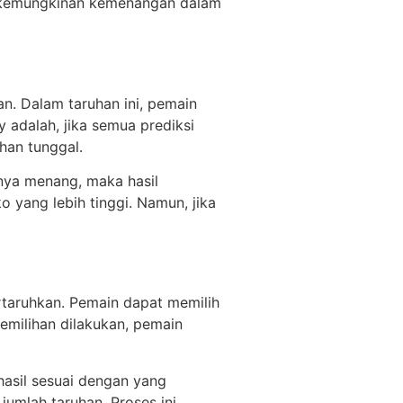
n kemungkinan kemenangan dalam
n. Dalam taruhan ini, pemain
 adalah, jika semua prediksi
han tunggal.
nya menang, maka hasil
o yang lebih tinggi. Namun, jika
rtaruhkan. Pemain dapat memilih
emilihan dilakukan, pemain
hasil sesuai dengan yang
jumlah taruhan. Proses ini