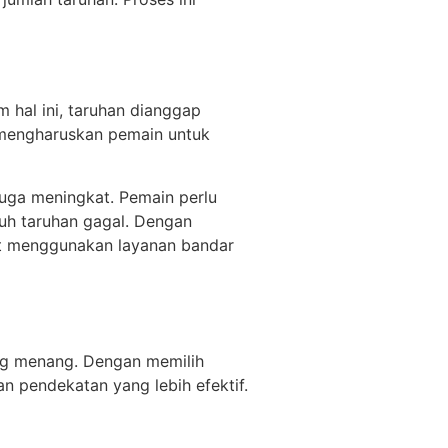
 hal ini, taruhan dianggap
y mengharuskan pemain untuk
 juga meningkat. Pemain perlu
uh taruhan gagal. Dengan
at menggunakan layanan bandar
ng menang. Dengan memilih
 pendekatan yang lebih efektif.