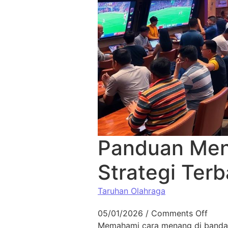
Panduan Mena
Strategi Ter
Taruhan Olahraga
on Pa
05/01/2026
/
Comments Off
Memahami cara menang di bandar 