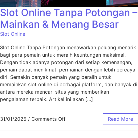
Slot Online Tanpa Potongan –
Mainkan & Menang Besar
Slot Online
Slot Online Tanpa Potongan menawarkan peluang menarik
bagi para pemain untuk meraih keuntungan maksimal.
Dengan tidak adanya potongan dari setiap kemenangan,
pemain dapat menikmati permainan dengan lebih percaya
diri. Semakin banyak pemain yang beralih untuk
memainkan slot online di berbagai platform, dan banyak di
antara mereka mencari situs yang memberikan
pengalaman terbaik. Artikel ini akan […]
on Slot Online Tanpa Potonga
31/01/2025
/
Comments Off
Read More