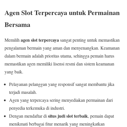
Agen Slot Terpercaya untuk Permainan
Bersama
agen slot terpercaya
Memilih
sangat penting untuk memastikan
pengalaman bermain yang aman dan menyenangkan. Keamanan
dalam bermain adalah prioritas utama, sehingga pemain harus
memastikan agen memiliki lisensi resmi dan sistem keamanan
yang baik.
Pelayanan pelanggan yang responsif sangat membantu jika
terjadi masalah.
Agen yang terpercaya sering menyediakan permainan dari
penyedia terkemuka di industri.
situs judi slot terbaik
Dengan mendaftar di
, pemain dapat
menikmati berbagai fitur menarik yang meningkatkan