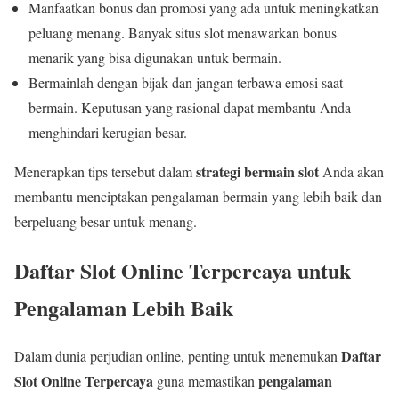
Manfaatkan bonus dan promosi yang ada untuk meningkatkan
peluang menang. Banyak situs slot menawarkan bonus
menarik yang bisa digunakan untuk bermain.
Bermainlah dengan bijak dan jangan terbawa emosi saat
bermain. Keputusan yang rasional dapat membantu Anda
menghindari kerugian besar.
strategi bermain slot
Menerapkan tips tersebut dalam
Anda akan
membantu menciptakan pengalaman bermain yang lebih baik dan
berpeluang besar untuk menang.
Daftar Slot Online Terpercaya untuk
Pengalaman Lebih Baik
Daftar
Dalam dunia perjudian online, penting untuk menemukan
Slot Online Terpercaya
pengalaman
guna memastikan