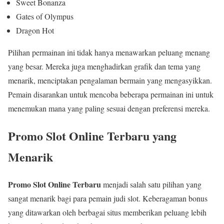
Sweet Bonanza
Gates of Olympus
Dragon Hot
Pilihan permainan ini tidak hanya menawarkan peluang menang
yang besar. Mereka juga menghadirkan grafik dan tema yang
menarik, menciptakan pengalaman bermain yang mengasyikkan.
Pemain disarankan untuk mencoba beberapa permainan ini untuk
menemukan mana yang paling sesuai dengan preferensi mereka.
Promo Slot Online Terbaru yang
Menarik
Promo Slot Online Terbaru
menjadi salah satu pilihan yang
sangat menarik bagi para pemain judi slot. Keberagaman bonus
yang ditawarkan oleh berbagai situs memberikan peluang lebih