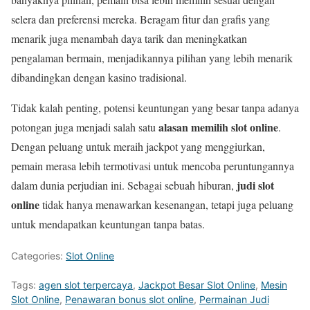
selera dan preferensi mereka. Beragam fitur dan grafis yang
menarik juga menambah daya tarik dan meningkatkan
pengalaman bermain, menjadikannya pilihan yang lebih menarik
dibandingkan dengan kasino tradisional.
Tidak kalah penting, potensi keuntungan yang besar tanpa adanya
alasan memilih slot online
potongan juga menjadi salah satu
.
Dengan peluang untuk meraih jackpot yang menggiurkan,
pemain merasa lebih termotivasi untuk mencoba peruntungannya
judi slot
dalam dunia perjudian ini. Sebagai sebuah hiburan,
online
tidak hanya menawarkan kesenangan, tetapi juga peluang
untuk mendapatkan keuntungan tanpa batas.
Categories:
Slot Online
Tags:
agen slot terpercaya
,
Jackpot Besar Slot Online
,
Mesin
Slot Online
,
Penawaran bonus slot online
,
Permainan Judi