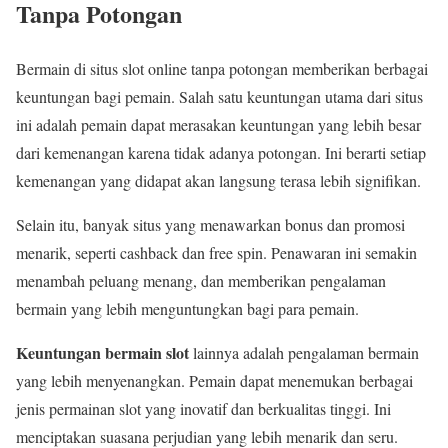
Tanpa Potongan
Bermain di situs slot online tanpa potongan memberikan berbagai
keuntungan bagi pemain. Salah satu keuntungan utama dari situs
ini adalah pemain dapat merasakan keuntungan yang lebih besar
dari kemenangan karena tidak adanya potongan. Ini berarti setiap
kemenangan yang didapat akan langsung terasa lebih signifikan.
Selain itu, banyak situs yang menawarkan bonus dan promosi
menarik, seperti cashback dan free spin. Penawaran ini semakin
menambah peluang menang, dan memberikan pengalaman
bermain yang lebih menguntungkan bagi para pemain.
Keuntungan bermain slot
lainnya adalah pengalaman bermain
yang lebih menyenangkan. Pemain dapat menemukan berbagai
jenis permainan slot yang inovatif dan berkualitas tinggi. Ini
menciptakan suasana perjudian yang lebih menarik dan seru.