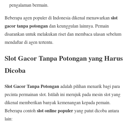
pengalaman bermain.
slot
Beberapa agen populer di Indonesia dikenal menawarkan
gacor tanpa potongan
dan keunggulan lainnya. Pemain
disarankan untuk melakukan riset dan membaca ulasan sebelum
mendaftar di agen tertentu.
Slot Gacor Tanpa Potongan yang Harus
Dicoba
Slot Gacor Tanpa Potongan
adalah pilihan menarik bagi para
pecinta permainan slot. Istilah ini merujuk pada mesin slot yang
dikenal memberikan banyak kemenangan kepada pemain.
slot online populer
Beberapa contoh
yang patut dicoba antara
lain: