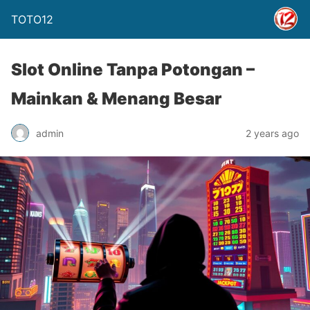
TOTO12
Slot Online Tanpa Potongan –
Mainkan & Menang Besar
admin
2 years ago