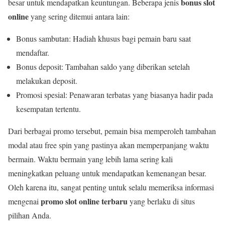
bonus slot
besar untuk mendapatkan keuntungan. Beberapa jenis
online
yang sering ditemui antara lain:
Bonus sambutan: Hadiah khusus bagi pemain baru saat
mendaftar.
Bonus deposit: Tambahan saldo yang diberikan setelah
melakukan deposit.
Promosi spesial: Penawaran terbatas yang biasanya hadir pada
kesempatan tertentu.
Dari berbagai promo tersebut, pemain bisa memperoleh tambahan
modal atau free spin yang pastinya akan memperpanjang waktu
bermain. Waktu bermain yang lebih lama sering kali
meningkatkan peluang untuk mendapatkan kemenangan besar.
Oleh karena itu, sangat penting untuk selalu memeriksa informasi
promo slot online terbaru
mengenai
yang berlaku di situs
pilihan Anda.