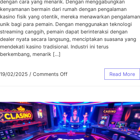
dengan cara yang menarik. Dengan menggabungkan
kenyamanan bermain dari rumah dengan pengalaman
kasino fisik yang otentik, mereka menawarkan pengalaman
unik bagi para pemain. Dengan menggunakan teknologi
streaming canggih, pemain dapat berinteraksi dengan
dealer nyata secara langsung, menciptakan suasana yang
mendekati kasino tradisional. Industri ini terus
berkembang, menarik […]
on Live Casino Online: Meng
19/02/2025
/
Comments Off
Read More