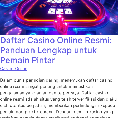
Daftar Casino Online Resmi:
Panduan Lengkap untuk
Pemain Pintar
Casino Online
Dalam dunia perjudian daring, menemukan daftar casino
online resmi sangat penting untuk memastikan
pengalaman yang aman dan terpercaya. Daftar casino
online resmi adalah situs yang telah terverifikasi dan diakui
oleh otoritas perjudian, memberikan perlindungan kepada
pemain dari praktik curang. Dengan memilih kasino yang