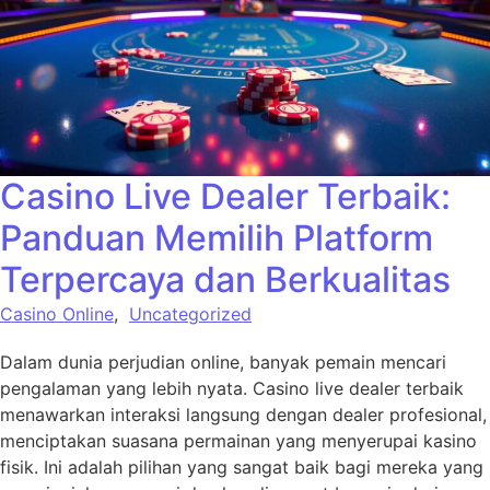
Casino Live Dealer Terbaik:
Panduan Memilih Platform
Terpercaya dan Berkualitas
Casino Online
,
Uncategorized
Dalam dunia perjudian online, banyak pemain mencari
pengalaman yang lebih nyata. Casino live dealer terbaik
menawarkan interaksi langsung dengan dealer profesional,
menciptakan suasana permainan yang menyerupai kasino
fisik. Ini adalah pilihan yang sangat baik bagi mereka yang