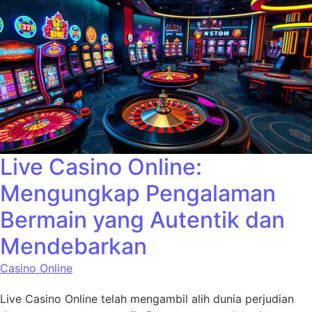
Live Casino Online:
Mengungkap Pengalaman
Bermain yang Autentik dan
Mendebarkan
Casino Online
Live Casino Online telah mengambil alih dunia perjudian