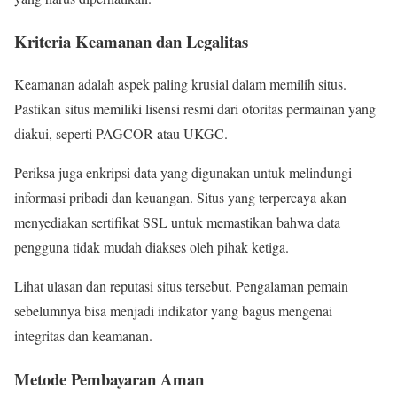
Kriteria Keamanan dan Legalitas
Keamanan adalah aspek paling krusial dalam memilih situs.
Pastikan situs memiliki lisensi resmi dari otoritas permainan yang
diakui, seperti PAGCOR atau UKGC.
Periksa juga enkripsi data yang digunakan untuk melindungi
informasi pribadi dan keuangan. Situs yang terpercaya akan
menyediakan sertifikat SSL untuk memastikan bahwa data
pengguna tidak mudah diakses oleh pihak ketiga.
Lihat ulasan dan reputasi situs tersebut. Pengalaman pemain
sebelumnya bisa menjadi indikator yang bagus mengenai
integritas dan keamanan.
Metode Pembayaran Aman