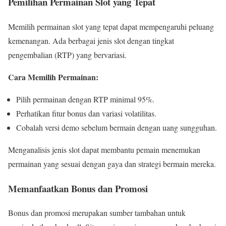
Pemilihan Permainan Slot yang Tepat
Memilih permainan slot yang tepat dapat mempengaruhi peluang
kemenangan. Ada berbagai jenis slot dengan tingkat
pengembalian (RTP) yang bervariasi.
Cara Memilih Permainan:
Pilih permainan dengan RTP minimal 95%.
Perhatikan fitur bonus dan variasi volatilitas.
Cobalah versi demo sebelum bermain dengan uang sungguhan.
Menganalisis jenis slot dapat membantu pemain menemukan
permainan yang sesuai dengan gaya dan strategi bermain mereka.
Memanfaatkan Bonus dan Promosi
Bonus dan promosi merupakan sumber tambahan untuk