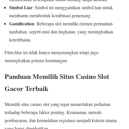
Simbol Liar
: Simbol ini menggantikan simbol lain untuk
membantu membentuk kombinasi pemenang.
Gamification
: Beberapa slot memiliki elemen permainan
tambahan, seperti misi dan tingkatan, yang meningkatkan
keterlibatan.
Fitur-fitur ini tidak hanya menyenangkan tetapi juga
meningkatkan potensi keuntungan.
Panduan Memilih Situs Casino Slot
Gacor Terbaik
Memilih situs casino slot yang tepat memerlukan perhatian
terhadap beberapa faktor penting. Keamanan, metode
pembayaran, dan kemudahan registrasi menjadi kriteria utama
yang harus diperhatikan.