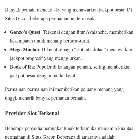
Banyak pemain mencari slot yang menawarkan jackpot besar. Di
Situs Gacor, beberapa permainan ini termasuk:
Gonzo’s Quest
: Terkenal dengan fitur Avalanche, memberikan
kesempatan untuk menang berturut-turut.
Mega Moolah
: Dikenal sebagai “slot juta dolar,” menawarkan
jackpot progresif yang menggiurkan.
Book of Ra
: Populer di kalangan pemain, sering memberikan
jackpot besar dengan modal kecil.
Permainan-permainan ini memberikan peluang menang yang
tinggi, menarik banyak perhatian pemain.
Provider Slot Terkenal
Beberapa penyedia perangkat lunak terkemuka menjamin kualitas
permainan di Situs Gacor. Beberapa di antaranya adalah: