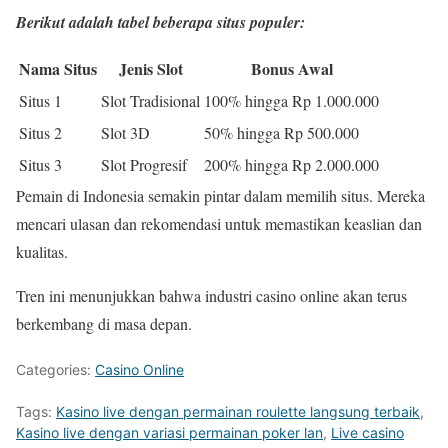
Berikut adalah tabel beberapa situs populer:
Nama Situs
Jenis Slot
Bonus Awal
Situs 1
Slot Tradisional
100% hingga Rp 1.000.000
Situs 2
Slot 3D
50% hingga Rp 500.000
Situs 3
Slot Progresif
200% hingga Rp 2.000.000
Pemain di Indonesia semakin pintar dalam memilih situs. Mereka
mencari ulasan dan rekomendasi untuk memastikan keaslian dan
kualitas.
Tren ini menunjukkan bahwa industri casino online akan terus
berkembang di masa depan.
Categories:
Casino Online
Tags:
Kasino live dengan permainan roulette langsung terbaik
,
Kasino live dengan variasi permainan poker lan
,
Live casino