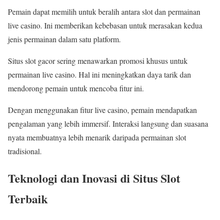
Pemain dapat memilih untuk beralih antara slot dan permainan
live casino. Ini memberikan kebebasan untuk merasakan kedua
jenis permainan dalam satu platform.
Situs slot gacor sering menawarkan promosi khusus untuk
permainan live casino. Hal ini meningkatkan daya tarik dan
mendorong pemain untuk mencoba fitur ini.
Dengan menggunakan fitur live casino, pemain mendapatkan
pengalaman yang lebih immersif. Interaksi langsung dan suasana
nyata membuatnya lebih menarik daripada permainan slot
tradisional.
Teknologi dan Inovasi di Situs Slot
Terbaik