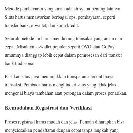
Metode pembayaran yang aman adalah syarat penting lainnya.
Situs harus menawarkan berbagai opsi pembayaran, seperti
transfer bank, e-wallet, dan kartu kredit.
Seluruh metode ini harus mendukung transaksi yang aman dan
cepat. Misalnya, e-wallet populer seperti OVO atau GoPay
umumnya dianggap lebih cepat dalam pemrosesan dari transfer
bank tradisional.
Pastikan situs juga menunjukkan transparansi terkait biaya
transaksi. Pembaca harus menghindari situs yang tidak jelas
mengenai biaya tambahan atau potongan dalam proses penarikan.
Kemudahan Registrasi dan Verifikasi
Proses registrasi harus mudah dan jelas. Pemain diharapkan bisa
menyelesaikan pendaftaran dengan cepat tanpa langkah yang