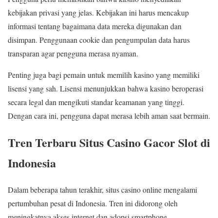
kebijakan privasi yang jelas. Kebijakan ini harus mencakup
informasi tentang bagaimana data mereka digunakan dan
disimpan. Penggunaan cookie dan pengumpulan data harus
transparan agar pengguna merasa nyaman.
Penting juga bagi pemain untuk memilih kasino yang memiliki
lisensi yang sah. Lisensi menunjukkan bahwa kasino beroperasi
secara legal dan mengikuti standar keamanan yang tinggi.
Dengan cara ini, pengguna dapat merasa lebih aman saat bermain.
Tren Terbaru Situs Casino Gacor Slot di
Indonesia
Dalam beberapa tahun terakhir, situs casino online mengalami
pertumbuhan pesat di Indonesia. Tren ini didorong oleh
meningkatnya akses internet dan adopsi smartphone.