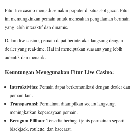
Fitur live casino menjadi semakin populer di situs slot gacor. Fitur
ini memungkinkan pemain untuk merasakan pengalaman bermain
yang lebih interaktif dan dinamis.
Dalam live casino, pemain dapat berinteraksi langsung dengan
dealer yang real-time. Hal ini menciptakan suasana yang lebih
autentik dan menarik.
Keuntungan Menggunakan Fitur Live Casino:
Interaktivitas
: Pemain dapat berkomunikasi dengan dealer dan
pemain lain.
Transparansi
: Permainan ditampilkan secara langsung,
meningkatkan kepercayaan pemain.
Beragam Pilihan
: Tersedia berbagai jenis permainan seperti
blackjack, roulette, dan baccarat.