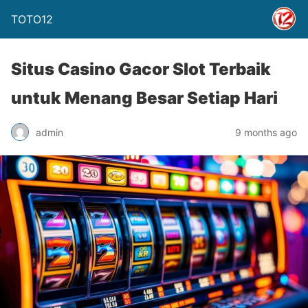
TOTO12
Situs Casino Gacor Slot Terbaik
untuk Menang Besar Setiap Hari
admin
9 months ago