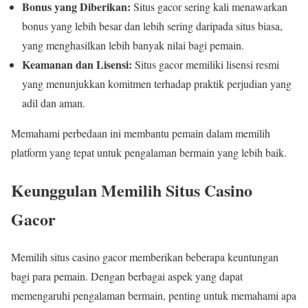
Bonus yang Diberikan:
Situs gacor sering kali menawarkan
bonus yang lebih besar dan lebih sering daripada situs biasa,
yang menghasilkan lebih banyak nilai bagi pemain.
Keamanan dan Lisensi:
Situs gacor memiliki lisensi resmi
yang menunjukkan komitmen terhadap praktik perjudian yang
adil dan aman.
Memahami perbedaan ini membantu pemain dalam memilih
platform yang tepat untuk pengalaman bermain yang lebih baik.
Keunggulan Memilih Situs Casino
Gacor
Memilih situs casino gacor memberikan beberapa keuntungan
bagi para pemain. Dengan berbagai aspek yang dapat
memengaruhi pengalaman bermain, penting untuk memahami apa