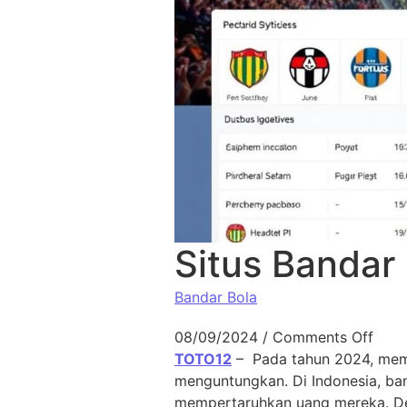
Situs Bandar 
Bandar Bola
on S
08/09/2024
/
Comments Off
TOTO12
– Pada tahun 2024, mem
menguntungkan. Di Indonesia, b
mempertaruhkan uang mereka. Den