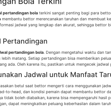
gan Bola Terkini
l pertandingan bola
terkini sangat penting bagi para betto
a
membantu bettor merencanakan taruhan dan membuat kep
nformasi jadwal yang lengkap dan akurat, sehingga bettor
 Pertandingan
dwal pertandingan bola
. Dengan mengetahui waktu dan tan
g lebih matang. Setiap pertandingan bisa memberikan pelu
yang ada. Oleh karena itu, pastikan untuk mengecek jadwal 
nakan Jadwal untuk Manfaat Ta
asakan betul saat bettor mengerti cara menggunakan jadw
 head-to-head, dan kondisi pemain dapat membantu bettor d
uga tidak boleh diabaikan, karena bisa mempengaruhi hasil p
gan, dapat meningkatkan peluang keberhasilan dalam taruh