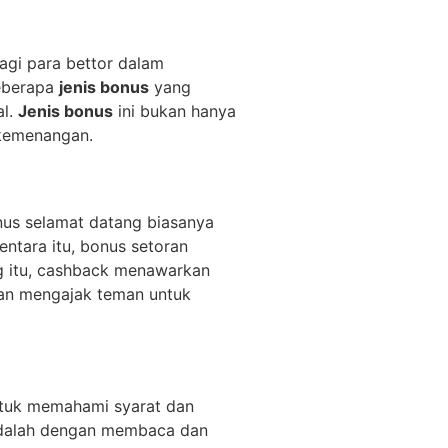
agi para bettor dalam
beberapa
jenis bonus
yang
al.
Jenis bonus
ini bukan hanya
 kemenangan.
us selamat datang biasanya
ntara itu, bonus setoran
ng itu, cashback menawarkan
gan mengajak teman untuk
ntuk memahami syarat dan
dalah dengan membaca dan