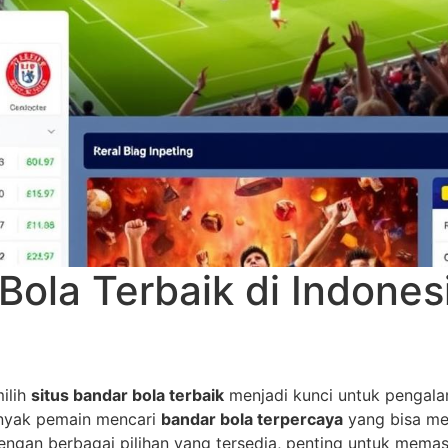
Bola Terbaik di Indone
itus Bandar Bola Terbaik di Indonesia 2024
ilih
situs bandar bola terbaik
menjadi kunci untuk pengal
anyak pemain mencari
bandar bola terpercaya
yang bisa m
gan berbagai pilihan yang tersedia, penting untuk memast