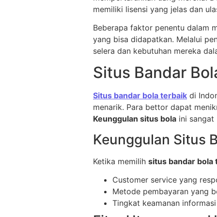
memiliki lisensi yang jelas dan ula
Beberapa faktor penentu dalam m
yang bisa didapatkan. Melalui pe
selera dan kebutuhan mereka da
Situs Bandar Bol
Situs bandar bola terbaik
di Indo
menarik. Para bettor dapat meni
Keunggulan situs bola
ini sangat
Keunggulan Situs B
Ketika memilih
situs bandar bola 
Customer service yang resp
Metode pembayaran yang be
Tingkat keamanan informasi 