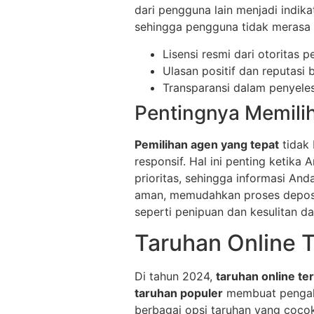
dari pengguna lain menjadi indika
sehingga pengguna tidak merasa 
Lisensi resmi dari otoritas p
Ulasan positif dan reputasi b
Transparansi dalam penyeles
Pentingnya Memili
Pemilihan agen yang tepat
tidak 
responsif. Hal ini penting ketik
prioritas, sehingga informasi An
aman, memudahkan proses deposi
seperti penipuan dan kesulitan 
Taruhan Online T
Di tahun 2024,
taruhan online te
taruhan populer
membuat pengal
berbagai opsi taruhan yang cocok