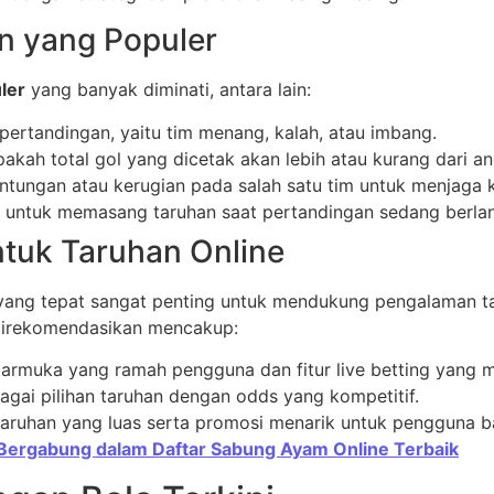
n yang Populer
ler
yang banyak diminati, antara lain:
 pertandingan, yaitu tim menang, kalah, atau imbang.
kah total gol yang dicetak akan lebih atau kurang dari an
tungan atau kerugian pada salah satu tim untuk menjaga 
 untuk memasang taruhan saat pertandingan sedang berla
ntuk Taruhan Online
ang tepat sangat penting untuk mendukung pengalaman t
 direkomendasikan mencakup:
armuka yang ramah pengguna dan fitur live betting yang m
ai pilihan taruhan dengan odds yang kompetitif.
 taruhan yang luas serta promosi menarik untuk pengguna b
Bergabung dalam Daftar Sabung Ayam Online Terbaik