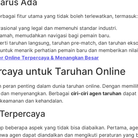
Harus Ada
bagai fitur utama yang tidak boleh terlewatkan, termasuk:
rasional yang legal dan memenuhi standar industri.
amah, memudahkan navigasi bagi pemain baru.
erti taruhan langsung, taruhan pre-match, dan taruhan ekso
untuk menarik perhatian pemain baru dan memberikan nila
er Online Terpercaya & Menangkan Besar
rcaya untuk Taruhan Online
peran penting dalam dunia taruhan online. Dengan memili
n dan menyenangkan. Berbagai
ciri-ciri agen taruhan
dapat
 keamanan dan kehandalan.
 Terpercaya
p beberapa aspek yang tidak bisa diabaikan. Pertama, agen
hwa agen dapat diandalkan dan mengikuti peraturan yang berl