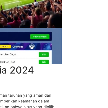
sia 2024
aman taruhan yang aman dan
emberikan keamanan dalam
ikan bahwa situs yang dipilih