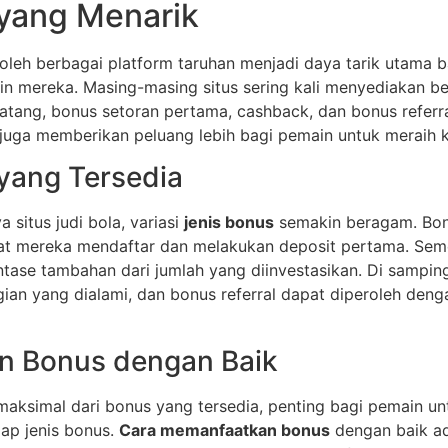
 yang Menarik
leh berbagai platform taruhan menjadi daya tarik utama b
n mereka. Masing-masing situs sering kali menyediakan 
atang, bonus setoran pertama, cashback, dan bonus referr
juga memberikan peluang lebih bagi pemain untuk meraih
yang Tersedia
situs judi bola, variasi
jenis bonus
semakin beragam. Bon
at mereka mendaftar dan melakukan deposit pertama. Seme
ntase tambahan dari jumlah yang diinvestasikan. Di sampi
ian yang dialami, dan bonus referral dapat diperoleh den
n Bonus dengan Baik
ksimal dari bonus yang tersedia, penting bagi pemain u
iap jenis bonus.
Cara memanfaatkan bonus
dengan baik a