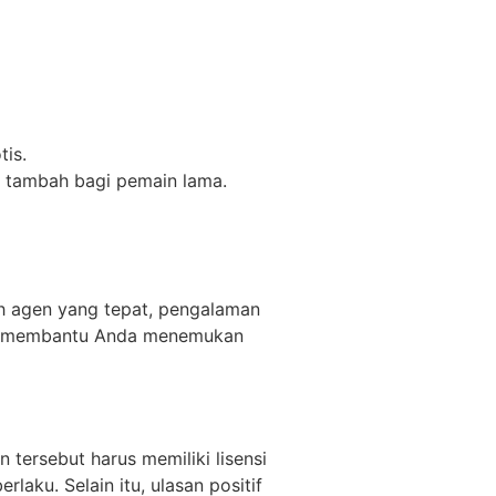
tis.
i tambah bagi pemain lama.
h agen yang tepat, pengalaman
 membantu Anda menemukan
 tersebut harus memiliki lisensi
aku. Selain itu, ulasan positif