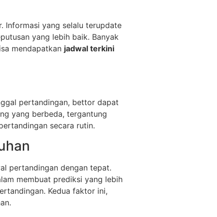
r. Informasi yang selalu terupdate
utusan yang lebih baik. Banyak
 bisa mendapatkan
jadwal terkini
ggal pertandingan, bettor dapat
ang yang berbeda, tergantung
pertandingan secara rutin.
ruhan
al pertandingan dengan tepat.
alam membuat prediksi yang lebih
ertandingan. Kedua faktor ini,
an.