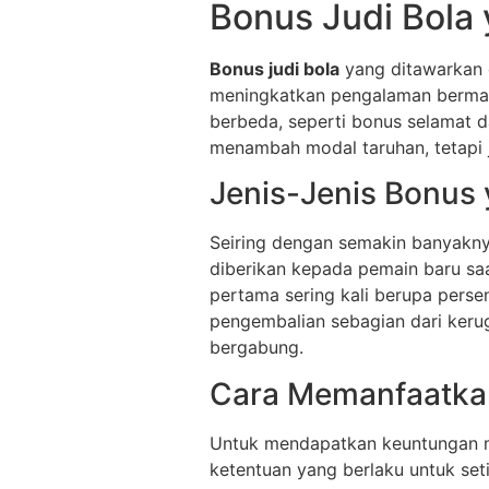
Bonus Judi Bola
Bonus judi bola
yang ditawarkan o
meningkatkan pengalaman bermai
berbeda, seperti bonus selamat d
menambah modal taruhan, tetapi 
Jenis-Jenis Bonus 
Seiring dengan semakin banyaknya 
diberikan kepada pemain baru sa
pertama sering kali berupa perse
pengembalian sebagian dari kerug
bergabung.
Cara Memanfaatka
Untuk mendapatkan keuntungan ma
ketentuan yang berlaku untuk set