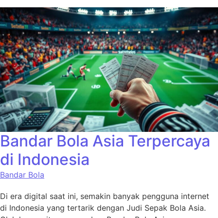
Bandar Bola Asia Terpercaya
di Indonesia
Bandar Bola
Di era digital saat ini, semakin banyak pengguna internet
di Indonesia yang tertarik dengan Judi Sepak Bola Asia.