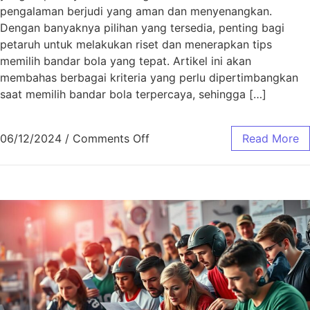
pengalaman berjudi yang aman dan menyenangkan.
Dengan banyaknya pilihan yang tersedia, penting bagi
petaruh untuk melakukan riset dan menerapkan tips
memilih bandar bola yang tepat. Artikel ini akan
membahas berbagai kriteria yang perlu dipertimbangkan
saat memilih bandar bola terpercaya, sehingga […]
on Kiat Memilih Bandar Bola I
06/12/2024
/
Comments Off
Read More