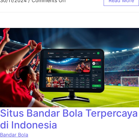
30/11/2024
/
Comments Off
Read More
Situs Bandar Bola Terpercaya
di Indonesia
Bandar Bola