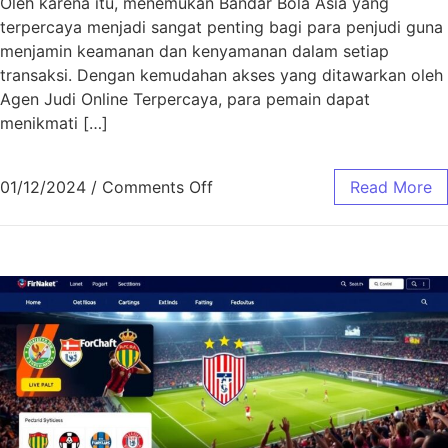
Oleh karena itu, menemukan Bandar Bola Asia yang
terpercaya menjadi sangat penting bagi para penjudi guna
menjamin keamanan dan kenyamanan dalam setiap
transaksi. Dengan kemudahan akses yang ditawarkan oleh
Agen Judi Online Terpercaya, para pemain dapat
menikmati […]
on Bandar Bola Asia Terpercaya
01/12/2024
/
Comments Off
Read More