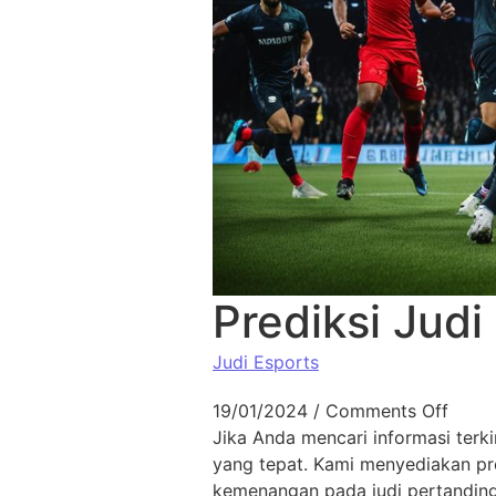
Prediksi Jud
Judi Esports
on Pr
19/01/2024
/
Comments Off
Jika Anda mencari informasi terk
yang tepat. Kami menyediakan pr
kemenangan pada judi pertandinga