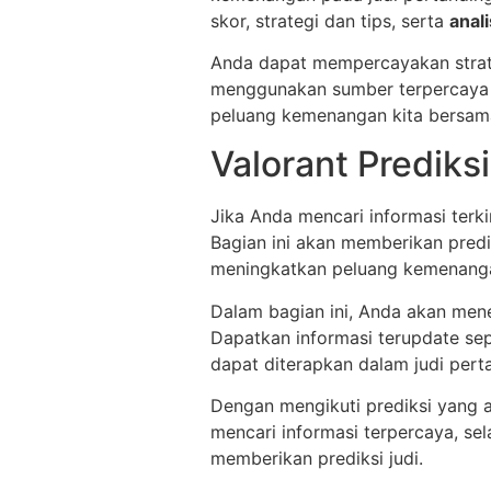
skor, strategi dan tips, serta
anali
Anda dapat mempercayakan strateg
menggunakan sumber terpercaya d
peluang kemenangan kita bersam
Valorant Prediksi
Jika Anda mencari informasi terki
Bagian ini akan memberikan pred
meningkatkan peluang kemenanga
Dalam bagian ini, Anda akan mene
Dapatkan informasi terupdate sep
dapat diterapkan dalam judi pert
Dengan mengikuti prediksi yang 
mencari informasi terpercaya, sel
memberikan prediksi judi.