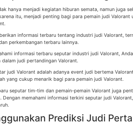
idak hanya menjadi kegiatan hiburan semata, namun juga se
 karena itu, menjadi penting bagi para pemain judi Valorant 
nt.
rikan informasi terbaru tentang industri judi Valorant, t
dan perkembangan terbaru lainnya.
ami informasi terbaru seputar industri judi Valorant, Anda
alam judi pertandingan Valorant.
utar judi Valorant adalah adanya event judi bertema Valora
h yang cukup menarik bagi para pemain judi Valorant.
aru seputar tim-tim dan pemain-pemain Valorant juga penti
. Dengan memahami informasi terkini seputar judi Valoran
ruh.
gunakan Prediksi Judi Perta