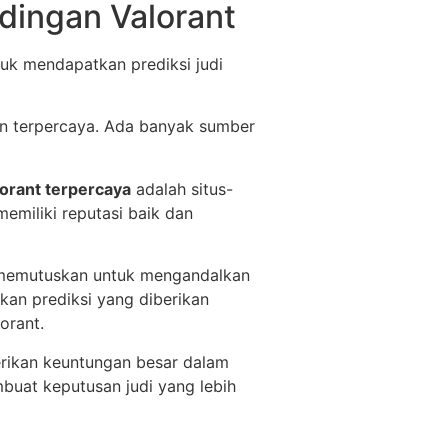
dingan Valorant
tuk mendapatkan prediksi judi
an terpercaya. Ada banyak sumber
lorant terpercaya
adalah situs-
memiliki reputasi baik dan
m memutuskan untuk mengandalkan
kan prediksi yang diberikan
orant.
ikan keuntungan besar dalam
buat keputusan judi yang lebih