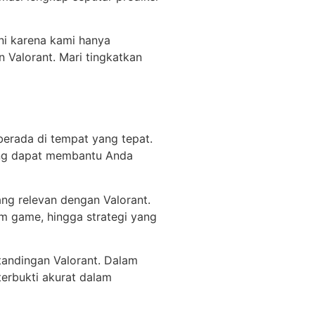
ni karena kami hanya
 Valorant. Mari tingkatkan
 berada di tempat yang tepat.
yang dapat membantu Anda
ang relevan dengan Valorant.
am game, hingga strategi yang
tandingan Valorant. Dalam
terbukti akurat dalam