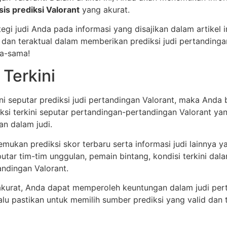
sis prediksi Valorant
yang akurat.
i judi Anda pada informasi yang disajikan dalam artikel i
an teraktual dalam memberikan prediksi judi pertandingan
a-sama!
 Terkini
ni seputar prediksi judi pertandingan Valorant, maka Anda
iksi terkini seputar pertandingan-pertandingan Valorant 
n dalam judi.
mukan prediksi skor terbaru serta informasi judi lainnya y
utar tim-tim unggulan, pemain bintang, kondisi terkini dal
andingan Valorant.
akurat, Anda dapat memperoleh keuntungan dalam judi per
alu pastikan untuk memilih sumber prediksi yang valid dan 