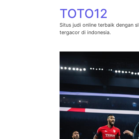
Skip to content
TOTO12
Situs judi online terbaik dengan s
tergacor di indonesia.