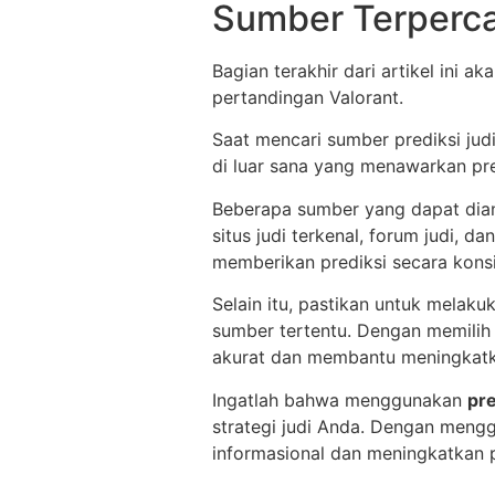
Sumber Terpercay
Bagian terakhir dari artikel ini
pertandingan Valorant.
Saat mencari sumber prediksi jud
di luar sana yang menawarkan pr
Beberapa sumber yang dapat di
situs judi terkenal, forum judi, d
memberikan prediksi secara konsi
Selain itu, pastikan untuk mela
sumber tertentu. Dengan memilih 
akurat dan membantu meningkatk
Ingatlah bahwa menggunakan
pre
strategi judi Anda. Dengan mengg
informasional dan meningkatkan