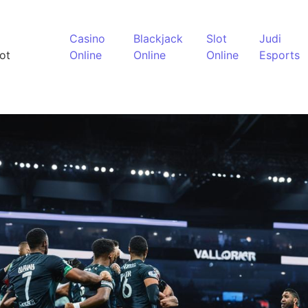
Casino
Blackjack
Slot
Judi
lot
Online
Online
Online
Esports