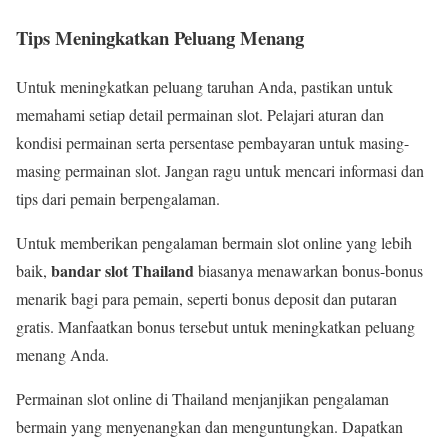
Tips Meningkatkan Peluang Menang
Untuk meningkatkan peluang taruhan Anda, pastikan untuk
memahami setiap detail permainan slot. Pelajari aturan dan
kondisi permainan serta persentase pembayaran untuk masing-
masing permainan slot. Jangan ragu untuk mencari informasi dan
tips dari pemain berpengalaman.
Untuk memberikan pengalaman bermain slot online yang lebih
bandar slot Thailand
baik,
biasanya menawarkan bonus-bonus
menarik bagi para pemain, seperti bonus deposit dan putaran
gratis. Manfaatkan bonus tersebut untuk meningkatkan peluang
menang Anda.
Permainan slot online di Thailand menjanjikan pengalaman
bermain yang menyenangkan dan menguntungkan. Dapatkan