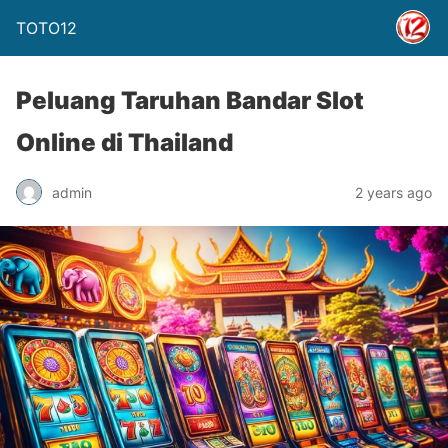
TOTO12
Peluang Taruhan Bandar Slot
Online di Thailand
admin
2 years ago