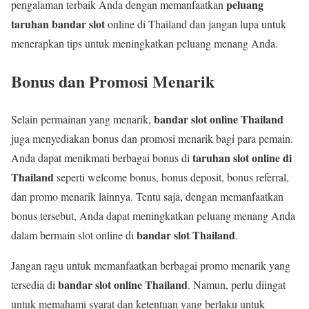
peluang
pengalaman terbaik Anda dengan memanfaatkan
taruhan bandar slot
online di Thailand dan jangan lupa untuk
menerapkan tips untuk meningkatkan peluang menang Anda.
Bonus dan Promosi Menarik
bandar slot online Thailand
Selain permainan yang menarik,
juga menyediakan bonus dan promosi menarik bagi para pemain.
taruhan slot online di
Anda dapat menikmati berbagai bonus di
Thailand
seperti welcome bonus, bonus deposit, bonus referral,
dan promo menarik lainnya. Tentu saja, dengan memanfaatkan
bonus tersebut, Anda dapat meningkatkan peluang menang Anda
bandar slot Thailand
dalam bermain slot online di
.
Jangan ragu untuk memanfaatkan berbagai promo menarik yang
bandar slot online Thailand
tersedia di
. Namun, perlu diingat
untuk memahami syarat dan ketentuan yang berlaku untuk