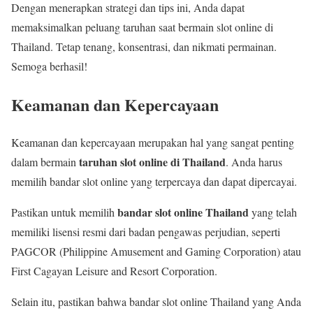
Dengan menerapkan strategi dan tips ini, Anda dapat
memaksimalkan peluang taruhan saat bermain slot online di
Thailand. Tetap tenang, konsentrasi, dan nikmati permainan.
Semoga berhasil!
Keamanan dan Kepercayaan
Keamanan dan kepercayaan merupakan hal yang sangat penting
taruhan slot online di Thailand
dalam bermain
. Anda harus
memilih bandar slot online yang terpercaya dan dapat dipercayai.
bandar slot online Thailand
Pastikan untuk memilih
yang telah
memiliki lisensi resmi dari badan pengawas perjudian, seperti
PAGCOR (Philippine Amusement and Gaming Corporation) atau
First Cagayan Leisure and Resort Corporation.
Selain itu, pastikan bahwa bandar slot online Thailand yang Anda