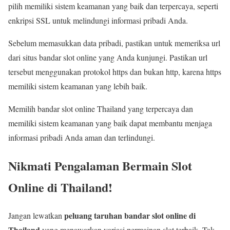
pilih memiliki sistem keamanan yang baik dan terpercaya, seperti
enkripsi SSL untuk melindungi informasi pribadi Anda.
Sebelum memasukkan data pribadi, pastikan untuk memeriksa url
dari situs bandar slot online yang Anda kunjungi. Pastikan url
tersebut menggunakan protokol https dan bukan http, karena https
memiliki sistem keamanan yang lebih baik.
Memilih bandar slot online Thailand yang terpercaya dan
memiliki sistem keamanan yang baik dapat membantu menjaga
informasi pribadi Anda aman dan terlindungi.
Nikmati Pengalaman Bermain Slot
Online di Thailand!
peluang taruhan bandar slot online di
Jangan lewatkan
Thailand
yang menawarkan variasi permainan slot terbaik. Tak