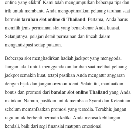
online yang efektif. Kami telah mengumpulkan beberapa tips dan
trik untuk membantu Anda mengoptimalkan peluang taruhan saat
taruhan slot online di Thailand
bermain
. Pertama, Anda harus
memilih jenis permainan slot yang benar-benar Anda kuasai.
Selanjutnya, pelajari detail permainan dan lincah dalam
mengantisipasi setiap putaran.
Beberapa slot menghadirkan hadiah jackpot yang menggoda.
Jangan takut untuk menggandakan taruhan saat melihat peluang
jackpot semakin kuat, tetapi pastikan Anda mengatur anggaran
dengan bijak dan jangan overconfident. Selain itu, manfaatkan
bandar slot online Thailand
bonus dan promosi dari
yang Anda
mainkan. Namun, pastikan untuk membaca Syarat dan Ketentuan
sebelum memanfaatkan promosi yang tersedia. Terakhir, jangan
ragu untuk berhenti bermain ketika Anda merasa kehilangan
kendali, baik dari segi finansial maupun emosional.